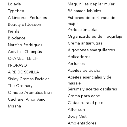
Lolavie
Maquinillas depilar mujer
Typebea
Bálsamos labiales
Atkinsons - Perfumes
Estuches de perfumes de
mujer
Beauty of Joseon
Protección solar
Kiehl’s
Organizadores de maquillaje
Biodance
Crema antiarrugas
Narciso Rodriguez
Algodones smaquillantes
Apivita - Champús
Aplicadores
CHANEL - LE LIFT
Perfumes
PRORASO
Aceites de ducha
AIRE DE SEVILLA
Aceites esenciales y de
Sisley Cremas Faciales
masaje
The Ordinary
Sérums y aceites capilares
Clinique Aromatics Elixir
Crema para acne
Cacharel Amor Amor
Cintas para el pelo
Missha
After sun
Body Mist
Ambientadores