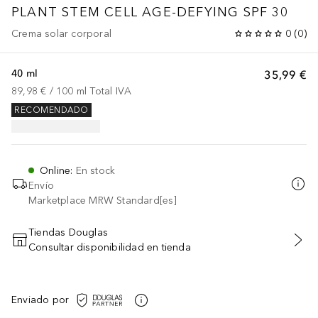
PLANT STEM CELL
AGE-DEFYING SPF 30
Crema solar corporal
0
(
0
)
40 ml
35,99 €
89,98 €
 / 
100
ml
Total IVA
RECOMENDADO
Online
:
En stock
Envío
Marketplace MRW Standard[es]
Tiendas Douglas
Consultar disponibilidad en tienda
AÑADIR AL CARRITO
Enviado por