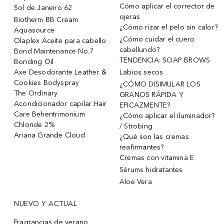
Cómo aplicar el corrector de
Sol de Janeiro 62
ojeras
Biotherm BB Cream
¿Cómo rizar el pelo sin calor?
Aquasource
¿Cómo cuidar el cuero
Olaplex Aceite para cabello
cabellundo?
Bond Maintenance No.7
TENDENCIA: SOAP BROWS
Bonding Oil
Axe Desodorante Leather &
Labios secos
Cookies Bodyspray
¿CÓMO DISIMULAR LOS
The Ordinary
GRANOS RÁPIDA Y
Acondicionador capilar Hair
EFICAZMENTE?
Care Behentrimonium
¿Cómo aplicar el iluminador?
Chloride 2%
/ Strobing
Ariana Grande Cloud
¿Qué son las cremas
reafirmantes?
Cremas con vitamina E
Sérums hidratantes
Aloe Vera
NUEVO Y ACTUAL
Fragrancias de verano