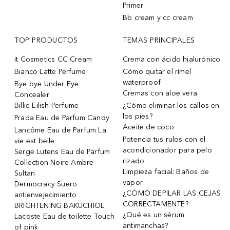
Primer
Bb cream y cc cream
TOP PRODUCTOS
TEMAS PRINCIPALES
it Cosmetics CC Cream
Crema con ácido hialurónico
Bianco Latte Perfume
Cómo quitar el rímel
waterproof
Bye bye Under Eye
Cremas con aloe vera
Concealer
Billie Eilish Perfume
¿Cómo eliminar los callos en
los pies?
Prada Eau de Parfum Candy
Aceite de coco
Lancôme Eau de Parfum La
Potencia tus rulos con el
vie est belle
acondicionador para pelo
Serge Lutens Eau de Parfum
rizado
Collection Noire Ambre
Limpieza facial: Baños de
Sultan
vapor
Dermocracy Suero
¿CÓMO DEPILAR LAS CEJAS
antienvejecimiento
CORRECTAMENTE?
BRIGHTENING BAKUCHIOL
¿Qué es un sérum
Lacoste Eau de toilette Touch
antimanchas?
of pink