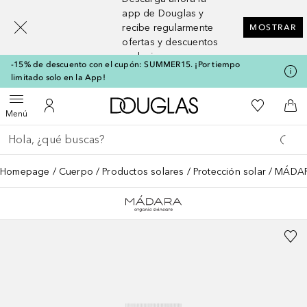
[navigation.slideout.screenreader]
app de Douglas y
recibe regularmente
MOSTRAR
ofertas y descuentos
exclusivos
-15% de descuento con el cupón: SUMMER15. ¡Por tiempo
limitado solo en la App!
A Douglas Home
Mi lista d
Abrir menú
Mi cuenta
A l
Menú
Regresar
Ejecutar búsqueda
Homepage
Cuerpo
Productos solares
Protección solar
MÁDARA