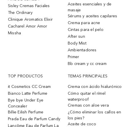
Aceites esenciales y de
Sisley Cremas Faciales
masaje
The Ordinary
Sérums y aceites capilares
Clinique Aromatics Elixir
Crema para acne
Cacharel Amor Amor
Cintas para el pelo
Missha
After sun
Body Mist
Ambientadores
Primer
Bb cream y cc cream
TOP PRODUCTOS
TEMAS PRINCIPALES
it Cosmetics CC Cream
Crema con ácido hialurónico
Bianco Latte Perfume
Cómo quitar el rímel
waterproof
Bye bye Under Eye
Cremas con aloe vera
Concealer
Billie Eilish Perfume
¿Cómo eliminar los callos en
los pies?
Prada Eau de Parfum Candy
Aceite de coco
Lancôme Eau de Parfum La