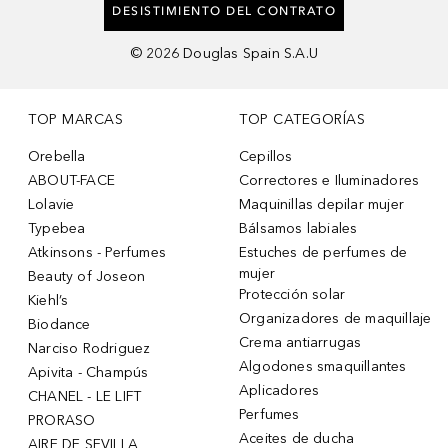
DESISTIMIENTO DEL CONTRATO
©
2026
Douglas Spain S.A.U
TOP MARCAS
TOP CATEGORÍAS
Orebella
Cepillos
ABOUT-FACE
Correctores e Iluminadores
Lolavie
Maquinillas depilar mujer
Typebea
Bálsamos labiales
Atkinsons - Perfumes
Estuches de perfumes de
mujer
Beauty of Joseon
Protección solar
Kiehl’s
Organizadores de maquillaje
Biodance
Crema antiarrugas
Narciso Rodriguez
Algodones smaquillantes
Apivita - Champús
Aplicadores
CHANEL - LE LIFT
Perfumes
PRORASO
Aceites de ducha
AIRE DE SEVILLA