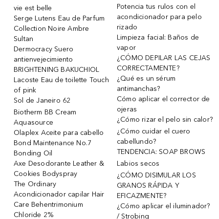
Potencia tus rulos con el
vie est belle
acondicionador para pelo
Serge Lutens Eau de Parfum
rizado
Collection Noire Ambre
Limpieza facial: Baños de
Sultan
vapor
Dermocracy Suero
¿CÓMO DEPILAR LAS CEJAS
antienvejecimiento
CORRECTAMENTE?
BRIGHTENING BAKUCHIOL
¿Qué es un sérum
Lacoste Eau de toilette Touch
antimanchas?
of pink
Cómo aplicar el corrector de
Sol de Janeiro 62
ojeras
Biotherm BB Cream
¿Cómo rizar el pelo sin calor?
Aquasource
¿Cómo cuidar el cuero
Olaplex Aceite para cabello
cabellundo?
Bond Maintenance No.7
TENDENCIA: SOAP BROWS
Bonding Oil
Axe Desodorante Leather &
Labios secos
Cookies Bodyspray
¿CÓMO DISIMULAR LOS
The Ordinary
GRANOS RÁPIDA Y
Acondicionador capilar Hair
EFICAZMENTE?
Care Behentrimonium
¿Cómo aplicar el iluminador?
Chloride 2%
/ Strobing