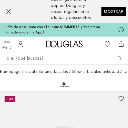
[navigation.slideout.screenreader]
app de Douglas y
recibe regularmente
MOSTRAR
ofertas y descuentos
exclusivos
-15% de descuento con el cupón: SUMMER15. ¡Por tiempo
limitado solo en la App!
A Douglas Home
Mi lista d
Abrir menú
Mi cuenta
A l
Menú
Regresar
Ejecutar búsqueda
Homepage
Facial
Sérums faciales
Sérums faciales antiedad
Ta
-14%