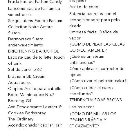
los pies?
Prada Eau de Parfum Candy
Aceite de coco
Lancôme Eau de Parfum La
Potencia tus rulos con el
vie est belle
acondicionador para pelo
Serge Lutens Eau de Parfum
rizado
Collection Noire Ambre
Limpieza facial: Baños de
Sultan
vapor
Dermocracy Suero
¿CÓMO DEPILAR LAS CEJAS
antienvejecimiento
CORRECTAMENTE?
BRIGHTENING BAKUCHIOL
¿Qué es un sérum
Lacoste Eau de toilette Touch
antimanchas?
of pink
Cómo aplicar el corrector de
Sol de Janeiro 62
ojeras
Biotherm BB Cream
¿Cómo rizar el pelo sin calor?
Aquasource
¿Cómo cuidar el cuero
Olaplex Aceite para cabello
cabellundo?
Bond Maintenance No.7
TENDENCIA: SOAP BROWS
Bonding Oil
Axe Desodorante Leather &
Labios secos
Cookies Bodyspray
¿CÓMO DISIMULAR LOS
The Ordinary
GRANOS RÁPIDA Y
Acondicionador capilar Hair
EFICAZMENTE?