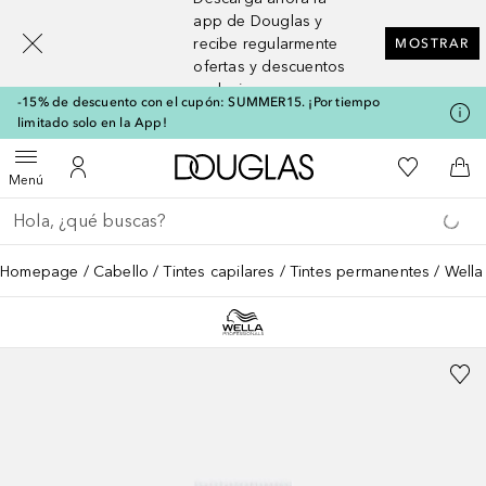
[navigation.slideout.screenreader]
app de Douglas y
recibe regularmente
MOSTRAR
ofertas y descuentos
exclusivos
-15% de descuento con el cupón: SUMMER15. ¡Por tiempo
limitado solo en la App!
A Douglas Home
Mi lista d
Abrir menú
Mi cuenta
A l
Menú
Regresar
Ejecutar búsqueda
Homepage
Cabello
Tintes capilares
Tintes permanentes
Wella