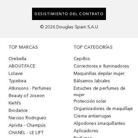
DESISTIMIENTO DEL CONTRATO
©
2026
Douglas Spain S.A.U
TOP MARCAS
TOP CATEGORÍAS
Orebella
Cepillos
ABOUT-FACE
Correctores e Iluminadores
Lolavie
Maquinillas depilar mujer
Typebea
Bálsamos labiales
Atkinsons - Perfumes
Estuches de perfumes de
mujer
Beauty of Joseon
Protección solar
Kiehl’s
Organizadores de maquillaje
Biodance
Crema antiarrugas
Narciso Rodriguez
Algodones smaquillantes
Apivita - Champús
Aplicadores
CHANEL - LE LIFT