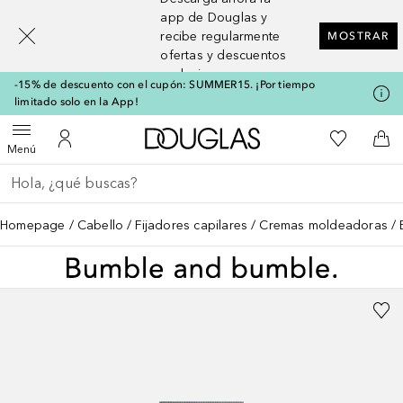
[navigation.slideout.screenreader]
app de Douglas y
recibe regularmente
MOSTRAR
ofertas y descuentos
exclusivos
-15% de descuento con el cupón: SUMMER15. ¡Por tiempo
limitado solo en la App!
A Douglas Home
Mi lista d
Abrir menú
Mi cuenta
A l
Menú
Regresar
Ejecutar búsqueda
Homepage
Cabello
Fijadores capilares
Cremas moldeadoras