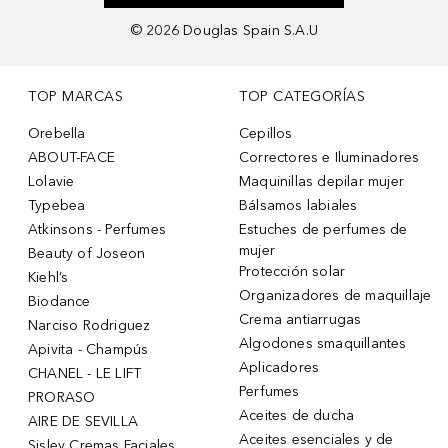
©
2026
Douglas Spain S.A.U
TOP MARCAS
TOP CATEGORÍAS
Orebella
Cepillos
ABOUT-FACE
Correctores e Iluminadores
Lolavie
Maquinillas depilar mujer
Typebea
Bálsamos labiales
Atkinsons - Perfumes
Estuches de perfumes de
mujer
Beauty of Joseon
Protección solar
Kiehl’s
Organizadores de maquillaje
Biodance
Crema antiarrugas
Narciso Rodriguez
Algodones smaquillantes
Apivita - Champús
Aplicadores
CHANEL - LE LIFT
Perfumes
PRORASO
Aceites de ducha
AIRE DE SEVILLA
Aceites esenciales y de
Sisley Cremas Faciales