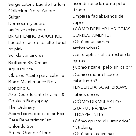
acondicionador para pelo
Serge Lutens Eau de Parfum
rizado
Collection Noire Ambre
Limpieza facial: Baños de
Sultan
vapor
Dermocracy Suero
¿CÓMO DEPILAR LAS CEJAS
antienvejecimiento
CORRECTAMENTE?
BRIGHTENING BAKUCHIOL
¿Qué es un sérum
Lacoste Eau de toilette Touch
antimanchas?
of pink
Cómo aplicar el corrector de
Sol de Janeiro 62
ojeras
Biotherm BB Cream
¿Cómo rizar el pelo sin calor?
Aquasource
¿Cómo cuidar el cuero
Olaplex Aceite para cabello
cabellundo?
Bond Maintenance No.7
TENDENCIA: SOAP BROWS
Bonding Oil
Axe Desodorante Leather &
Labios secos
Cookies Bodyspray
¿CÓMO DISIMULAR LOS
The Ordinary
GRANOS RÁPIDA Y
Acondicionador capilar Hair
EFICAZMENTE?
Care Behentrimonium
¿Cómo aplicar el iluminador?
Chloride 2%
/ Strobing
Ariana Grande Cloud
¿Qué son las cremas