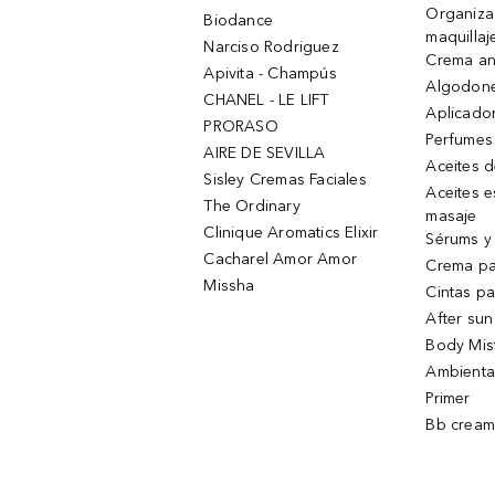
Organiza
Biodance
maquillaj
Narciso Rodriguez
Crema an
Apivita - Champús
Algodone
CHANEL - LE LIFT
Aplicado
PRORASO
Perfumes
AIRE DE SEVILLA
Aceites 
Sisley Cremas Faciales
Aceites e
The Ordinary
masaje
Clinique Aromatics Elixir
Sérums y 
Cacharel Amor Amor
Crema pa
Missha
Cintas pa
After sun
Body Mis
Ambienta
Primer
Bb cream