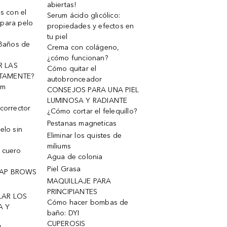
abiertas!
os con el
Serum ácido glicólico:
 para pelo
propiedades y efectos en
tu piel
 Baños de
Crema con colágeno,
¿cómo funcionan?
R LAS
Cómo quitar el
TAMENTE?
autobronceador
um
CONSEJOS PARA UNA PIEL
LUMINOSA Y RADIANTE
corrector
¿Cómo cortar el felequillo?
Pestanas magneticas
elo sin
Eliminar los quistes de
miliums
 cuero
Agua de colonia
Piel Grasa
OAP BROWS
MAQUILLAJE PARA
PRINCIPIANTES
LAR LOS
Cómo hacer bombas de
A Y
baño: DYI
CUPEROSIS