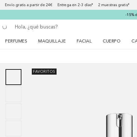
Envío gratis a partir de 24€ Entrega en 2-3 días* 2 muestras gratis*
-15% d
Regresar
Ejecutar búsqueda
PERFUMES
MAQUILLAJE
FACIAL
CUERPO
C
Abrir menú Perfumes
Abrir menú Maquillaje
Abrir menú Facial
Abrir menú Cuer
Ab
FAVORITOS