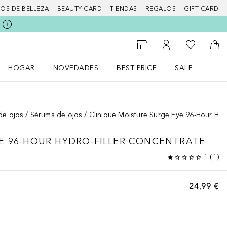
IOS DE BELLEZA
BEAUTY CARD
TIENDAS
REGALOS
GIFT CARD
Mi lista d
Al Storefinder
Mi cuenta
A l
HOGAR
NOVEDADES
BEST PRICE
SALE
Abrir menú Hogar
Abrir menú Novedades
Abrir menú Sal
de ojos
Sérums de ojos
Clinique Moisture Surge Eye 96-Hour Hydr
E 96-HOUR HYDRO-FILLER CONCENTRATE
1
(
1
)
24,99 €