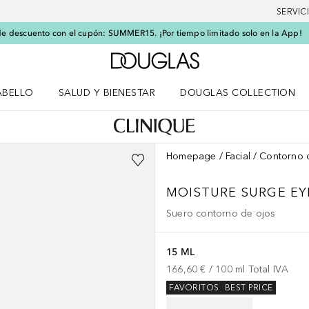
SERVIC
e descuento con el cupón: SUMMER15. ¡Por tiempo limitado solo en la App!
A Douglas Home
ABELLO
SALUD Y BIENESTAR
DOUGLAS COLLECTION
po
rir menú Cabello
Abrir menú Salud y bienestar
Homepage
Facial
Contorno 
MOISTURE SURGE
EY
Suero contorno de ojos
15 ML
166,60 €
 / 
100
ml
Total IVA
FAVORITOS
BEST PRICE