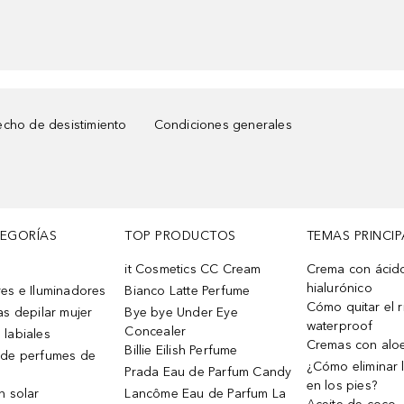
cho de desistimiento
Condiciones generales
TEGORÍAS
TOP PRODUCTOS
TEMAS PRINCIP
it Cosmetics CC Cream
Crema con ácid
hialurónico
es e Iluminadores
Bianco Latte Perfume
Cómo quitar el r
as depilar mujer
Bye bye Under Eye
waterproof
Concealer
 labiales
Cremas con alo
Billie Eilish Perfume
 de perfumes de
¿Cómo eliminar l
Prada Eau de Parfum Candy
en los pies?
n solar
Lancôme Eau de Parfum La