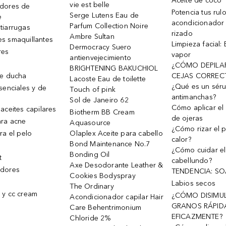
Aceite de coco
vie est belle
dores de
Potencia tus rul
Serge Lutens Eau de
e
acondicionador
Parfum Collection Noire
tiarrugas
rizado
Ambre Sultan
s smaquillantes
Limpieza facial:
Dermocracy Suero
res
vapor
antienvejecimiento
¿CÓMO DEPILA
BRIGHTENING BAKUCHIOL
de ducha
CEJAS CORREC
Lacoste Eau de toilette
¿Qué es un sér
senciales y de
Touch of pink
antimanchas?
Sol de Janeiro 62
Cómo aplicar el 
aceites capilares
Biotherm BB Cream
de ojeras
ra acne
Aquasource
¿Cómo rizar el p
ra el pelo
Olaplex Aceite para cabello
calor?
Bond Maintenance No.7
¿Cómo cuidar el
Bonding Oil
t
cabellundo?
Axe Desodorante Leather &
dores
TENDENCIA: S
Cookies Bodyspray
Labios secos
The Ordinary
 y cc cream
¿CÓMO DISIMU
Acondicionador capilar Hair
GRANOS RÁPID
Care Behentrimonium
EFICAZMENTE?
Chloride 2%