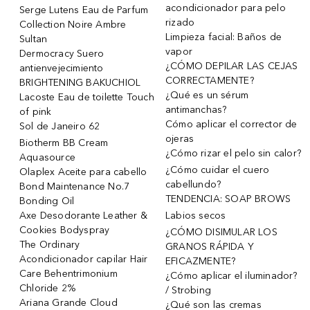
acondicionador para pelo
Serge Lutens Eau de Parfum
rizado
Collection Noire Ambre
Limpieza facial: Baños de
Sultan
vapor
Dermocracy Suero
¿CÓMO DEPILAR LAS CEJAS
antienvejecimiento
CORRECTAMENTE?
BRIGHTENING BAKUCHIOL
¿Qué es un sérum
Lacoste Eau de toilette Touch
antimanchas?
of pink
Cómo aplicar el corrector de
Sol de Janeiro 62
ojeras
Biotherm BB Cream
¿Cómo rizar el pelo sin calor?
Aquasource
¿Cómo cuidar el cuero
Olaplex Aceite para cabello
cabellundo?
Bond Maintenance No.7
TENDENCIA: SOAP BROWS
Bonding Oil
Axe Desodorante Leather &
Labios secos
Cookies Bodyspray
¿CÓMO DISIMULAR LOS
The Ordinary
GRANOS RÁPIDA Y
Acondicionador capilar Hair
EFICAZMENTE?
Care Behentrimonium
¿Cómo aplicar el iluminador?
Chloride 2%
/ Strobing
Ariana Grande Cloud
¿Qué son las cremas