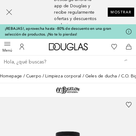
[navigation.slideout.screenreader]
app de Douglas y
recibe regularmente
MOSTRAR
ofertas y descuentos
exclusivos
¡REBAJAS!, aprovecha hasta -80% de descuento en una gran
selección de productos. ¡No te lo pierdas!
A Douglas Home
Mi lista d
Abrir menú
Mi cuenta
A l
Menú
Regresar
Ejecutar búsqueda
Homepage
Cuerpo
Limpieza corporal
Geles de ducha
C.O. B