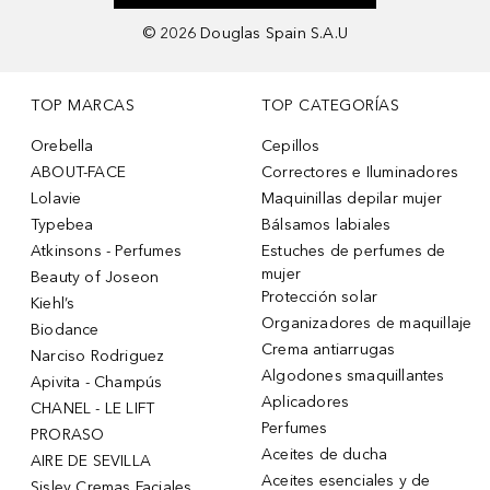
©
2026
Douglas Spain S.A.U
TOP MARCAS
TOP CATEGORÍAS
Orebella
Cepillos
ABOUT-FACE
Correctores e Iluminadores
Lolavie
Maquinillas depilar mujer
Typebea
Bálsamos labiales
Atkinsons - Perfumes
Estuches de perfumes de
mujer
Beauty of Joseon
Protección solar
Kiehl’s
Organizadores de maquillaje
Biodance
Crema antiarrugas
Narciso Rodriguez
Algodones smaquillantes
Apivita - Champús
Aplicadores
CHANEL - LE LIFT
Perfumes
PRORASO
Aceites de ducha
AIRE DE SEVILLA
Aceites esenciales y de
Sisley Cremas Faciales