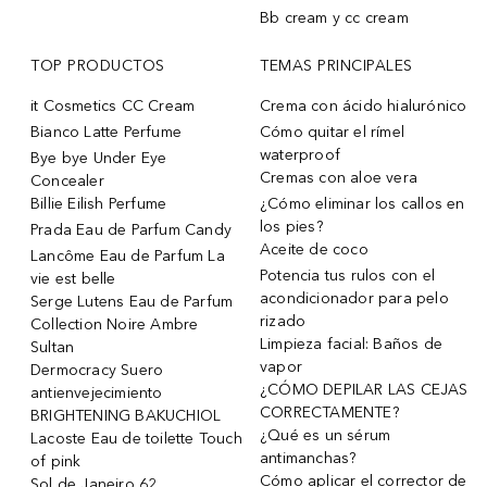
Bb cream y cc cream
TOP PRODUCTOS
TEMAS PRINCIPALES
it Cosmetics CC Cream
Crema con ácido hialurónico
Bianco Latte Perfume
Cómo quitar el rímel
waterproof
Bye bye Under Eye
Cremas con aloe vera
Concealer
Billie Eilish Perfume
¿Cómo eliminar los callos en
los pies?
Prada Eau de Parfum Candy
Aceite de coco
Lancôme Eau de Parfum La
Potencia tus rulos con el
vie est belle
acondicionador para pelo
Serge Lutens Eau de Parfum
rizado
Collection Noire Ambre
Limpieza facial: Baños de
Sultan
vapor
Dermocracy Suero
¿CÓMO DEPILAR LAS CEJAS
antienvejecimiento
CORRECTAMENTE?
BRIGHTENING BAKUCHIOL
¿Qué es un sérum
Lacoste Eau de toilette Touch
antimanchas?
of pink
Cómo aplicar el corrector de
Sol de Janeiro 62