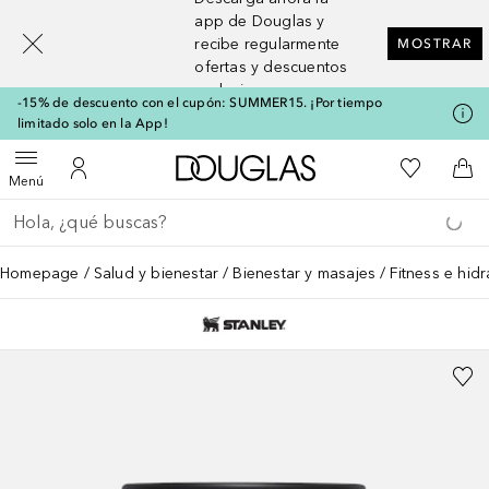
[navigation.slideout.screenreader]
app de Douglas y
recibe regularmente
MOSTRAR
ofertas y descuentos
exclusivos
-15% de descuento con el cupón: SUMMER15. ¡Por tiempo
limitado solo en la App!
A Douglas Home
Mi lista d
Abrir menú
Mi cuenta
A l
Menú
Regresar
Ejecutar búsqueda
Homepage
Salud y bienestar
Bienestar y masajes
Fitness e hid