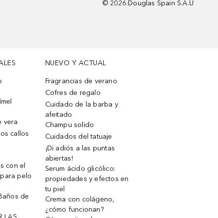
©
2026
Douglas Spain S.A.U
ALES
NUEVO Y ACTUAL
o
Fragrancias de verano
Cofres de regalo
ímel
Cuidado de la barba y
afeitado
e vera
Champu solido
os callos
Cuidados del tatuaje
¡Di adiós a las puntas
abiertas!
os con el
Serum ácido glicólico:
 para pelo
propiedades y efectos en
tu piel
 Baños de
Crema con colágeno,
¿cómo funcionan?
R LAS