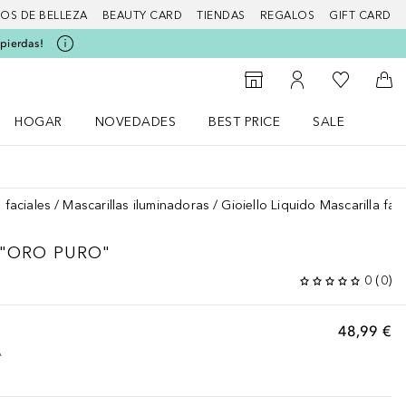
IOS DE BELLEZA
BEAUTY CARD
TIENDAS
REGALOS
GIFT CARD
 pierdas!
Mi lista d
Al Storefinder
Mi cuenta
A l
HOGAR
NOVEDADES
BEST PRICE
SALE
Abrir menú Hogar
Abrir menú Novedades
Abrir menú Sal
 faciales
Mascarillas iluminadoras
Gioiello Liquido Mascarilla fac
 "ORO PURO"
0
(
0
)
48,99 €
A