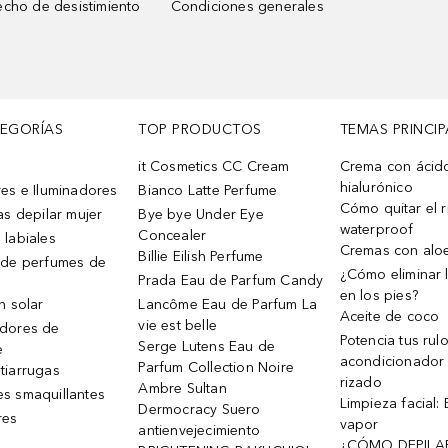
cho de desistimiento
Condiciones generales
TEGORÍAS
TOP PRODUCTOS
TEMAS PRINCIP
it Cosmetics CC Cream
Crema con ácid
hialurónico
es e Iluminadores
Bianco Latte Perfume
Cómo quitar el r
as depilar mujer
Bye bye Under Eye
waterproof
Concealer
 labiales
Cremas con alo
Billie Eilish Perfume
 de perfumes de
¿Cómo eliminar l
Prada Eau de Parfum Candy
en los pies?
n solar
Lancôme Eau de Parfum La
Aceite de coco
vie est belle
dores de
Potencia tus rul
Serge Lutens Eau de
e
acondicionador
Parfum Collection Noire
tiarrugas
rizado
Ambre Sultan
s smaquillantes
Limpieza facial:
Dermocracy Suero
res
vapor
antienvejecimiento
¿CÓMO DEPILA