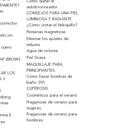
Cómo quitar el
TAMENTE?
autobronceador
um
CONSEJOS PARA UNA PIEL
LUMINOSA Y RADIANTE
corrector
¿Cómo cortar el felequillo?
Pestanas magneticas
elo sin
Eliminar los quistes de
miliums
 cuero
Agua de colonia
Piel Grasa
OAP BROWS
MAQUILLAJE PARA
PRINCIPIANTES
LAR LOS
Cómo hacer bombas de
A Y
baño: DYI
CUPEROSIS
l
Cosméticos para el verano
robing
Fragancias de verano para
remas
mujeres
Fragancias de verano para
mina E
hombres
tes