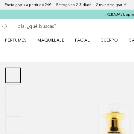
Envío gratis a partir de 24€ Entrega en 2-3 días* 2 muestras gratis*
¡REBAJAS!, aprov
Regresar
Ejecutar búsqueda
PERFUMES
MAQUILLAJE
FACIAL
CUERPO
C
Abrir menú Perfumes
Abrir menú Maquillaje
Abrir menú Facial
Abrir menú Cuer
Ab