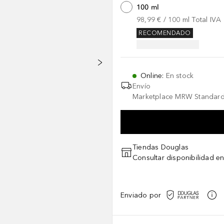
100 ml
98,99 €
 / 
100
ml
Total IVA
RECOMENDADO
Online
:
En stock
Envío
Marketplace MRW Standard
Tiendas Douglas
Consultar disponibilidad en
Enviado por