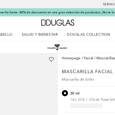
SERVIC
echa hasta -80% de descuento en una gran selección de productos. ¡No te lo
A Douglas Home
ABELLO
SALUD Y BIENESTAR
DOUGLAS COLLECTION
po
rir menú Cabello
Abrir menú Salud y bienestar
Homepage
Facial
Mascarillas
MASCARILLA FACIAL
Mascarilla de brillo
30 ml
163,30 €
 / 
100
ml
Total IV