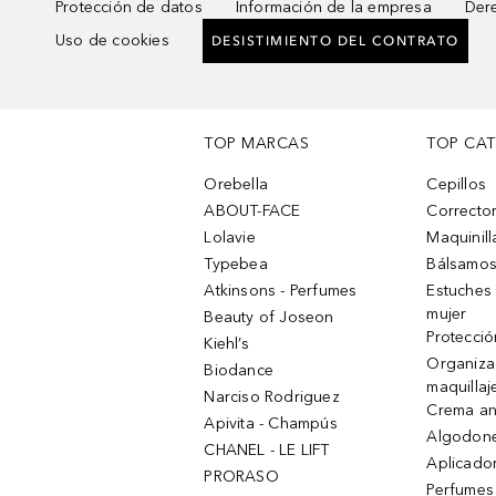
Protección de datos
Información de la empresa
Dere
Uso de cookies
DESISTIMIENTO DEL CONTRATO
TOP MARCAS
TOP CA
Orebella
Cepillos
ABOUT-FACE
Corrector
Lolavie
Maquinill
Typebea
Bálsamos
Atkinsons - Perfumes
Estuches
mujer
Beauty of Joseon
Protecció
Kiehl’s
Organiza
Biodance
maquillaj
Narciso Rodriguez
Crema an
Apivita - Champús
Algodone
CHANEL - LE LIFT
Aplicado
PRORASO
Perfumes