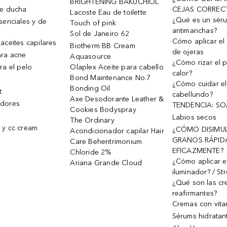
BRIGHTENING BAKUCHIOL
de ducha
CEJAS CORREC
Lacoste Eau de toilette
¿Qué es un sér
senciales y de
Touch of pink
antimanchas?
Sol de Janeiro 62
Cómo aplicar el 
aceites capilares
Biotherm BB Cream
de ojeras
ra acne
Aquasource
¿Cómo rizar el p
ra el pelo
Olaplex Aceite para cabello
calor?
Bond Maintenance No.7
¿Cómo cuidar el
Bonding Oil
t
cabellundo?
Axe Desodorante Leather &
dores
TENDENCIA: S
Cookies Bodyspray
Labios secos
The Ordinary
 y cc cream
¿CÓMO DISIMU
Acondicionador capilar Hair
GRANOS RÁPID
Care Behentrimonium
EFICAZMENTE?
Chloride 2%
¿Cómo aplicar e
Ariana Grande Cloud
iluminador? / St
¿Qué son las c
reafirmantes?
Cremas con vita
Sérums hidratan