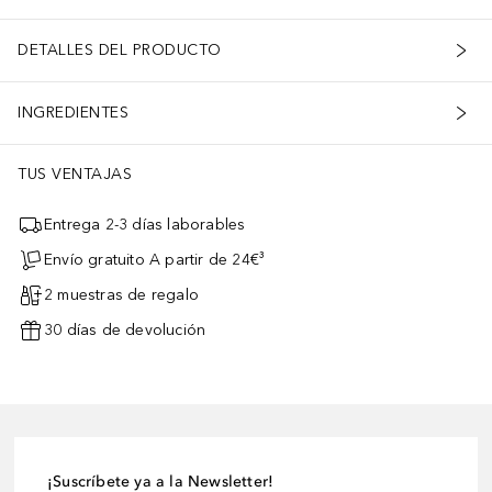
erol, Lactose, Gold, Helianthus Annuus (Sunflower) Seed Oil, Cycloh
DETALLES DEL PRODUCTO
INGREDIENTES
ar la producción de colágeno, mejorar la elasticidad de la piel y au
TUS VENTAJAS
Entrega 2-3 días laborables
Envío gratuito A partir de 24€³
2 muestras de regalo
30 días de devolución
¡Suscríbete ya a la Newsletter!