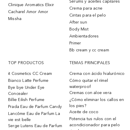
Sérums y aceites capilares
Clinique Aromatics Elixir
Crema para acne
Cacharel Amor Amor
Cintas para el pelo
Missha
After sun
Body Mist
Ambientadores
Primer
Bb cream y cc cream
TOP PRODUCTOS
TEMAS PRINCIPALES
it Cosmetics CC Cream
Crema con ácido hialurónico
Bianco Latte Perfume
Cómo quitar el rímel
waterproof
Bye bye Under Eye
Cremas con aloe vera
Concealer
Billie Eilish Perfume
¿Cómo eliminar los callos en
los pies?
Prada Eau de Parfum Candy
Aceite de coco
Lancôme Eau de Parfum La
Potencia tus rulos con el
vie est belle
acondicionador para pelo
Serge Lutens Eau de Parfum