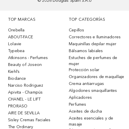
©
2026
Douglas Spain S.A.U
TOP MARCAS
TOP CATEGORÍAS
Orebella
Cepillos
ABOUT-FACE
Correctores e Iluminadores
Lolavie
Maquinillas depilar mujer
Typebea
Bálsamos labiales
Atkinsons - Perfumes
Estuches de perfumes de
mujer
Beauty of Joseon
Protección solar
Kiehl’s
Organizadores de maquillaje
Biodance
Crema antiarrugas
Narciso Rodriguez
Algodones smaquillantes
Apivita - Champús
Aplicadores
CHANEL - LE LIFT
Perfumes
PRORASO
Aceites de ducha
AIRE DE SEVILLA
Aceites esenciales y de
Sisley Cremas Faciales
masaje
The Ordinary