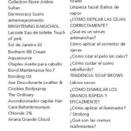
rizado
Collection Noire Ambre
Limpieza facial: Baños de
Sultan
vapor
Dermocracy Suero
¿CÓMO DEPILAR LAS CEJAS
antienvejecimiento
CORRECTAMENTE?
BRIGHTENING BAKUCHIOL
¿Qué es un sérum
Lacoste Eau de toilette Touch
antimanchas?
of pink
Cómo aplicar el corrector de
Sol de Janeiro 62
ojeras
Biotherm BB Cream
¿Cómo rizar el pelo sin calor?
Aquasource
¿Cómo cuidar el cuero
Olaplex Aceite para cabello
cabellundo?
Bond Maintenance No.7
TENDENCIA: SOAP BROWS
Bonding Oil
Axe Desodorante Leather &
Labios secos
Cookies Bodyspray
¿CÓMO DISIMULAR LOS
The Ordinary
GRANOS RÁPIDA Y
Acondicionador capilar Hair
EFICAZMENTE?
Care Behentrimonium
¿Cómo aplicar el iluminador?
Chloride 2%
/ Strobing
Ariana Grande Cloud
¿Qué son las cremas
reafirmantes?