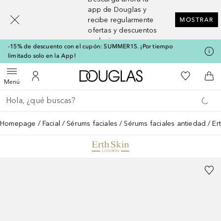
[navigation.slideout.screenreader]
app de Douglas y
recibe regularmente
MOSTRAR
ofertas y descuentos
exclusivos
-15% de descuento con el cupón: SUMMER15. ¡Por tiempo
limitado solo en la App!
A Douglas Home
Mi lista d
Abrir menú
Mi cuenta
A l
Menú
Regresar
Ejecutar búsqueda
Homepage
Facial
Sérums faciales
Sérums faciales antiedad
Er