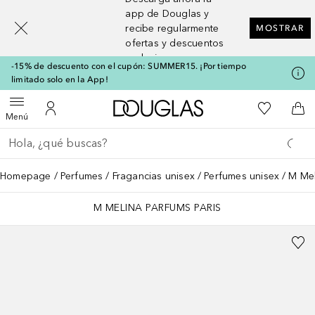
[navigation.slideout.screenreader]
app de Douglas y
recibe regularmente
MOSTRAR
ofertas y descuentos
exclusivos
-15% de descuento con el cupón: SUMMER15. ¡Por tiempo
limitado solo en la App!
A Douglas Home
Mi lista d
Abrir menú
Mi cuenta
A l
Menú
Regresar
Ejecutar búsqueda
Homepage
Perfumes
Fragancias unisex
Perfumes unisex
M Mel
M MELINA PARFUMS PARIS