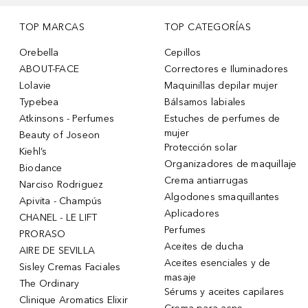
TOP MARCAS
TOP CATEGORÍAS
Orebella
Cepillos
ABOUT-FACE
Correctores e Iluminadores
Lolavie
Maquinillas depilar mujer
Typebea
Bálsamos labiales
Atkinsons - Perfumes
Estuches de perfumes de
mujer
Beauty of Joseon
Protección solar
Kiehl’s
Organizadores de maquillaje
Biodance
Crema antiarrugas
Narciso Rodriguez
Algodones smaquillantes
Apivita - Champús
Aplicadores
CHANEL - LE LIFT
Perfumes
PRORASO
Aceites de ducha
AIRE DE SEVILLA
Aceites esenciales y de
Sisley Cremas Faciales
masaje
The Ordinary
Sérums y aceites capilares
Clinique Aromatics Elixir