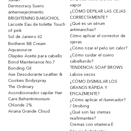
vapor
Dermocracy Suero
¿CÓMO DEPILAR LAS CEJAS
antienvejecimiento
CORRECTAMENTE?
BRIGHTENING BAKUCHIOL
¿Qué es un sérum
Lacoste Eau de toilette Touch
antimanchas?
of pink
Cómo aplicar el corrector de
Sol de Janeiro 62
ojeras
Biotherm BB Cream
¿Cómo rizar el pelo sin calor?
Aquasource
¿Cómo cuidar el cuero
Olaplex Aceite para cabello
cabellundo?
Bond Maintenance No.7
TENDENCIA: SOAP BROWS
Bonding Oil
Axe Desodorante Leather &
Labios secos
Cookies Bodyspray
¿CÓMO DISIMULAR LOS
The Ordinary
GRANOS RÁPIDA Y
Acondicionador capilar Hair
EFICAZMENTE?
Care Behentrimonium
¿Cómo aplicar el iluminador?
Chloride 2%
/ Strobing
Ariana Grande Cloud
¿Qué son las cremas
reafirmantes?
Cremas con vitamina E