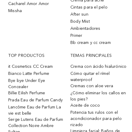
Crema para acne
Cacharel Amor Amor
Cintas para el pelo
Missha
After sun
Body Mist
Ambientadores
Primer
Bb cream y cc cream
TOP PRODUCTOS
TEMAS PRINCIPALES
it Cosmetics CC Cream
Crema con ácido hialurónico
Bianco Latte Perfume
Cómo quitar el rímel
waterproof
Bye bye Under Eye
Cremas con aloe vera
Concealer
Billie Eilish Perfume
¿Cómo eliminar los callos en
los pies?
Prada Eau de Parfum Candy
Aceite de coco
Lancôme Eau de Parfum La
Potencia tus rulos con el
vie est belle
acondicionador para pelo
Serge Lutens Eau de Parfum
rizado
Collection Noire Ambre
Limpieza facial: Baños de
Sultan