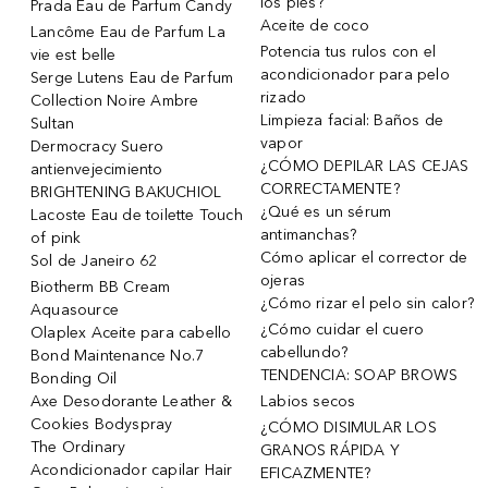
los pies?
Prada Eau de Parfum Candy
Aceite de coco
Lancôme Eau de Parfum La
Potencia tus rulos con el
vie est belle
acondicionador para pelo
Serge Lutens Eau de Parfum
rizado
Collection Noire Ambre
Limpieza facial: Baños de
Sultan
vapor
Dermocracy Suero
¿CÓMO DEPILAR LAS CEJAS
antienvejecimiento
CORRECTAMENTE?
BRIGHTENING BAKUCHIOL
¿Qué es un sérum
Lacoste Eau de toilette Touch
antimanchas?
of pink
Cómo aplicar el corrector de
Sol de Janeiro 62
ojeras
Biotherm BB Cream
¿Cómo rizar el pelo sin calor?
Aquasource
¿Cómo cuidar el cuero
Olaplex Aceite para cabello
cabellundo?
Bond Maintenance No.7
TENDENCIA: SOAP BROWS
Bonding Oil
Axe Desodorante Leather &
Labios secos
Cookies Bodyspray
¿CÓMO DISIMULAR LOS
The Ordinary
GRANOS RÁPIDA Y
Acondicionador capilar Hair
EFICAZMENTE?