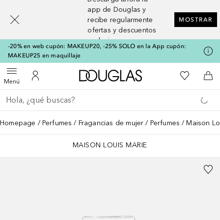
[navigation.slideout.screenreader]
app de Douglas y
recibe regularmente
MOSTRAR
ofertas y descuentos
exclusivos
-20% en web cupón: MAKEUP20, -25% SOLO en la App cupón:
MAKEUP25 en maquillaje
A Douglas Home
Mi lista d
Abrir menú
Mi cuenta
A l
Menú
Regresar
Ejecutar búsqueda
Homepage
Perfumes
Fragancias de mujer
Perfumes
Maison Lou
MAISON LOUIS MARIE