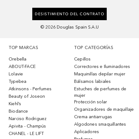
DESISTIMIENTO DEL CONTRATO
©
2026
Douglas Spain S.A.U
TOP MARCAS
TOP CATEGORÍAS
Orebella
Cepillos
ABOUT-FACE
Correctores e Iluminadores
Lolavie
Maquinillas depilar mujer
Typebea
Bálsamos labiales
Atkinsons - Perfumes
Estuches de perfumes de
mujer
Beauty of Joseon
Protección solar
Kiehl’s
Organizadores de maquillaje
Biodance
Crema antiarrugas
Narciso Rodriguez
Algodones smaquillantes
Apivita - Champús
Aplicadores
CHANEL - LE LIFT