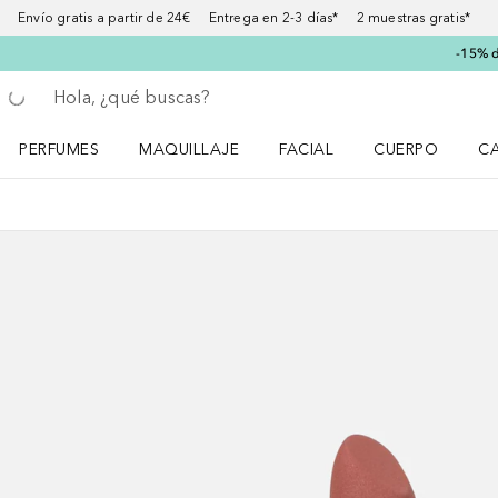
Envío gratis a partir de 24€ Entrega en 2-3 días* 2 muestras gratis*
-15% d
Regresar
Ejecutar búsqueda
PERFUMES
MAQUILLAJE
FACIAL
CUERPO
C
Abrir menú Perfumes
Abrir menú Maquillaje
Abrir menú Facial
Abrir menú Cuer
Ab