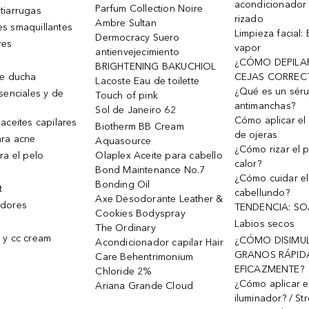
acondicionador
Parfum Collection Noire
tiarrugas
rizado
Ambre Sultan
s smaquillantes
Limpieza facial:
Dermocracy Suero
res
vapor
antienvejecimiento
¿CÓMO DEPILA
BRIGHTENING BAKUCHIOL
de ducha
CEJAS CORREC
Lacoste Eau de toilette
¿Qué es un sér
senciales y de
Touch of pink
antimanchas?
Sol de Janeiro 62
Cómo aplicar el 
aceites capilares
Biotherm BB Cream
de ojeras
ra acne
Aquasource
¿Cómo rizar el p
ra el pelo
Olaplex Aceite para cabello
calor?
Bond Maintenance No.7
¿Cómo cuidar el
Bonding Oil
t
cabellundo?
Axe Desodorante Leather &
dores
TENDENCIA: S
Cookies Bodyspray
Labios secos
The Ordinary
 y cc cream
¿CÓMO DISIMU
Acondicionador capilar Hair
GRANOS RÁPID
Care Behentrimonium
EFICAZMENTE?
Chloride 2%
¿Cómo aplicar e
Ariana Grande Cloud
iluminador? / St