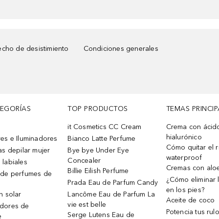
cho de desistimiento
Condiciones generales
TEGORÍAS
TOP PRODUCTOS
TEMAS PRINCIP
it Cosmetics CC Cream
Crema con ácid
hialurónico
es e Iluminadores
Bianco Latte Perfume
Cómo quitar el r
as depilar mujer
Bye bye Under Eye
waterproof
Concealer
 labiales
Cremas con alo
Billie Eilish Perfume
 de perfumes de
¿Cómo eliminar l
Prada Eau de Parfum Candy
en los pies?
n solar
Lancôme Eau de Parfum La
Aceite de coco
vie est belle
dores de
Potencia tus rul
Serge Lutens Eau de
e