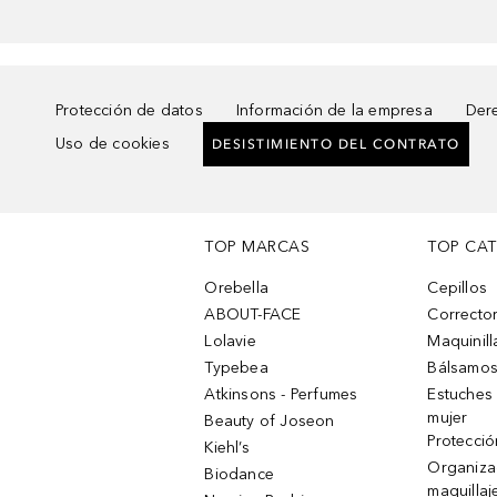
Protección de datos
Información de la empresa
Dere
Uso de cookies
DESISTIMIENTO DEL CONTRATO
TOP MARCAS
TOP CA
Orebella
Cepillos
ABOUT-FACE
Corrector
Lolavie
Maquinill
Typebea
Bálsamos
Atkinsons - Perfumes
Estuches
mujer
Beauty of Joseon
Protecció
Kiehl’s
Organiza
Biodance
maquillaj