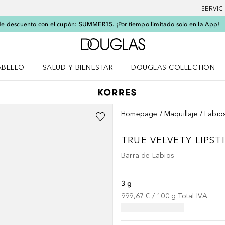
SERVIC
e descuento con el cupón: SUMMER15. ¡Por tiempo limitado solo en la App!
A Douglas Home
ABELLO
SALUD Y BIENESTAR
DOUGLAS COLLECTION
po
rir menú Cabello
Abrir menú Salud y bienestar
Homepage
Maquillaje
Labio
TRUE VELVETY LIPST
Barra de Labios
3 g
999,67 €
 / 
100
g
Total IVA