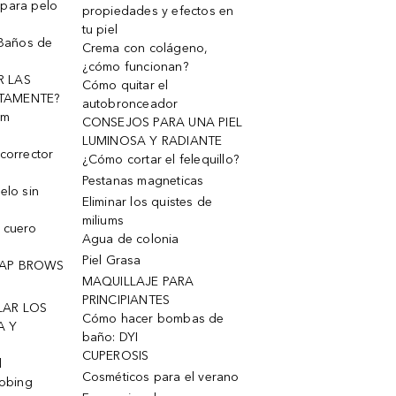
 para pelo
propiedades y efectos en
tu piel
 Baños de
Crema con colágeno,
¿cómo funcionan?
R LAS
Cómo quitar el
TAMENTE?
autobronceador
um
CONSEJOS PARA UNA PIEL
LUMINOSA Y RADIANTE
corrector
¿Cómo cortar el felequillo?
Pestanas magneticas
elo sin
Eliminar los quistes de
miliums
 cuero
Agua de colonia
Piel Grasa
OAP BROWS
MAQUILLAJE PARA
PRINCIPIANTES
LAR LOS
Cómo hacer bombas de
A Y
baño: DYI
CUPEROSIS
l
Cosméticos para el verano
robing