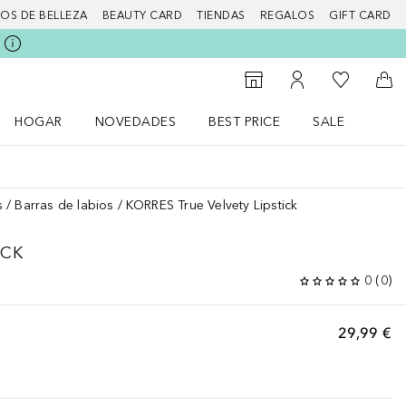
IOS DE BELLEZA
BEAUTY CARD
TIENDAS
REGALOS
GIFT CARD
Mi lista d
Al Storefinder
Mi cuenta
A l
HOGAR
NOVEDADES
BEST PRICE
SALE
Abrir menú Hogar
Abrir menú Novedades
Abrir menú Sal
s
Barras de labios
KORRES True Velvety Lipstick
ICK
0
(
0
)
29,99 €