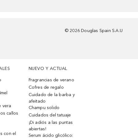
©
2026
Douglas Spain S.A.U
ALES
NUEVO Y ACTUAL
o
Fragrancias de verano
Cofres de regalo
ímel
Cuidado de la barba y
afeitado
e vera
Champu solido
os callos
Cuidados del tatuaje
¡Di adiós a las puntas
abiertas!
os con el
Serum ácido glicólico: