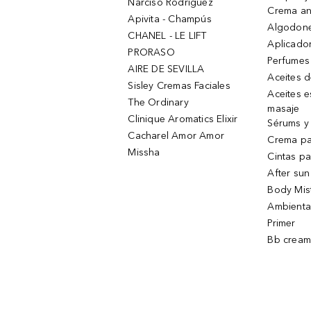
Narciso Rodriguez
Crema an
Apivita - Champús
Algodone
CHANEL - LE LIFT
Aplicado
PRORASO
Perfumes
AIRE DE SEVILLA
Aceites 
Sisley Cremas Faciales
Aceites e
The Ordinary
masaje
Clinique Aromatics Elixir
Sérums y 
Cacharel Amor Amor
Crema pa
Missha
Cintas pa
After sun
Body Mis
Ambienta
Primer
Bb cream