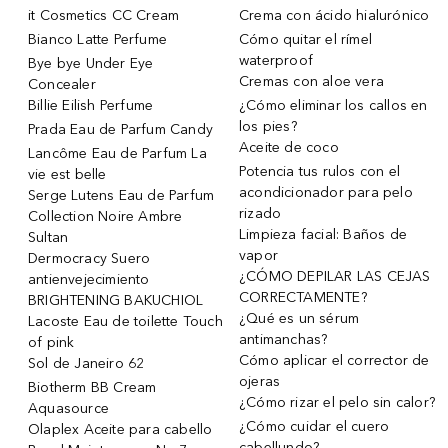
it Cosmetics CC Cream
Crema con ácido hialurónico
Bianco Latte Perfume
Cómo quitar el rímel
waterproof
Bye bye Under Eye
Cremas con aloe vera
Concealer
Billie Eilish Perfume
¿Cómo eliminar los callos en
los pies?
Prada Eau de Parfum Candy
Aceite de coco
Lancôme Eau de Parfum La
Potencia tus rulos con el
vie est belle
acondicionador para pelo
Serge Lutens Eau de Parfum
rizado
Collection Noire Ambre
Limpieza facial: Baños de
Sultan
vapor
Dermocracy Suero
¿CÓMO DEPILAR LAS CEJAS
antienvejecimiento
CORRECTAMENTE?
BRIGHTENING BAKUCHIOL
¿Qué es un sérum
Lacoste Eau de toilette Touch
antimanchas?
of pink
Cómo aplicar el corrector de
Sol de Janeiro 62
ojeras
Biotherm BB Cream
¿Cómo rizar el pelo sin calor?
Aquasource
¿Cómo cuidar el cuero
Olaplex Aceite para cabello
cabellundo?