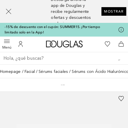
[navigation.slideout.screenreader]
app de Douglas y
recibe regularmente
MOSTRAR
ofertas y descuentos
exclusivos
-15% de descuento con el cupón: SUMMER15. ¡Por tiempo
limitado solo en la App!
A Douglas Home
Mi lista d
Abrir menú
Mi cuenta
A l
Menú
Regresar
Ejecutar búsqueda
Homepage
Facial
Sérums faciales
Sérums con Ácido Hialurónic