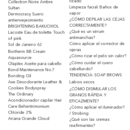
rizado
Collection Noire Ambre
Limpieza facial: Baños de
Sultan
vapor
Dermocracy Suero
¿CÓMO DEPILAR LAS CEJAS
antienvejecimiento
CORRECTAMENTE?
BRIGHTENING BAKUCHIOL
¿Qué es un sérum
Lacoste Eau de toilette Touch
antimanchas?
of pink
Cómo aplicar el corrector de
Sol de Janeiro 62
ojeras
Biotherm BB Cream
¿Cómo rizar el pelo sin calor?
Aquasource
¿Cómo cuidar el cuero
Olaplex Aceite para cabello
cabellundo?
Bond Maintenance No.7
TENDENCIA: SOAP BROWS
Bonding Oil
Axe Desodorante Leather &
Labios secos
Cookies Bodyspray
¿CÓMO DISIMULAR LOS
The Ordinary
GRANOS RÁPIDA Y
Acondicionador capilar Hair
EFICAZMENTE?
Care Behentrimonium
¿Cómo aplicar el iluminador?
Chloride 2%
/ Strobing
Ariana Grande Cloud
¿Qué son las cremas
reafirmantes?