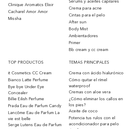
Sérums y aceites capilares
Clinique Aromatics Elixir
Crema para acne
Cacharel Amor Amor
Cintas para el pelo
Missha
After sun
Body Mist
Ambientadores
Primer
Bb cream y cc cream
TOP PRODUCTOS
TEMAS PRINCIPALES
it Cosmetics CC Cream
Crema con ácido hialurónico
Bianco Latte Perfume
Cómo quitar el rímel
waterproof
Bye bye Under Eye
Cremas con aloe vera
Concealer
Billie Eilish Perfume
¿Cómo eliminar los callos en
los pies?
Prada Eau de Parfum Candy
Aceite de coco
Lancôme Eau de Parfum La
Potencia tus rulos con el
vie est belle
acondicionador para pelo
Serge Lutens Eau de Parfum