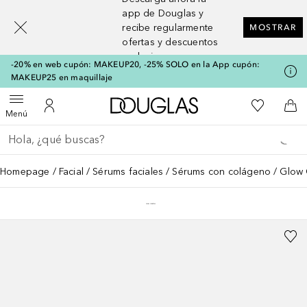
[navigation.slideout.screenreader]
app de Douglas y
recibe regularmente
MOSTRAR
ofertas y descuentos
exclusivos
-20% en web cupón: MAKEUP20, -25% SOLO en la App cupón:
MAKEUP25 en maquillaje
A Douglas Home
Mi lista d
Abrir menú
Mi cuenta
A l
Menú
Regresar
Ejecutar búsqueda
Homepage
Facial
Sérums faciales
Sérums con colágeno
Glow 