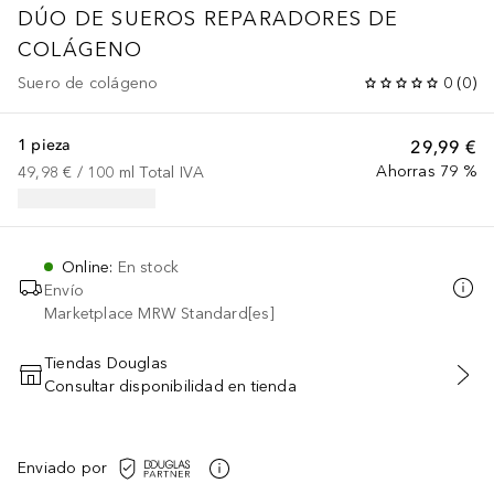
DÚO DE SUEROS REPARADORES DE
COLÁGENO
Suero de colágeno
0
(
0
)
1 pieza
29,99 €
Ahorras 79 %
49,98 €
 / 
100
ml
Total IVA
Online
:
En stock
Envío
Marketplace MRW Standard[es]
Tiendas Douglas
Consultar disponibilidad en tienda
AÑADIR AL CARRITO
Enviado por