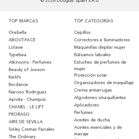
©
2026
Douglas Spain S.A.U
TOP MARCAS
TOP CATEGORÍAS
Orebella
Cepillos
ABOUT-FACE
Correctores e Iluminadores
Lolavie
Maquinillas depilar mujer
Typebea
Bálsamos labiales
Atkinsons - Perfumes
Estuches de perfumes de
mujer
Beauty of Joseon
Protección solar
Kiehl’s
Organizadores de maquillaje
Biodance
Crema antiarrugas
Narciso Rodriguez
Algodones smaquillantes
Apivita - Champús
Aplicadores
CHANEL - LE LIFT
Perfumes
PRORASO
Aceites de ducha
AIRE DE SEVILLA
Aceites esenciales y de
Sisley Cremas Faciales
masaje
The Ordinary