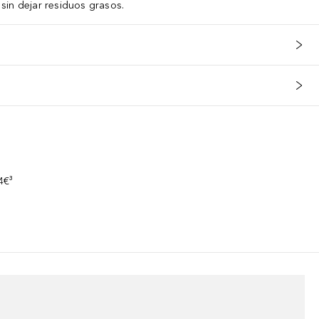
sin dejar residuos grasos.
s
4€³