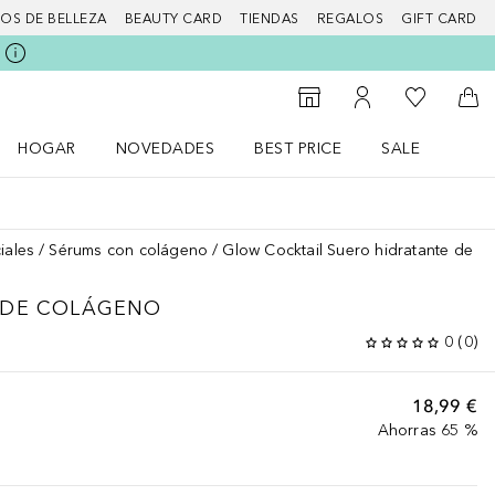
IOS DE BELLEZA
BEAUTY CARD
TIENDAS
REGALOS
GIFT CARD
Mi lista d
Al Storefinder
Mi cuenta
A l
HOGAR
NOVEDADES
BEST PRICE
SALE
Abrir menú Hogar
Abrir menú Novedades
Abrir menú Sal
iales
Sérums con colágeno
Glow Cocktail Suero hidratante de c
 DE COLÁGENO
0
(
0
)
18,99 €
Ahorras 65 %