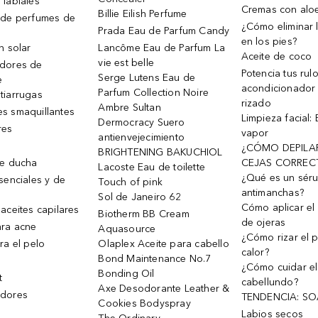
 labiales
Cremas con alo
Billie Eilish Perfume
 de perfumes de
¿Cómo eliminar l
Prada Eau de Parfum Candy
en los pies?
n solar
Lancôme Eau de Parfum La
Aceite de coco
vie est belle
dores de
Potencia tus rul
Serge Lutens Eau de
e
acondicionador
Parfum Collection Noire
tiarrugas
rizado
Ambre Sultan
s smaquillantes
Limpieza facial:
Dermocracy Suero
res
vapor
antienvejecimiento
¿CÓMO DEPILA
BRIGHTENING BAKUCHIOL
de ducha
CEJAS CORREC
Lacoste Eau de toilette
¿Qué es un sér
senciales y de
Touch of pink
antimanchas?
Sol de Janeiro 62
Cómo aplicar el 
aceites capilares
Biotherm BB Cream
de ojeras
ra acne
Aquasource
¿Cómo rizar el p
ra el pelo
Olaplex Aceite para cabello
calor?
Bond Maintenance No.7
¿Cómo cuidar el
Bonding Oil
t
cabellundo?
Axe Desodorante Leather &
dores
TENDENCIA: S
Cookies Bodyspray
Labios secos