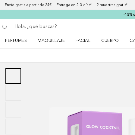
Envío gratis a partir de 24€ Entrega en 2-3 días* 2 muestras gratis*
-15% d
Regresar
Ejecutar búsqueda
PERFUMES
MAQUILLAJE
FACIAL
CUERPO
C
Abrir menú Perfumes
Abrir menú Maquillaje
Abrir menú Facial
Abrir menú Cuer
Ab