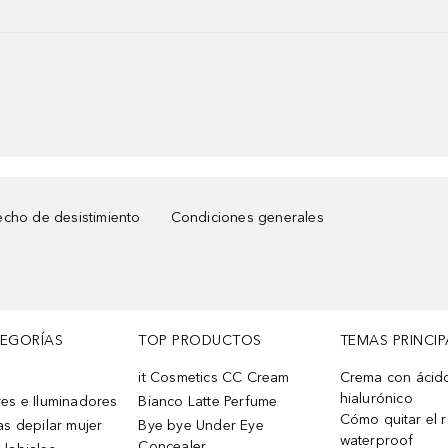
cho de desistimiento
Condiciones generales
TEGORÍAS
TOP PRODUCTOS
TEMAS PRINCIP
it Cosmetics CC Cream
Crema con ácid
hialurónico
es e Iluminadores
Bianco Latte Perfume
Cómo quitar el r
as depilar mujer
Bye bye Under Eye
waterproof
Concealer