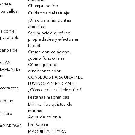
e vera
Champu solido
os callos
Cuidados del tatuaje
¡Di adiós a las puntas
abiertas!
os con el
Serum ácido glicólico:
 para pelo
propiedades y efectos en
tu piel
 Baños de
Crema con colágeno,
¿cómo funcionan?
R LAS
Cómo quitar el
TAMENTE?
autobronceador
um
CONSEJOS PARA UNA PIEL
LUMINOSA Y RADIANTE
corrector
¿Cómo cortar el felequillo?
Pestanas magneticas
elo sin
Eliminar los quistes de
miliums
 cuero
Agua de colonia
Piel Grasa
OAP BROWS
MAQUILLAJE PARA