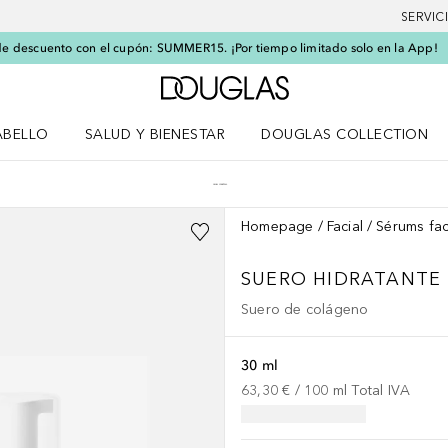
SERVIC
e descuento con el cupón: SUMMER15. ¡Por tiempo limitado solo en la App!
A Douglas Home
ABELLO
SALUD Y BIENESTAR
DOUGLAS COLLECTION
po
rir menú Cabello
Abrir menú Salud y bienestar
Homepage
Facial
Sérums fac
SUERO HIDRATANTE
Suero de colágeno
30 ml
63,30 €
 / 
100
ml
Total IVA