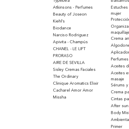
Typebea
Bálsamos
Atkinsons - Perfumes
Estuches
mujer
Beauty of Joseon
Protecció
Kiehl’s
Organiza
Biodance
maquillaj
Narciso Rodriguez
Crema an
Apivita - Champús
Algodone
CHANEL - LE LIFT
Aplicado
PRORASO
Perfumes
AIRE DE SEVILLA
Aceites 
Sisley Cremas Faciales
Aceites e
The Ordinary
masaje
Clinique Aromatics Elixir
Sérums y 
Cacharel Amor Amor
Crema pa
Missha
Cintas pa
After sun
Body Mis
Ambienta
Primer