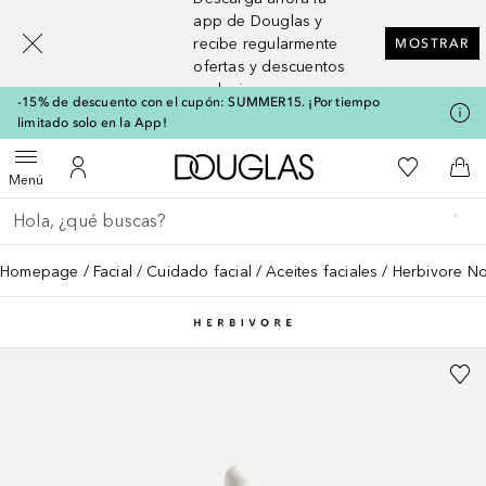
[navigation.slideout.screenreader]
app de Douglas y
recibe regularmente
MOSTRAR
ofertas y descuentos
exclusivos
-15% de descuento con el cupón: SUMMER15. ¡Por tiempo
limitado solo en la App!
A Douglas Home
Mi lista d
Abrir menú
Mi cuenta
A l
Menú
Regresar
Ejecutar búsqueda
Homepage
Facial
Cuidado facial
Aceites faciales
Herbivore No