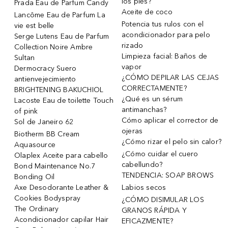
los pies?
Prada Eau de Parfum Candy
Aceite de coco
Lancôme Eau de Parfum La
Potencia tus rulos con el
vie est belle
acondicionador para pelo
Serge Lutens Eau de Parfum
rizado
Collection Noire Ambre
Limpieza facial: Baños de
Sultan
vapor
Dermocracy Suero
¿CÓMO DEPILAR LAS CEJAS
antienvejecimiento
CORRECTAMENTE?
BRIGHTENING BAKUCHIOL
¿Qué es un sérum
Lacoste Eau de toilette Touch
antimanchas?
of pink
Cómo aplicar el corrector de
Sol de Janeiro 62
ojeras
Biotherm BB Cream
¿Cómo rizar el pelo sin calor?
Aquasource
¿Cómo cuidar el cuero
Olaplex Aceite para cabello
cabellundo?
Bond Maintenance No.7
TENDENCIA: SOAP BROWS
Bonding Oil
Axe Desodorante Leather &
Labios secos
Cookies Bodyspray
¿CÓMO DISIMULAR LOS
The Ordinary
GRANOS RÁPIDA Y
Acondicionador capilar Hair
EFICAZMENTE?