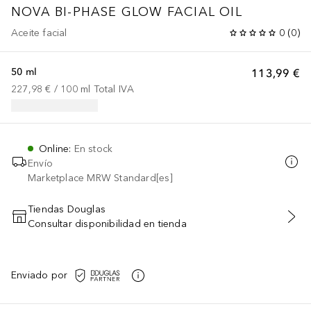
NOVA BI-PHASE GLOW FACIAL OIL
Aceite facial
0
(
0
)
50 ml
113,99 €
227,98 €
 / 
100
ml
Total IVA
Online
:
En stock
Envío
Marketplace MRW Standard[es]
Tiendas Douglas
Consultar disponibilidad en tienda
AÑADIR AL CARRITO
Enviado por