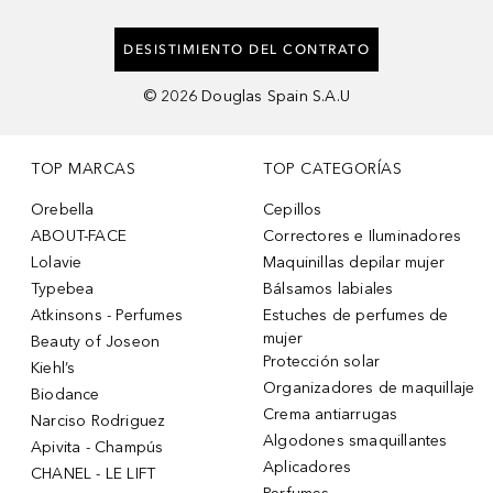
DESISTIMIENTO DEL CONTRATO
©
2026
Douglas Spain S.A.U
TOP MARCAS
TOP CATEGORÍAS
Orebella
Cepillos
ABOUT-FACE
Correctores e Iluminadores
Lolavie
Maquinillas depilar mujer
Typebea
Bálsamos labiales
Atkinsons - Perfumes
Estuches de perfumes de
mujer
Beauty of Joseon
Protección solar
Kiehl’s
Organizadores de maquillaje
Biodance
Crema antiarrugas
Narciso Rodriguez
Algodones smaquillantes
Apivita - Champús
Aplicadores
CHANEL - LE LIFT