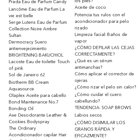
los pies?
Prada Eau de Parfum Candy
Aceite de coco
Lancôme Eau de Parfum La
Potencia tus rulos con el
vie est belle
acondicionador para pelo
Serge Lutens Eau de Parfum
rizado
Collection Noire Ambre
Limpieza facial: Baños de
Sultan
vapor
Dermocracy Suero
¿CÓMO DEPILAR LAS CEJAS
antienvejecimiento
CORRECTAMENTE?
BRIGHTENING BAKUCHIOL
¿Qué es un sérum
Lacoste Eau de toilette Touch
antimanchas?
of pink
Cómo aplicar el corrector de
Sol de Janeiro 62
ojeras
Biotherm BB Cream
¿Cómo rizar el pelo sin calor?
Aquasource
¿Cómo cuidar el cuero
Olaplex Aceite para cabello
cabellundo?
Bond Maintenance No.7
TENDENCIA: SOAP BROWS
Bonding Oil
Axe Desodorante Leather &
Labios secos
Cookies Bodyspray
¿CÓMO DISIMULAR LOS
The Ordinary
GRANOS RÁPIDA Y
Acondicionador capilar Hair
EFICAZMENTE?