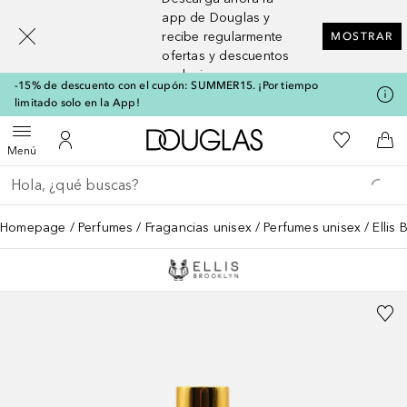
[navigation.slideout.screenreader]
app de Douglas y
recibe regularmente
MOSTRAR
ofertas y descuentos
exclusivos
-15% de descuento con el cupón: SUMMER15. ¡Por tiempo
limitado solo en la App!
A Douglas Home
Mi lista d
Abrir menú
Mi cuenta
A l
Menú
Regresar
Ejecutar búsqueda
Homepage
Perfumes
Fragancias unisex
Perfumes unisex
Ellis