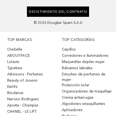
DESISTIMIENTO DEL CONTRATO
©
2026
Douglas Spain S.A.U
TOP MARCAS
TOP CATEGORÍAS
Orebella
Cepillos
ABOUT-FACE
Correctores e Iluminadores
Lolavie
Maquinillas depilar mujer
Typebea
Bálsamos labiales
Atkinsons - Perfumes
Estuches de perfumes de
mujer
Beauty of Joseon
Protección solar
Kiehl’s
Organizadores de maquillaje
Biodance
Crema antiarrugas
Narciso Rodriguez
Algodones smaquillantes
Apivita - Champús
Aplicadores
CHANEL - LE LIFT