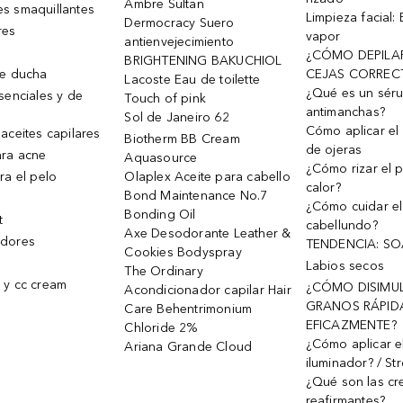
Ambre Sultan
s smaquillantes
Limpieza facial:
Dermocracy Suero
res
vapor
antienvejecimiento
¿CÓMO DEPILA
BRIGHTENING BAKUCHIOL
de ducha
CEJAS CORREC
Lacoste Eau de toilette
¿Qué es un sér
senciales y de
Touch of pink
antimanchas?
Sol de Janeiro 62
Cómo aplicar el 
aceites capilares
Biotherm BB Cream
de ojeras
ra acne
Aquasource
¿Cómo rizar el p
ra el pelo
Olaplex Aceite para cabello
calor?
Bond Maintenance No.7
¿Cómo cuidar el
Bonding Oil
t
cabellundo?
Axe Desodorante Leather &
dores
TENDENCIA: S
Cookies Bodyspray
Labios secos
The Ordinary
 y cc cream
¿CÓMO DISIMU
Acondicionador capilar Hair
GRANOS RÁPID
Care Behentrimonium
EFICAZMENTE?
Chloride 2%
¿Cómo aplicar e
Ariana Grande Cloud
iluminador? / St
¿Qué son las c
reafirmantes?