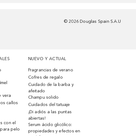
©
2026
Douglas Spain S.A.U
ALES
NUEVO Y ACTUAL
o
Fragrancias de verano
Cofres de regalo
ímel
Cuidado de la barba y
afeitado
e vera
Champu solido
os callos
Cuidados del tatuaje
¡Di adiós a las puntas
abiertas!
os con el
Serum ácido glicólico:
 para pelo
propiedades y efectos en