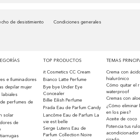
cho de desistimiento
Condiciones generales
TEGORÍAS
TOP PRODUCTOS
TEMAS PRINCIP
it Cosmetics CC Cream
Crema con ácid
hialurónico
es e Iluminadores
Bianco Latte Perfume
Cómo quitar el r
as depilar mujer
Bye bye Under Eye
waterproof
Concealer
 labiales
Cremas con alo
Billie Eilish Perfume
 de perfumes de
¿Cómo eliminar l
Prada Eau de Parfum Candy
en los pies?
n solar
Lancôme Eau de Parfum La
Aceite de coco
vie est belle
dores de
Potencia tus rul
Serge Lutens Eau de
e
acondicionador
Parfum Collection Noire
tiarrugas
rizado