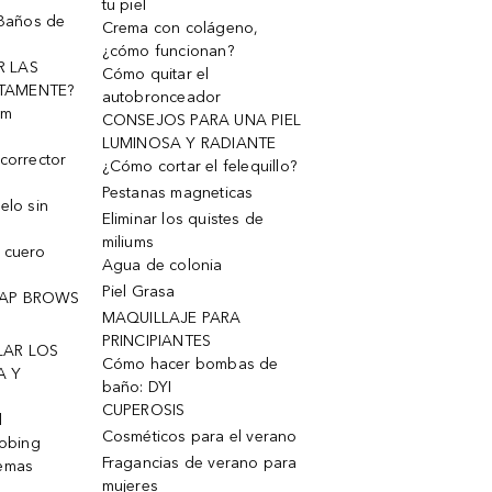
tu piel
 Baños de
Crema con colágeno,
¿cómo funcionan?
R LAS
Cómo quitar el
TAMENTE?
autobronceador
um
CONSEJOS PARA UNA PIEL
LUMINOSA Y RADIANTE
corrector
¿Cómo cortar el felequillo?
Pestanas magneticas
elo sin
Eliminar los quistes de
miliums
 cuero
Agua de colonia
Piel Grasa
OAP BROWS
MAQUILLAJE PARA
PRINCIPIANTES
LAR LOS
Cómo hacer bombas de
A Y
baño: DYI
CUPEROSIS
l
Cosméticos para el verano
robing
Fragancias de verano para
remas
mujeres