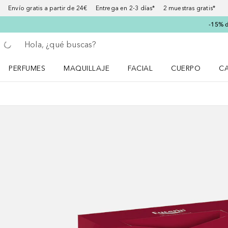
Envío gratis a partir de 24€ Entrega en 2-3 días* 2 muestras gratis*
-15% d
Regresar
Ejecutar búsqueda
PERFUMES
MAQUILLAJE
FACIAL
CUERPO
C
Abrir menú Perfumes
Abrir menú Maquillaje
Abrir menú Facial
Abrir menú Cuer
Ab