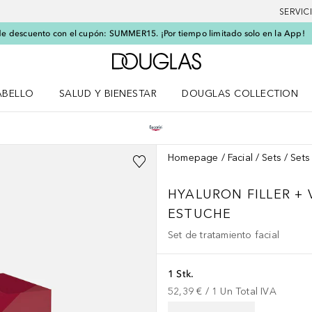
SERVIC
e descuento con el cupón: SUMMER15. ¡Por tiempo limitado solo en la App!
A Douglas Home
ABELLO
SALUD Y BIENESTAR
DOUGLAS COLLECTION
po
rir menú Cabello
Abrir menú Salud y bienestar
Homepage
Facial
Sets
Sets
HYALURON FILLER + 
ESTUCHE
Set de tratamiento facial
1 Stk.
52,39 €
 / 
1
Un
Total IVA