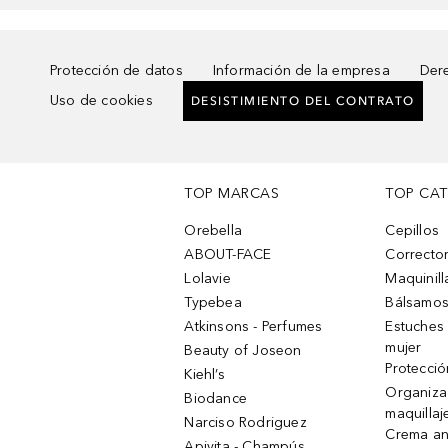
Protección de datos
Información de la empresa
Dere
Uso de cookies
DESISTIMIENTO DEL CONTRATO
TOP MARCAS
TOP CA
Orebella
Cepillos
ABOUT-FACE
Corrector
Lolavie
Maquinill
Typebea
Bálsamos
Atkinsons - Perfumes
Estuches
mujer
Beauty of Joseon
Protecció
Kiehl’s
Organiza
Biodance
maquillaj
Narciso Rodriguez
Crema an
Apivita - Champús