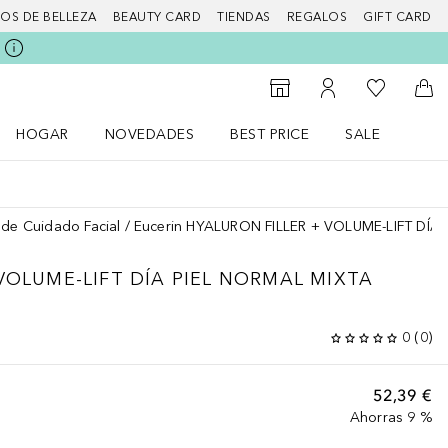
IOS DE BELLEZA
BEAUTY CARD
TIENDAS
REGALOS
GIFT CARD
Mi lista d
Al Storefinder
Mi cuenta
A l
HOGAR
NOVEDADES
BEST PRICE
SALE
Abrir menú Hogar
Abrir menú Novedades
Abrir menú Sal
 de Cuidado Facial
Eucerin HYALURON FILLER + VOLUME-LIFT DÍ
VOLUME-LIFT DÍA PIEL NORMAL MIXTA
0
(
0
)
52,39 €
Ahorras 9 %