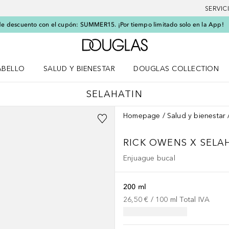
SERVIC
e descuento con el cupón: SUMMER15. ¡Por tiempo limitado solo en la App!
A Douglas Home
ABELLO
SALUD Y BIENESTAR
DOUGLAS COLLECTION
po
rir menú Cabello
Abrir menú Salud y bienestar
SELAHATIN
Homepage
Salud y bienestar
RICK OWENS X SEL
Enjuague bucal
200 ml
26,50 €
 / 
100
ml
Total IVA