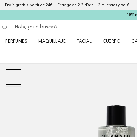
Envío gratis a partir de 24€ Entrega en 2-3 días* 2 muestras gratis*
-15% d
Regresar
Ejecutar búsqueda
PERFUMES
MAQUILLAJE
FACIAL
CUERPO
C
Abrir menú Perfumes
Abrir menú Maquillaje
Abrir menú Facial
Abrir menú Cuer
Ab