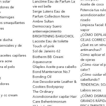
n solar
Lancôme Eau de Parfum La
Aceite de coco
vie est belle
dores de
Potencia tus rul
Serge Lutens Eau de
e
acondicionador
Parfum Collection Noire
tiarrugas
rizado
Ambre Sultan
s smaquillantes
Limpieza facial:
Dermocracy Suero
res
vapor
antienvejecimiento
¿CÓMO DEPILA
BRIGHTENING BAKUCHIOL
de ducha
CEJAS CORREC
Lacoste Eau de toilette
¿Qué es un sér
senciales y de
Touch of pink
antimanchas?
Sol de Janeiro 62
Cómo aplicar el 
aceites capilares
Biotherm BB Cream
de ojeras
ra acne
Aquasource
¿Cómo rizar el p
ra el pelo
Olaplex Aceite para cabello
calor?
Bond Maintenance No.7
¿Cómo cuidar el
Bonding Oil
t
cabellundo?
Axe Desodorante Leather &
dores
TENDENCIA: S
Cookies Bodyspray
Labios secos
The Ordinary
 y cc cream
¿CÓMO DISIMU
Acondicionador capilar Hair
GRANOS RÁPID
Care Behentrimonium
EFICAZMENTE?