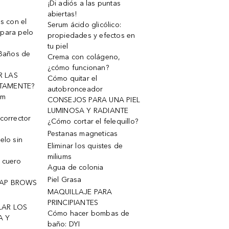
¡Di adiós a las puntas
abiertas!
os con el
Serum ácido glicólico:
 para pelo
propiedades y efectos en
tu piel
 Baños de
Crema con colágeno,
¿cómo funcionan?
R LAS
Cómo quitar el
TAMENTE?
autobronceador
um
CONSEJOS PARA UNA PIEL
LUMINOSA Y RADIANTE
corrector
¿Cómo cortar el felequillo?
Pestanas magneticas
elo sin
Eliminar los quistes de
miliums
 cuero
Agua de colonia
Piel Grasa
OAP BROWS
MAQUILLAJE PARA
PRINCIPIANTES
LAR LOS
Cómo hacer bombas de
A Y
baño: DYI