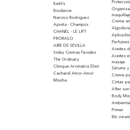
Protecció
Kiehl’s
Organiza
Biodance
maquillaj
Narciso Rodriguez
Crema an
Apivita - Champús
Algodone
CHANEL - LE LIFT
Aplicado
PRORASO
Perfumes
AIRE DE SEVILLA
Aceites 
Sisley Cremas Faciales
Aceites e
The Ordinary
masaje
Clinique Aromatics Elixir
Sérums y 
Cacharel Amor Amor
Crema pa
Missha
Cintas pa
After sun
Body Mis
Ambienta
Primer
Bb cream