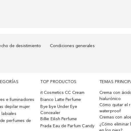
cho de desistimiento
Condiciones generales
TEGORÍAS
TOP PRODUCTOS
TEMAS PRINCIP
it Cosmetics CC Cream
Crema con ácid
hialurónico
es e Iluminadores
Bianco Latte Perfume
Cómo quitar el r
as depilar mujer
Bye bye Under Eye
waterproof
Concealer
 labiales
Cremas con alo
Billie Eilish Perfume
 de perfumes de
¿Cómo eliminar l
Prada Eau de Parfum Candy
en los pies?