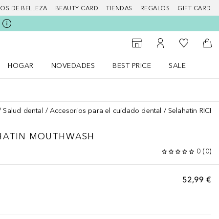
IOS DE BELLEZA
BEAUTY CARD
TIENDAS
REGALOS
GIFT CARD
Mi lista d
Al Storefinder
Mi cuenta
A l
HOGAR
NOVEDADES
BEST PRICE
SALE
Abrir menú Hogar
Abrir menú Novedades
Abrir menú Sal
Salud dental
Accesorios para el cuidado dental
Selahatin RI
AHATIN MOUTHWASH
0
(
0
)
52,99 €