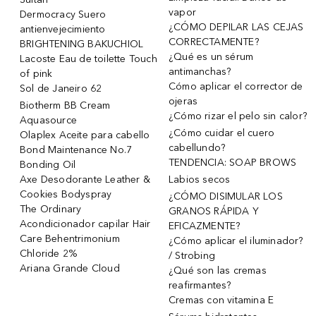
vapor
Dermocracy Suero
¿CÓMO DEPILAR LAS CEJAS
antienvejecimiento
CORRECTAMENTE?
BRIGHTENING BAKUCHIOL
¿Qué es un sérum
Lacoste Eau de toilette Touch
antimanchas?
of pink
Cómo aplicar el corrector de
Sol de Janeiro 62
ojeras
Biotherm BB Cream
¿Cómo rizar el pelo sin calor?
Aquasource
¿Cómo cuidar el cuero
Olaplex Aceite para cabello
cabellundo?
Bond Maintenance No.7
TENDENCIA: SOAP BROWS
Bonding Oil
Axe Desodorante Leather &
Labios secos
Cookies Bodyspray
¿CÓMO DISIMULAR LOS
The Ordinary
GRANOS RÁPIDA Y
Acondicionador capilar Hair
EFICAZMENTE?
Care Behentrimonium
¿Cómo aplicar el iluminador?
Chloride 2%
/ Strobing
Ariana Grande Cloud
¿Qué son las cremas
reafirmantes?
Cremas con vitamina E