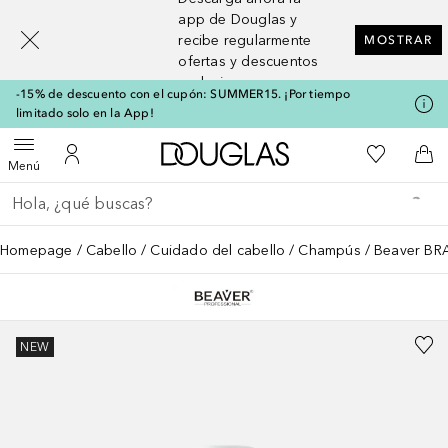
[navigation.slideout.screenreader]
app de Douglas y
recibe regularmente
MOSTRAR
ofertas y descuentos
exclusivos
-15% de descuento con el cupón: SUMMER15. ¡Por tiempo
limitado solo en la App!
A Douglas Home
Mi lista d
Abrir menú
Mi cuenta
A l
Menú
Regresar
Ejecutar búsqueda
Homepage
Cabello
Cuidado del cabello
Champús
Beaver BRA
NEW