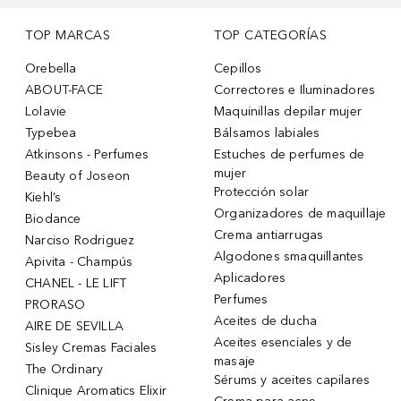
TOP MARCAS
TOP CATEGORÍAS
Orebella
Cepillos
ABOUT-FACE
Correctores e Iluminadores
Lolavie
Maquinillas depilar mujer
Typebea
Bálsamos labiales
Atkinsons - Perfumes
Estuches de perfumes de
mujer
Beauty of Joseon
Protección solar
Kiehl’s
Organizadores de maquillaje
Biodance
Crema antiarrugas
Narciso Rodriguez
Algodones smaquillantes
Apivita - Champús
Aplicadores
CHANEL - LE LIFT
Perfumes
PRORASO
Aceites de ducha
AIRE DE SEVILLA
Aceites esenciales y de
Sisley Cremas Faciales
masaje
The Ordinary
Sérums y aceites capilares
Clinique Aromatics Elixir