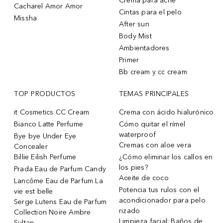
Crema para acne
Cacharel Amor Amor
Cintas para el pelo
Missha
After sun
Body Mist
Ambientadores
Primer
Bb cream y cc cream
TOP PRODUCTOS
TEMAS PRINCIPALES
it Cosmetics CC Cream
Crema con ácido hialurónico
Bianco Latte Perfume
Cómo quitar el rímel
waterproof
Bye bye Under Eye
Cremas con aloe vera
Concealer
Billie Eilish Perfume
¿Cómo eliminar los callos en
los pies?
Prada Eau de Parfum Candy
Aceite de coco
Lancôme Eau de Parfum La
Potencia tus rulos con el
vie est belle
acondicionador para pelo
Serge Lutens Eau de Parfum
rizado
Collection Noire Ambre
Limpieza facial: Baños de
Sultan