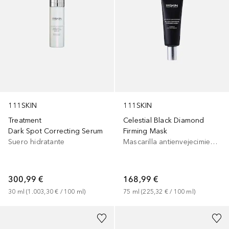
111SKIN
111SKIN
Treatment
Celestial Black Diamond
Dark Spot Correcting Serum
Firming Mask
Suero hidratante
Mascarilla antienvejecimiento
300,99 €
168,99 €
30
ml
 (
1.003,30 €
 / 
100
ml
)
75
ml
 (
225,32 €
 / 
100
ml
)