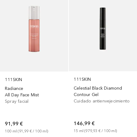
111SKIN
111SKIN
Celestial Black Diamond
Radiance
Contour Gel
All Day Face Mist
Cuidado antienvejecimiento
Spray facial
146,99 €
91,99 €
15
ml
 (
979,93 €
 / 
100
ml
)
100
ml
 (
91,99 €
 / 
100
ml
)