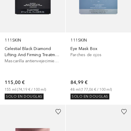
111SKIN
111SKIN
Celestial Black Diamond
Eye Mask Box
Lifting And Firming Treatment Mask
Parches de ojos
Mascarilla antienvejecimiento
115,00 €
84,99 €
155
ml
 (
74,19 €
 / 
100
ml
)
48
ml
 (
177,06 €
 / 
100
ml
)
SOLO EN DOUGLAS
SOLO EN DOUGLAS