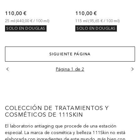
110,00 €
110,00 €
25
ml
 (
440,00 €
 / 
100
ml
)
115
ml
 (
95,65 €
 / 
100
ml
)
SOLO EN DOUGLAS
SOLO EN DOUGLAS
SIGUIENTE PÁGINA
Página 1 de 2
COLECCIÓN DE TRATAMIENTOS Y
COSMÉTICOS DE 111SKIN
El laboratorio antiaging que procede de una estación
especial. La marca de cosmética y belleza 111Skin no está
elaborada con ingredientes de este mundo, más bien con