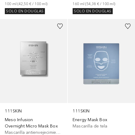
100
ml
 (
42,50 €
 / 
100
ml
)
160
ml
 (
54,38 €
 / 
100
ml
)
SOLO EN DOUGLAS
SOLO EN DOUGLAS
111SKIN
111SKIN
Meso Infusion
Energy Mask Box
Overnight Micro Mask Box
Mascarilla de tela
Mascarilla antienvejecimiento