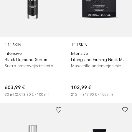
111SKIN
111SKIN
Intensive
Intensive
Black Diamond Serum
Lifting and Firming Neck Mask Box
Suero antienvejecimiento
Mascarilla antienvejecimiento
603,99 €
102,99 €
30
ml
 (
2.013,30 €
 / 
100
ml
)
215
ml
 (
47,90 €
 / 
100
ml
)