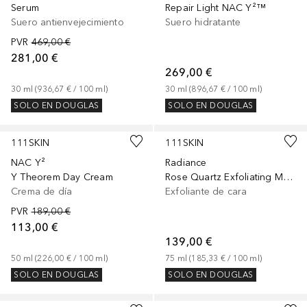
Serum
Repair Light NAC Y²™
Suero antienvejecimiento
Suero hidratante
PVR
469,00 €
281,00 €
269,00 €
30
ml
 (
936,67 €
 / 
100
ml
)
30
ml
 (
896,67 €
 / 
100
ml
)
SOLO EN DOUGLAS
SOLO EN DOUGLAS
111SKIN
111SKIN
NAC Y²
Radiance
Y Theorem Day Cream
Rose Quartz Exfoliating Mask
Crema de día
Exfoliante de cara
PVR
189,00 €
113,00 €
139,00 €
50
ml
 (
226,00 €
 / 
100
ml
)
75
ml
 (
185,33 €
 / 
100
ml
)
SOLO EN DOUGLAS
SOLO EN DOUGLAS