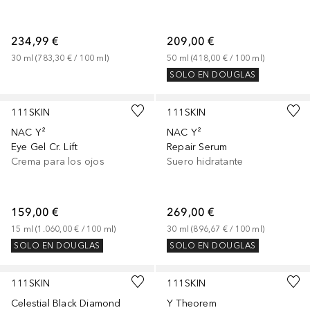
234,99 €
209,00 €
30
ml
 (
783,30 €
 / 
100
ml
)
50
ml
 (
418,00 €
 / 
100
ml
)
SOLO EN DOUGLAS
111SKIN
111SKIN
NAC Y²
NAC Y²
Eye Gel Cr. Lift
Repair Serum
Crema para los ojos
Suero hidratante
159,00 €
269,00 €
15
ml
 (
1.060,00 €
 / 
100
ml
)
30
ml
 (
896,67 €
 / 
100
ml
)
SOLO EN DOUGLAS
SOLO EN DOUGLAS
111SKIN
111SKIN
Celestial Black Diamond
Y Theorem