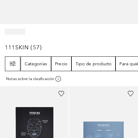
111SKIN
57
RESULTADOS
111SKIN
(
57
)
Filtro
Categorías
Precio
Tipo de producto
Para qui
Notas sobre la clasificación