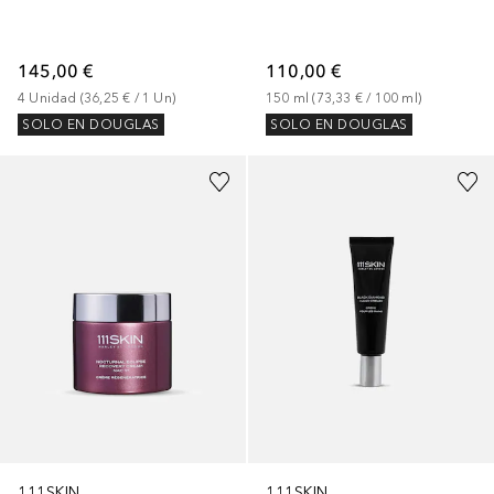
145,00 €
110,00 €
4
Unidad
 (
36,25 €
 / 
1
Un
)
150
ml
 (
73,33 €
 / 
100
ml
)
SOLO EN DOUGLAS
SOLO EN DOUGLAS
111SKIN
111SKIN