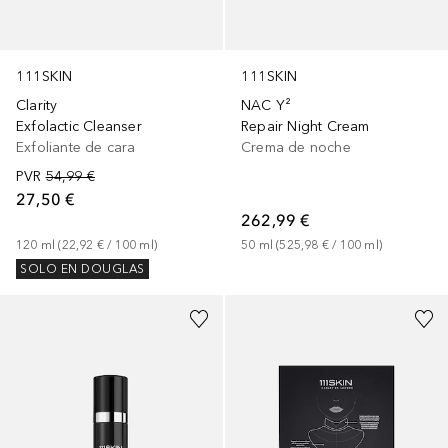
111SKIN
111SKIN
Clarity
NAC Y²
Exfolactic Cleanser
Repair Night Cream
Exfoliante de cara
Crema de noche
PVR
54,99 €
27,50 €
262,99 €
120
ml
 (
22,92 €
 / 
100
ml
)
50
ml
 (
525,98 €
 / 
100
ml
)
SOLO EN DOUGLAS