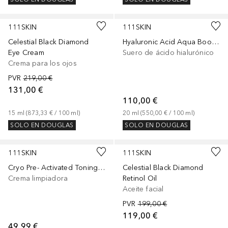
111SKIN
111SKIN
Celestial Black Diamond
Hyaluronic Acid Aqua Booster
Eye Cream
Suero de ácido hialurónico
Crema para los ojos
PVR
219,00 €
131,00 €
110,00 €
15
ml
 (
873,33 €
 / 
100
ml
)
20
ml
 (
550,00 €
 / 
100
ml
)
SOLO EN DOUGLAS
SOLO EN DOUGLAS
111SKIN
111SKIN
Cryo Pre- Activated Toning Cleanser
Celestial Black Diamond
Crema limpiadora
Retinol Oil
Aceite facial
PVR
199,00 €
119,00 €
49,99 €