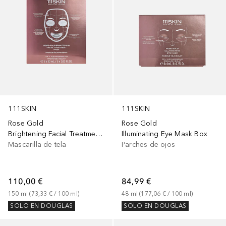
111SKIN
111SKIN
Rose Gold
Rose Gold
Brightening Facial Treatment Mask Box
Illuminating Eye Mask Box
Mascarilla de tela
Parches de ojos
110,00 €
84,99 €
150
ml
 (
73,33 €
 / 
100
ml
)
48
ml
 (
177,06 €
 / 
100
ml
)
SOLO EN DOUGLAS
SOLO EN DOUGLAS