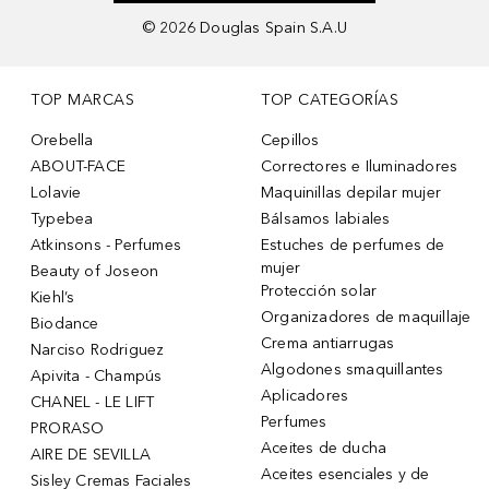
©
2026
Douglas Spain S.A.U
TOP MARCAS
TOP CATEGORÍAS
Orebella
Cepillos
ABOUT-FACE
Correctores e Iluminadores
Lolavie
Maquinillas depilar mujer
Typebea
Bálsamos labiales
Atkinsons - Perfumes
Estuches de perfumes de
mujer
Beauty of Joseon
Protección solar
Kiehl’s
Organizadores de maquillaje
Biodance
Crema antiarrugas
Narciso Rodriguez
Algodones smaquillantes
Apivita - Champús
Aplicadores
CHANEL - LE LIFT
Perfumes
PRORASO
Aceites de ducha
AIRE DE SEVILLA
Aceites esenciales y de
Sisley Cremas Faciales