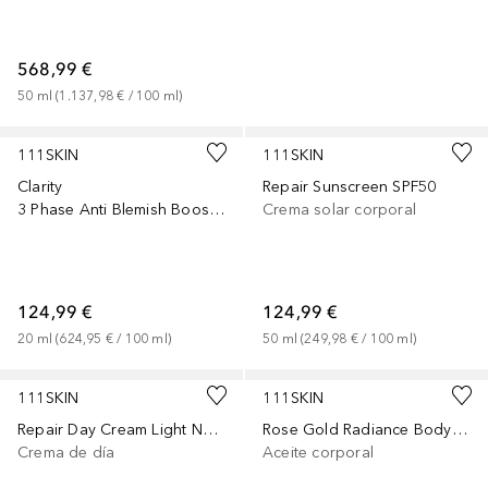
568,99 €
50
ml
 (
1.137,98 €
 / 
100
ml
)
111SKIN
111SKIN
Clarity
Repair Sunscreen SPF50
3 Phase Anti Blemish Booster
Crema solar corporal
124,99 €
124,99 €
20
ml
 (
624,95 €
 / 
100
ml
)
50
ml
 (
249,98 €
 / 
100
ml
)
111SKIN
111SKIN
Repair Day Cream Light NAC Y2
Rose Gold Radiance Body Oil
Crema de día
Aceite corporal