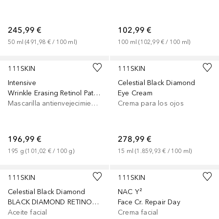
245,99 €
102,99 €
50
ml
 (
491,98 €
 / 
100
ml
)
100
ml
 (
102,99 €
 / 
100
ml
)
111SKIN
111SKIN
Intensive
Celestial Black Diamond
Wrinkle Erasing Retinol Patches
Eye Cream
Mascarilla antienvejecimiento
Crema para los ojos
196,99 €
278,99 €
195
g
 (
101,02 €
 / 
100
g
)
15
ml
 (
1.859,93 €
 / 
100
ml
)
111SKIN
111SKIN
Celestial Black Diamond
NAC Y²
BLACK DIAMOND RETINOL OIL
Face Cr. Repair Day
Aceite facial
Crema facial