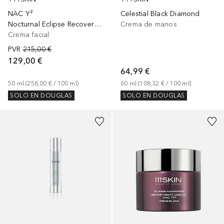
NAC Y²
Celestial Black Diamond
Nocturnal Eclipse Recovery Cream
Crema de manos
Crema facial
PVR
215,00 €
129,00 €
64,99 €
50
ml
 (
258,00 €
 / 
100
ml
)
60
ml
 (
108,32 €
 / 
100
ml
)
SOLO EN DOUGLAS
SOLO EN DOUGLAS