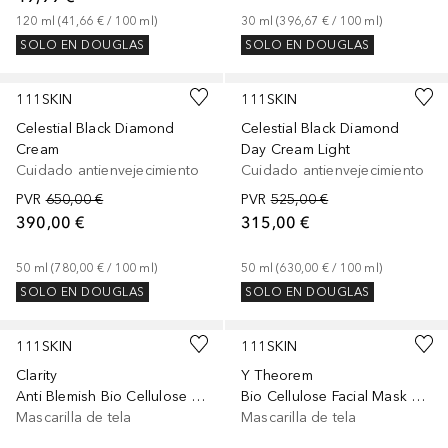
120
ml
 (
41,66 €
 / 
100
ml
)
30
ml
 (
396,67 €
 / 
100
ml
)
SOLO EN DOUGLAS
SOLO EN DOUGLAS
111SKIN
111SKIN
Celestial Black Diamond
Celestial Black Diamond
Cream
Day Cream Light
Cuidado antienvejecimiento
Cuidado antienvejecimiento
PVR
650,00 €
PVR
525,00 €
390,00 €
315,00 €
50
ml
 (
780,00 €
 / 
100
ml
)
50
ml
 (
630,00 €
 / 
100
ml
)
SOLO EN DOUGLAS
SOLO EN DOUGLAS
111SKIN
111SKIN
Clarity
Y Theorem
Anti Blemish Bio Cellulose Facial Mask Box
Bio Cellulose Facial Mask Box
Mascarilla de tela
Mascarilla de tela