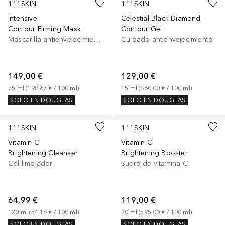
111SKIN
111SKIN
Intensive
Celestial Black Diamond
Contour Firming Mask
Contour Gel
Mascarilla antienvejecimiento
Cuidado antienvejecimiento
149,00 €
129,00 €
75
ml
 (
198,67 €
 / 
100
ml
)
15
ml
 (
860,00 €
 / 
100
ml
)
SOLO EN DOUGLAS
SOLO EN DOUGLAS
111SKIN
111SKIN
Vitamin C
Vitamin C
Brightening Cleanser
Brightening Booster
Gel limpiador
Suero de vitamina C
64,99 €
119,00 €
120
ml
 (
54,16 €
 / 
100
ml
)
20
ml
 (
595,00 €
 / 
100
ml
)
SOLO EN DOUGLAS
SOLO EN DOUGLAS