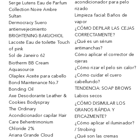
acondicionador para pelo
Serge Lutens Eau de Parfum
rizado
Collection Noire Ambre
Limpieza facial: Baños de
Sultan
vapor
Dermocracy Suero
¿CÓMO DEPILAR LAS CEJAS
antienvejecimiento
CORRECTAMENTE?
BRIGHTENING BAKUCHIOL
¿Qué es un sérum
Lacoste Eau de toilette Touch
antimanchas?
of pink
Cómo aplicar el corrector de
Sol de Janeiro 62
ojeras
Biotherm BB Cream
¿Cómo rizar el pelo sin calor?
Aquasource
¿Cómo cuidar el cuero
Olaplex Aceite para cabello
cabellundo?
Bond Maintenance No.7
TENDENCIA: SOAP BROWS
Bonding Oil
Axe Desodorante Leather &
Labios secos
Cookies Bodyspray
¿CÓMO DISIMULAR LOS
The Ordinary
GRANOS RÁPIDA Y
Acondicionador capilar Hair
EFICAZMENTE?
Care Behentrimonium
¿Cómo aplicar el iluminador?
Chloride 2%
/ Strobing
Ariana Grande Cloud
¿Qué son las cremas