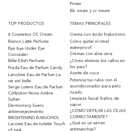
Primer
Bb cream y cc cream
TOP PRODUCTOS
TEMAS PRINCIPALES
it Cosmetics CC Cream
Crema con ácido hialurónico
Bianco Latte Perfume
Cómo quitar el rímel
waterproof
Bye bye Under Eye
Cremas con aloe vera
Concealer
Billie Eilish Perfume
¿Cómo eliminar los callos en
los pies?
Prada Eau de Parfum Candy
Aceite de coco
Lancôme Eau de Parfum La
Potencia tus rulos con el
vie est belle
acondicionador para pelo
Serge Lutens Eau de Parfum
rizado
Collection Noire Ambre
Limpieza facial: Baños de
Sultan
vapor
Dermocracy Suero
¿CÓMO DEPILAR LAS CEJAS
antienvejecimiento
CORRECTAMENTE?
BRIGHTENING BAKUCHIOL
¿Qué es un sérum
Lacoste Eau de toilette Touch
antimanchas?
of pink