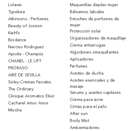
Lolavie
Maquinillas depilar mujer
Typebea
Bálsamos labiales
Atkinsons - Perfumes
Estuches de perfumes de
mujer
Beauty of Joseon
Protección solar
Kiehl’s
Organizadores de maquillaje
Biodance
Crema antiarrugas
Narciso Rodriguez
Algodones smaquillantes
Apivita - Champús
Aplicadores
CHANEL - LE LIFT
Perfumes
PRORASO
Aceites de ducha
AIRE DE SEVILLA
Aceites esenciales y de
Sisley Cremas Faciales
masaje
The Ordinary
Sérums y aceites capilares
Clinique Aromatics Elixir
Crema para acne
Cacharel Amor Amor
Cintas para el pelo
Missha
After sun
Body Mist
Ambientadores