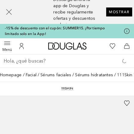
[navigation.slideout.screenreader]
app de Douglas y
recibe regularmente
MOSTRAR
ofertas y descuentos
exclusivos
-15% de descuento con el cupón: SUMMER15. ¡Por tiempo
limitado solo en la App!
A Douglas Home
Mi lista d
Abrir menú
Mi cuenta
A l
Menú
Regresar
Ejecutar búsqueda
Homepage
Facial
Sérums faciales
Sérums hidratantes
111Skin 