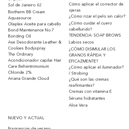
Cómo aplicar el corrector de
Sol de Janeiro 62
ojeras
Biotherm BB Cream
¿Cómo rizar el pelo sin calor?
Aquasource
¿Cómo cuidar el cuero
Olaplex Aceite para cabello
cabellundo?
Bond Maintenance No.7
TENDENCIA: SOAP BROWS
Bonding Oil
Axe Desodorante Leather &
Labios secos
Cookies Bodyspray
¿CÓMO DISIMULAR LOS
The Ordinary
GRANOS RÁPIDA Y
Acondicionador capilar Hair
EFICAZMENTE?
Care Behentrimonium
¿Cómo aplicar el iluminador?
Chloride 2%
/ Strobing
Ariana Grande Cloud
¿Qué son las cremas
reafirmantes?
Cremas con vitamina E
Sérums hidratantes
Aloe Vera
NUEVO Y ACTUAL
Fragrancias de verano