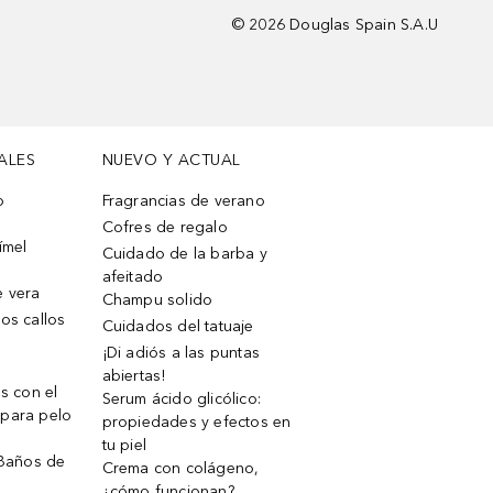
©
2026
Douglas Spain S.A.U
ALES
NUEVO Y ACTUAL
o
Fragrancias de verano
Cofres de regalo
ímel
Cuidado de la barba y
afeitado
e vera
Champu solido
os callos
Cuidados del tatuaje
¡Di adiós a las puntas
abiertas!
os con el
Serum ácido glicólico:
 para pelo
propiedades y efectos en
tu piel
 Baños de
Crema con colágeno,
¿cómo funcionan?