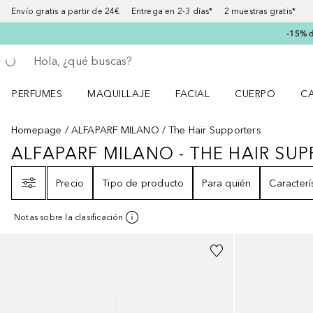
Envío gratis a partir de 24€ Entrega en 2-3 días* 2 muestras gratis*
-15% d
Regresar
Ejecutar búsqueda
PERFUMES
MAQUILLAJE
FACIAL
CUERPO
C
Abrir menú Perfumes
Abrir menú Maquillaje
Abrir menú Facial
Abrir menú Cuer
Ab
Homepage
ALFAPARF MILANO
The Hair Supporters
ALFAPARF MILANO - THE HAIR SU
ALFAPARF MILANO - THE HAIR S
Filtro
Precio
Tipo de producto
Para quién
Caracterí
Notas sobre la clasificación