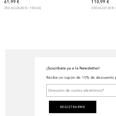
61,99 €
110,99 €
250
ml
 (
24,80 €
 / 
100
ml
)
300
ml
 (
37,00 €
 /
¡Suscríbete ya a la Newsletter!
Recibe un cupón de 10% de descuento p
Dirección de correo electrónico
*
REGISTRARME