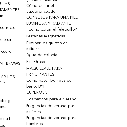
R LAS
Cómo quitar el
TAMENTE?
autobronceador
um
CONSEJOS PARA UNA PIEL
LUMINOSA Y RADIANTE
corrector
¿Cómo cortar el felequillo?
Pestanas magneticas
elo sin
Eliminar los quistes de
miliums
 cuero
Agua de colonia
Piel Grasa
OAP BROWS
MAQUILLAJE PARA
PRINCIPIANTES
LAR LOS
Cómo hacer bombas de
A Y
baño: DYI
CUPEROSIS
l
Cosméticos para el verano
robing
Fragancias de verano para
remas
mujeres
Fragancias de verano para
mina E
hombres
tes