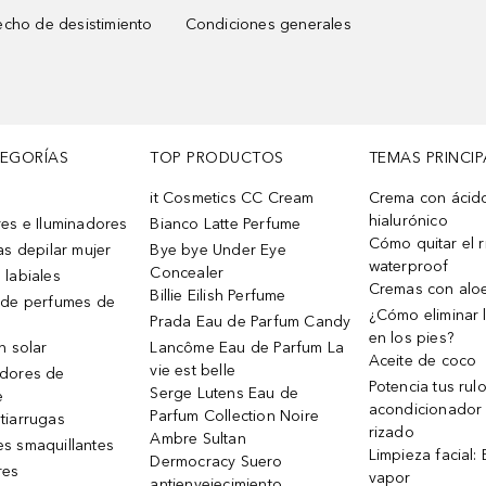
cho de desistimiento
Condiciones generales
TEGORÍAS
TOP PRODUCTOS
TEMAS PRINCIP
it Cosmetics CC Cream
Crema con ácid
hialurónico
es e Iluminadores
Bianco Latte Perfume
Cómo quitar el r
as depilar mujer
Bye bye Under Eye
waterproof
Concealer
 labiales
Cremas con alo
Billie Eilish Perfume
 de perfumes de
¿Cómo eliminar l
Prada Eau de Parfum Candy
en los pies?
n solar
Lancôme Eau de Parfum La
Aceite de coco
vie est belle
dores de
Potencia tus rul
Serge Lutens Eau de
e
acondicionador
Parfum Collection Noire
tiarrugas
rizado
Ambre Sultan
s smaquillantes
Limpieza facial:
Dermocracy Suero
res
vapor
antienvejecimiento