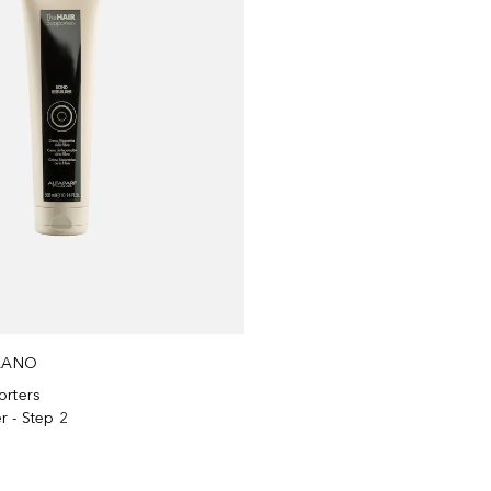
ILANO
orters
r - Step 2