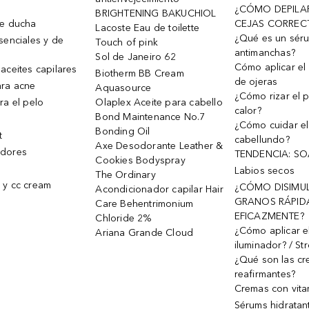
¿CÓMO DEPILA
BRIGHTENING BAKUCHIOL
de ducha
CEJAS CORREC
Lacoste Eau de toilette
¿Qué es un sér
senciales y de
Touch of pink
antimanchas?
Sol de Janeiro 62
Cómo aplicar el 
aceites capilares
Biotherm BB Cream
de ojeras
ra acne
Aquasource
¿Cómo rizar el p
ra el pelo
Olaplex Aceite para cabello
calor?
Bond Maintenance No.7
¿Cómo cuidar el
Bonding Oil
t
cabellundo?
Axe Desodorante Leather &
dores
TENDENCIA: S
Cookies Bodyspray
Labios secos
The Ordinary
 y cc cream
¿CÓMO DISIMU
Acondicionador capilar Hair
GRANOS RÁPID
Care Behentrimonium
EFICAZMENTE?
Chloride 2%
¿Cómo aplicar e
Ariana Grande Cloud
iluminador? / St
¿Qué son las c
reafirmantes?
Cremas con vita
Sérums hidratan