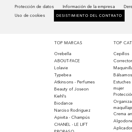
Protección de datos
Información de la empresa
Dere
Uso de cookies
DESISTIMIENTO DEL CONTRATO
TOP MARCAS
TOP CA
Orebella
Cepillos
ABOUT-FACE
Corrector
Lolavie
Maquinill
Typebea
Bálsamos
Atkinsons - Perfumes
Estuches
mujer
Beauty of Joseon
Protecció
Kiehl’s
Organiza
Biodance
maquillaj
Narciso Rodriguez
Crema an
Apivita - Champús
Algodone
CHANEL - LE LIFT
Aplicado
PRORASO