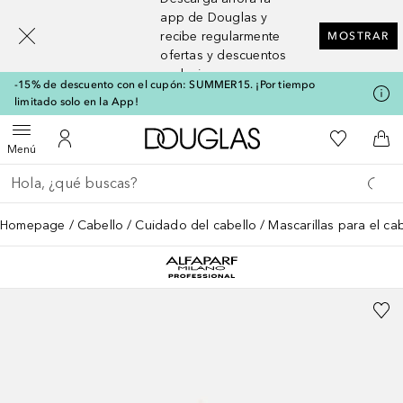
[navigation.slideout.screenreader]
app de Douglas y
recibe regularmente
MOSTRAR
ofertas y descuentos
exclusivos
-15% de descuento con el cupón: SUMMER15. ¡Por tiempo
limitado solo en la App!
A Douglas Home
Mi lista d
Abrir menú
Mi cuenta
A l
Menú
Regresar
Ejecutar búsqueda
Homepage
Cabello
Cuidado del cabello
Mascarillas para el ca