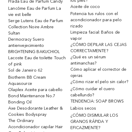
los pies?
Prada Eau de Parfum Candy
Aceite de coco
Lancôme Eau de Parfum La
Potencia tus rulos con el
vie est belle
acondicionador para pelo
Serge Lutens Eau de Parfum
rizado
Collection Noire Ambre
Limpieza facial: Baños de
Sultan
vapor
Dermocracy Suero
¿CÓMO DEPILAR LAS CEJAS
antienvejecimiento
CORRECTAMENTE?
BRIGHTENING BAKUCHIOL
¿Qué es un sérum
Lacoste Eau de toilette Touch
antimanchas?
of pink
Cómo aplicar el corrector de
Sol de Janeiro 62
ojeras
Biotherm BB Cream
¿Cómo rizar el pelo sin calor?
Aquasource
¿Cómo cuidar el cuero
Olaplex Aceite para cabello
cabellundo?
Bond Maintenance No.7
TENDENCIA: SOAP BROWS
Bonding Oil
Axe Desodorante Leather &
Labios secos
Cookies Bodyspray
¿CÓMO DISIMULAR LOS
The Ordinary
GRANOS RÁPIDA Y
Acondicionador capilar Hair
EFICAZMENTE?