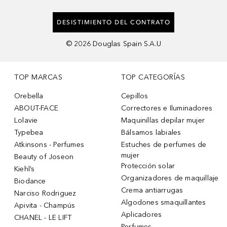
DESISTIMIENTO DEL CONTRATO
©
2026
Douglas Spain S.A.U
TOP MARCAS
TOP CATEGORÍAS
Orebella
Cepillos
ABOUT-FACE
Correctores e Iluminadores
Lolavie
Maquinillas depilar mujer
Typebea
Bálsamos labiales
Atkinsons - Perfumes
Estuches de perfumes de
mujer
Beauty of Joseon
Protección solar
Kiehl’s
Organizadores de maquillaje
Biodance
Crema antiarrugas
Narciso Rodriguez
Algodones smaquillantes
Apivita - Champús
Aplicadores
CHANEL - LE LIFT
Perfumes