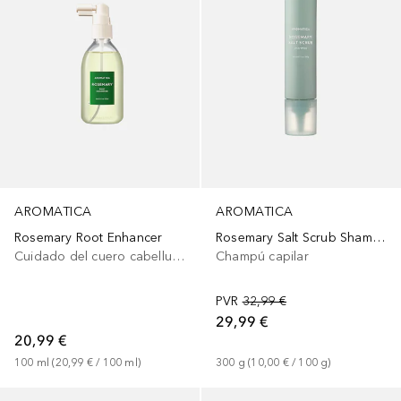
AROMATICA
AROMATICA
Rosemary Root Enhancer
Rosemary Salt Scrub Shampoo
Cuidado del cuero cabelludo
Champú capilar
PVR
32,99 €
29,99 €
20,99 €
100
ml
 (
20,99 €
 / 
100
ml
)
300
g
 (
10,00 €
 / 
100
g
)