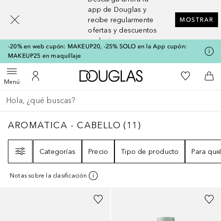
[navigation.slideout.screenreader]
app de Douglas y
recibe regularmente
MOSTRAR
ofertas y descuentos
exclusivos
-20% en web cupón: MAKEUP20, -25% SOLO en la App cupón:
MAKEUP25 en maquillaje
A Douglas Home
Mi lista d
Abrir menú
Mi cuenta
A l
Menú
Regresar
Ejecutar búsqueda
AROMATICA - CABELLO
11
RESULTADOS
AROMATICA - CABELLO
(
11
)
Filtro
Categorías
Precio
Tipo de producto
Para qui
Notas sobre la clasificación