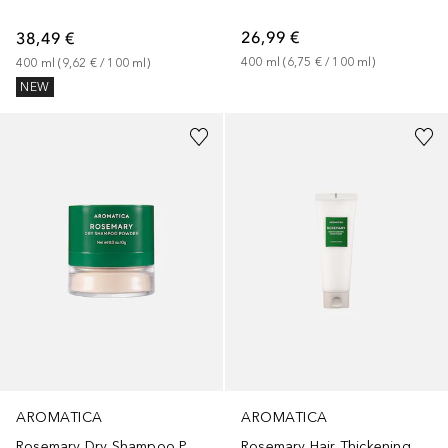
26,99 €
38,49 €
400
ml
 (
6,75 €
 / 
100
ml
)
400
ml
 (
9,62 €
 / 
100
ml
)
NEW
AROMATICA
AROMATICA
Rosemary Dry Shampoo Powder
Rosemary Hair Thickening Conditioner