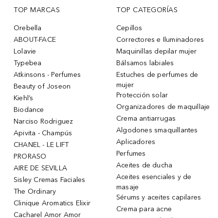
TOP MARCAS
TOP CATEGORÍAS
Orebella
Cepillos
ABOUT-FACE
Correctores e Iluminadores
Lolavie
Maquinillas depilar mujer
Typebea
Bálsamos labiales
Atkinsons - Perfumes
Estuches de perfumes de
mujer
Beauty of Joseon
Protección solar
Kiehl’s
Organizadores de maquillaje
Biodance
Crema antiarrugas
Narciso Rodriguez
Algodones smaquillantes
Apivita - Champús
Aplicadores
CHANEL - LE LIFT
Perfumes
PRORASO
Aceites de ducha
AIRE DE SEVILLA
Aceites esenciales y de
Sisley Cremas Faciales
masaje
The Ordinary
Sérums y aceites capilares
Clinique Aromatics Elixir
Crema para acne
Cacharel Amor Amor