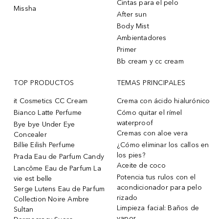
Cintas para el pelo
Missha
After sun
Body Mist
Ambientadores
Primer
Bb cream y cc cream
TOP PRODUCTOS
TEMAS PRINCIPALES
it Cosmetics CC Cream
Crema con ácido hialurónico
Bianco Latte Perfume
Cómo quitar el rímel
waterproof
Bye bye Under Eye
Cremas con aloe vera
Concealer
Billie Eilish Perfume
¿Cómo eliminar los callos en
los pies?
Prada Eau de Parfum Candy
Aceite de coco
Lancôme Eau de Parfum La
Potencia tus rulos con el
vie est belle
acondicionador para pelo
Serge Lutens Eau de Parfum
rizado
Collection Noire Ambre
Limpieza facial: Baños de
Sultan
vapor