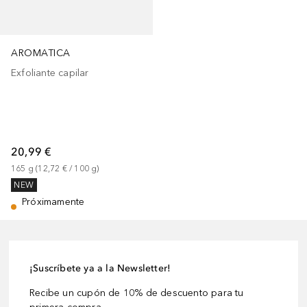
AROMATICA
Exfoliante capilar
20,99 €
165
g
 (
12,72 €
 / 
100
g
)
NEW
Próximamente
¡Suscríbete ya a la Newsletter!
Recibe un cupón de 10% de descuento para tu