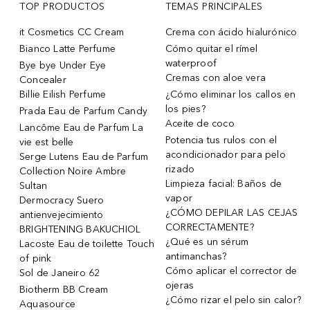
TOP PRODUCTOS
TEMAS PRINCIPALES
it Cosmetics CC Cream
Crema con ácido hialurónico
Bianco Latte Perfume
Cómo quitar el rímel
waterproof
Bye bye Under Eye
Cremas con aloe vera
Concealer
Billie Eilish Perfume
¿Cómo eliminar los callos en
los pies?
Prada Eau de Parfum Candy
Aceite de coco
Lancôme Eau de Parfum La
Potencia tus rulos con el
vie est belle
acondicionador para pelo
Serge Lutens Eau de Parfum
rizado
Collection Noire Ambre
Limpieza facial: Baños de
Sultan
vapor
Dermocracy Suero
¿CÓMO DEPILAR LAS CEJAS
antienvejecimiento
CORRECTAMENTE?
BRIGHTENING BAKUCHIOL
¿Qué es un sérum
Lacoste Eau de toilette Touch
antimanchas?
of pink
Cómo aplicar el corrector de
Sol de Janeiro 62
ojeras
Biotherm BB Cream
¿Cómo rizar el pelo sin calor?
Aquasource