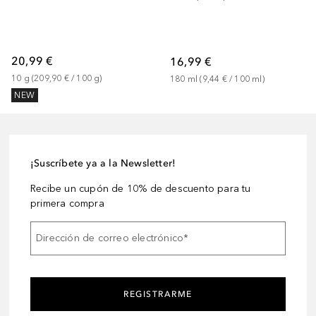
20,99 €
16,99 €
10
g
 (
209,90 €
 / 
100
g
)
180
ml
 (
9,44 €
 / 
100
ml
)
NEW
¡Suscríbete ya a la Newsletter!
Recibe un cupón de 10% de descuento para tu
primera compra
Dirección de correo electrónico
*
REGISTRARME