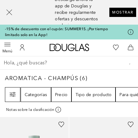
[navigation.slideout.screenreader]
app de Douglas y
recibe regularmente
MOSTRAR
ofertas y descuentos
exclusivos
-15% de descuento con el cupón: SUMMER15. ¡Por tiempo
limitado solo en la App!
A Douglas Home
Mi lista d
Abrir menú
Mi cuenta
A l
Menú
Regresar
Ejecutar búsqueda
AROMATICA - CHAMPÚS
6
RESULTADOS
AROMATICA - CHAMPÚS
(
6
)
Filtro
Categorías
Precio
Tipo de producto
Para qui
Notas sobre la clasificación