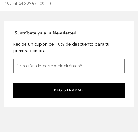
100
ml
 (
246,09 €
 / 
100
ml
)
¡Suscríbete ya a la Newsletter!
Recibe un cupón de 10% de descuento para tu
primera compra
Dirección de correo electrónico
*
REGISTRARME