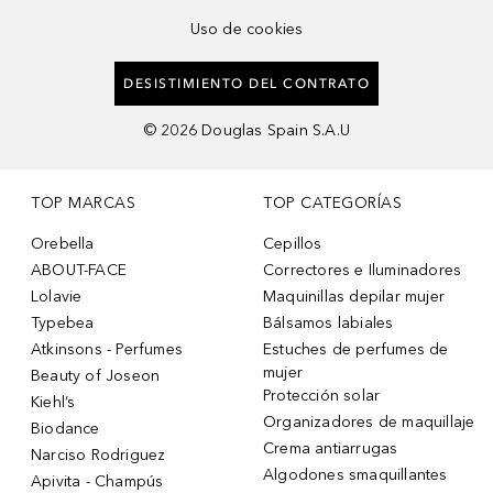
Uso de cookies
DESISTIMIENTO DEL CONTRATO
©
2026
Douglas Spain S.A.U
TOP MARCAS
TOP CATEGORÍAS
Orebella
Cepillos
ABOUT-FACE
Correctores e Iluminadores
Lolavie
Maquinillas depilar mujer
Typebea
Bálsamos labiales
Atkinsons - Perfumes
Estuches de perfumes de
mujer
Beauty of Joseon
Protección solar
Kiehl’s
Organizadores de maquillaje
Biodance
Crema antiarrugas
Narciso Rodriguez
Algodones smaquillantes
Apivita - Champús