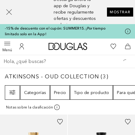
[navigation.slideout.screenreader]
app de Douglas y
recibe regularmente
MOSTRAR
ofertas y descuentos
exclusivos
-15% de descuento con el cupón: SUMMER15. ¡Por tiempo
limitado solo en la App!
A Douglas Home
Mi lista d
Abrir menú
Mi cuenta
A l
Menú
Regresar
Ejecutar búsqueda
ATKINSONS - OUD COLLECTION
3
RESULT
ATKINSONS - OUD COLLECTION
(
3
)
Filtro
Categorías
Precio
Tipo de producto
Para qui
Notas sobre la clasificación