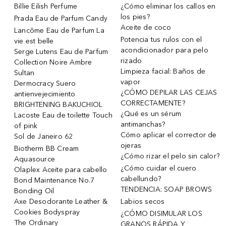
Billie Eilish Perfume
¿Cómo eliminar los callos en
los pies?
Prada Eau de Parfum Candy
Aceite de coco
Lancôme Eau de Parfum La
Potencia tus rulos con el
vie est belle
acondicionador para pelo
Serge Lutens Eau de Parfum
rizado
Collection Noire Ambre
Limpieza facial: Baños de
Sultan
vapor
Dermocracy Suero
¿CÓMO DEPILAR LAS CEJAS
antienvejecimiento
CORRECTAMENTE?
BRIGHTENING BAKUCHIOL
¿Qué es un sérum
Lacoste Eau de toilette Touch
antimanchas?
of pink
Cómo aplicar el corrector de
Sol de Janeiro 62
ojeras
Biotherm BB Cream
¿Cómo rizar el pelo sin calor?
Aquasource
¿Cómo cuidar el cuero
Olaplex Aceite para cabello
cabellundo?
Bond Maintenance No.7
TENDENCIA: SOAP BROWS
Bonding Oil
Axe Desodorante Leather &
Labios secos
Cookies Bodyspray
¿CÓMO DISIMULAR LOS
The Ordinary
GRANOS RÁPIDA Y