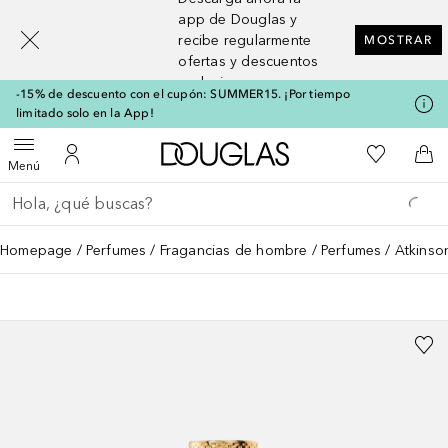
[navigation.slideout.screenreader]
app de Douglas y
recibe regularmente
MOSTRAR
ofertas y descuentos
exclusivos
-15% de descuento con el cupón: SUMMER15. ¡Por tiempo
limitado solo en la App!
A Douglas Home
Mi lista d
Abrir menú
Mi cuenta
A l
Menú
Regresar
Ejecutar búsqueda
Homepage
Perfumes
Fragancias de hombre
Perfumes
Atkinso