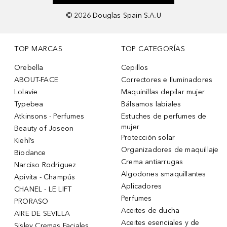
©
2026
Douglas Spain S.A.U
TOP MARCAS
TOP CATEGORÍAS
Orebella
Cepillos
ABOUT-FACE
Correctores e Iluminadores
Lolavie
Maquinillas depilar mujer
Typebea
Bálsamos labiales
Atkinsons - Perfumes
Estuches de perfumes de
mujer
Beauty of Joseon
Protección solar
Kiehl’s
Organizadores de maquillaje
Biodance
Crema antiarrugas
Narciso Rodriguez
Algodones smaquillantes
Apivita - Champús
Aplicadores
CHANEL - LE LIFT
Perfumes
PRORASO
Aceites de ducha
AIRE DE SEVILLA
Aceites esenciales y de
Sisley Cremas Faciales