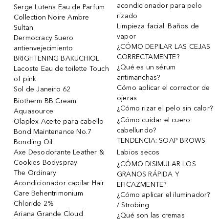
acondicionador para pelo
Serge Lutens Eau de Parfum
rizado
Collection Noire Ambre
Limpieza facial: Baños de
Sultan
vapor
Dermocracy Suero
¿CÓMO DEPILAR LAS CEJAS
antienvejecimiento
CORRECTAMENTE?
BRIGHTENING BAKUCHIOL
¿Qué es un sérum
Lacoste Eau de toilette Touch
antimanchas?
of pink
Cómo aplicar el corrector de
Sol de Janeiro 62
ojeras
Biotherm BB Cream
¿Cómo rizar el pelo sin calor?
Aquasource
¿Cómo cuidar el cuero
Olaplex Aceite para cabello
cabellundo?
Bond Maintenance No.7
TENDENCIA: SOAP BROWS
Bonding Oil
Axe Desodorante Leather &
Labios secos
Cookies Bodyspray
¿CÓMO DISIMULAR LOS
The Ordinary
GRANOS RÁPIDA Y
Acondicionador capilar Hair
EFICAZMENTE?
Care Behentrimonium
¿Cómo aplicar el iluminador?
Chloride 2%
/ Strobing
Ariana Grande Cloud
¿Qué son las cremas