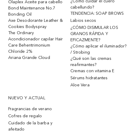
¿Cómo cuidar el cuero
Olaplex Aceite para cabello
cabellundo?
Bond Maintenance No.7
TENDENCIA: SOAP BROWS
Bonding Oil
Axe Desodorante Leather &
Labios secos
Cookies Bodyspray
¿CÓMO DISIMULAR LOS
The Ordinary
GRANOS RÁPIDA Y
Acondicionador capilar Hair
EFICAZMENTE?
Care Behentrimonium
¿Cómo aplicar el iluminador?
Chloride 2%
/ Strobing
Ariana Grande Cloud
¿Qué son las cremas
reafirmantes?
Cremas con vitamina E
Sérums hidratantes
Aloe Vera
NUEVO Y ACTUAL
Fragrancias de verano
Cofres de regalo
Cuidado de la barba y
afeitado