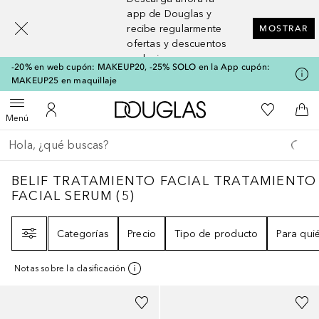
[navigation.slideout.screenreader]
app de Douglas y
recibe regularmente
MOSTRAR
ofertas y descuentos
exclusivos
-20% en web cupón: MAKEUP20, -25% SOLO en la App cupón:
MAKEUP25 en maquillaje
A Douglas Home
Mi lista d
Abrir menú
Mi cuenta
A l
Menú
Regresar
Ejecutar búsqueda
BELIF TRATAMIENTO FACIAL TRATAMIEN
BELIF TRATAMIENTO FACIAL TRATAMIENTO
FACIAL SERUM
(
5
)
Filtro
Categorías
Precio
Tipo de producto
Para qui
Notas sobre la clasificación