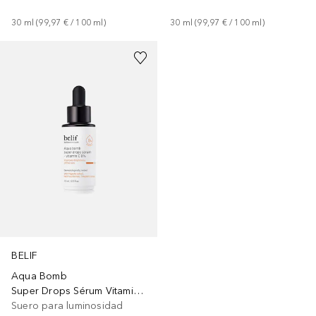
30
ml
 (
99,97 €
 / 
100
ml
)
30
ml
 (
99,97 €
 / 
100
ml
)
BELIF
Aqua Bomb
Super Drops Sérum Vitamin C 8%
Suero para luminosidad