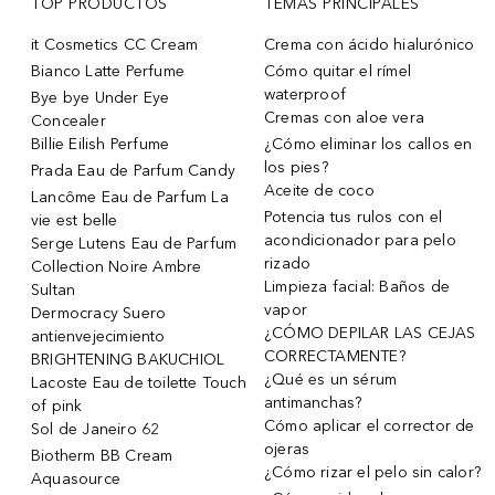
TOP PRODUCTOS
TEMAS PRINCIPALES
it Cosmetics CC Cream
Crema con ácido hialurónico
Bianco Latte Perfume
Cómo quitar el rímel
waterproof
Bye bye Under Eye
Cremas con aloe vera
Concealer
Billie Eilish Perfume
¿Cómo eliminar los callos en
los pies?
Prada Eau de Parfum Candy
Aceite de coco
Lancôme Eau de Parfum La
Potencia tus rulos con el
vie est belle
acondicionador para pelo
Serge Lutens Eau de Parfum
rizado
Collection Noire Ambre
Limpieza facial: Baños de
Sultan
vapor
Dermocracy Suero
¿CÓMO DEPILAR LAS CEJAS
antienvejecimiento
CORRECTAMENTE?
BRIGHTENING BAKUCHIOL
¿Qué es un sérum
Lacoste Eau de toilette Touch
antimanchas?
of pink
Cómo aplicar el corrector de
Sol de Janeiro 62
ojeras
Biotherm BB Cream
¿Cómo rizar el pelo sin calor?
Aquasource