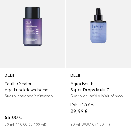
BELIF
BELIF
Youth Creator
Aqua Bomb
Age knockdown bomb
Super Drops Multi 7
Suero antienvejecimiento
Suero de ácido hialurónico
PVR
31,99 €
29,99 €
55,00 €
50
ml
 (
110,00 €
 / 
100
ml
)
30
ml
 (
99,97 €
 / 
100
ml
)