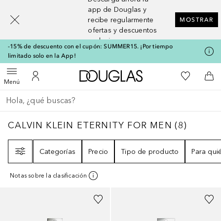
[navigation.slideout.screenreader]
app de Douglas y
recibe regularmente
MOSTRAR
ofertas y descuentos
exclusivos
-15% de descuento con el cupón: SUMMER15. ¡Por tiempo
limitado solo en la App!
A Douglas Home
Mi lista d
Abrir menú
Mi cuenta
A l
Menú
Regresar
Ejecutar búsqueda
CALVIN KLEIN ETERNITY FOR MEN
8
RESUL
CALVIN KLEIN ETERNITY FOR MEN
(
8
)
Filtro
Categorías
Precio
Tipo de producto
Para qui
Notas sobre la clasificación