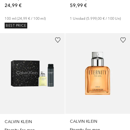
24,99 €
59,99 €
100
ml
 (
24,99 €
 / 
100
ml
)
1
Unidad
 (
5.999,00 €
 / 
100
Un
)
BEST PRICE
CALVIN KLEIN
CALVIN KLEIN
Eternity for men