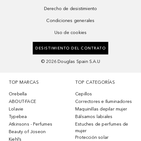
Derecho de desistimiento
Condiciones generales
Uso de cookies
DESISTIMIENTO DEL CONTRATO
©
2026
Douglas Spain S.A.U
TOP MARCAS
TOP CATEGORÍAS
Orebella
Cepillos
ABOUT-FACE
Correctores e Iluminadores
Lolavie
Maquinillas depilar mujer
Typebea
Bálsamos labiales
Atkinsons - Perfumes
Estuches de perfumes de
mujer
Beauty of Joseon
Protección solar
Kiehl’s