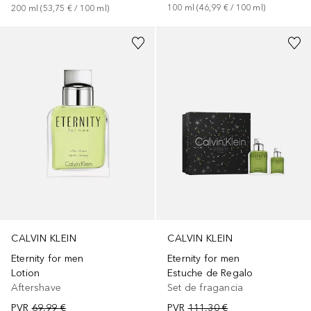
100
ml
 (
46,99 €
 / 
100
ml
)
200
ml
 (
53,75 €
 / 
100
ml
)
CALVIN KLEIN
CALVIN KLEIN
Eternity for men
Eternity for men
Lotion
Estuche de Regalo
Aftershave
Set de fragancia
PVR
69,99 €
PVR
111,30 €