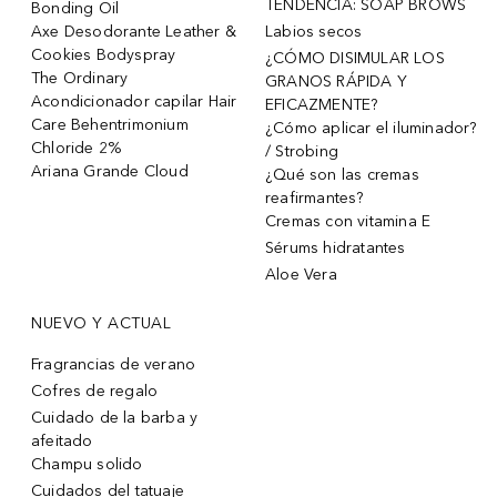
TENDENCIA: SOAP BROWS
Bonding Oil
Axe Desodorante Leather &
Labios secos
Cookies Bodyspray
¿CÓMO DISIMULAR LOS
The Ordinary
GRANOS RÁPIDA Y
Acondicionador capilar Hair
EFICAZMENTE?
Care Behentrimonium
¿Cómo aplicar el iluminador?
Chloride 2%
/ Strobing
Ariana Grande Cloud
¿Qué son las cremas
reafirmantes?
Cremas con vitamina E
Sérums hidratantes
Aloe Vera
NUEVO Y ACTUAL
Fragrancias de verano
Cofres de regalo
Cuidado de la barba y
afeitado
Champu solido
Cuidados del tatuaje