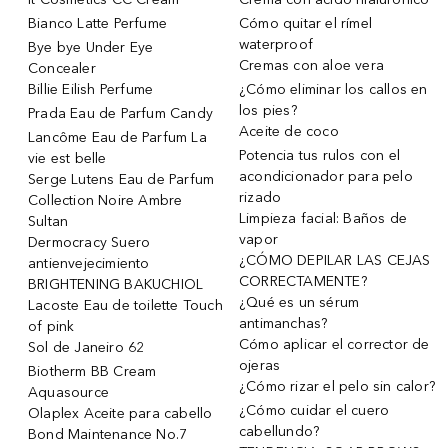
Bianco Latte Perfume
Cómo quitar el rímel
waterproof
Bye bye Under Eye
Cremas con aloe vera
Concealer
Billie Eilish Perfume
¿Cómo eliminar los callos en
los pies?
Prada Eau de Parfum Candy
Aceite de coco
Lancôme Eau de Parfum La
Potencia tus rulos con el
vie est belle
acondicionador para pelo
Serge Lutens Eau de Parfum
rizado
Collection Noire Ambre
Limpieza facial: Baños de
Sultan
vapor
Dermocracy Suero
¿CÓMO DEPILAR LAS CEJAS
antienvejecimiento
CORRECTAMENTE?
BRIGHTENING BAKUCHIOL
¿Qué es un sérum
Lacoste Eau de toilette Touch
antimanchas?
of pink
Cómo aplicar el corrector de
Sol de Janeiro 62
ojeras
Biotherm BB Cream
¿Cómo rizar el pelo sin calor?
Aquasource
¿Cómo cuidar el cuero
Olaplex Aceite para cabello
cabellundo?
Bond Maintenance No.7