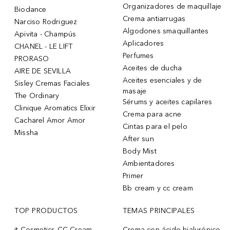
Organizadores de maquillaje
Biodance
Crema antiarrugas
Narciso Rodriguez
Algodones smaquillantes
Apivita - Champús
Aplicadores
CHANEL - LE LIFT
Perfumes
PRORASO
Aceites de ducha
AIRE DE SEVILLA
Aceites esenciales y de
Sisley Cremas Faciales
masaje
The Ordinary
Sérums y aceites capilares
Clinique Aromatics Elixir
Crema para acne
Cacharel Amor Amor
Cintas para el pelo
Missha
After sun
Body Mist
Ambientadores
Primer
Bb cream y cc cream
TOP PRODUCTOS
TEMAS PRINCIPALES
it Cosmetics CC Cream
Crema con ácido hialurónico