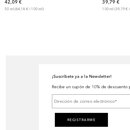
42,09 €
39,79 €
50
ml
 (
84,18 €
 / 
100
ml
)
100
ml
 (
39,79 €
 /
¡Suscríbete ya a la Newsletter!
Recibe un cupón de 10% de descuento p
Dirección de correo electrónico
*
REGISTRARME