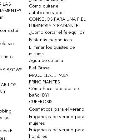
R LAS
Cómo quitar el
TAMENTE?
autobronceador
um
CONSEJOS PARA UNA PIEL
LUMINOSA Y RADIANTE
corrector
¿Cómo cortar el felequillo?
Pestanas magneticas
elo sin
Eliminar los quistes de
miliums
 cuero
Agua de colonia
Piel Grasa
OAP BROWS
MAQUILLAJE PARA
PRINCIPIANTES
LAR LOS
Cómo hacer bombas de
A Y
baño: DYI
CUPEROSIS
l
Cosméticos para el verano
robing
Fragancias de verano para
remas
mujeres
Fragancias de verano para
mina E
hombres
tes