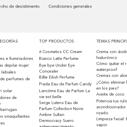
cho de desistimiento
Condiciones generales
TEGORÍAS
TOP PRODUCTOS
TEMAS PRINCIP
it Cosmetics CC Cream
Crema con ácid
hialurónico
es e Iluminadores
Bianco Latte Perfume
Cómo quitar el r
as depilar mujer
Bye bye Under Eye
waterproof
Concealer
 labiales
Cremas con alo
Billie Eilish Perfume
 de perfumes de
¿Cómo eliminar l
Prada Eau de Parfum Candy
en los pies?
n solar
Lancôme Eau de Parfum La
Aceite de coco
vie est belle
dores de
Potencia tus rul
Serge Lutens Eau de
e
acondicionador
Parfum Collection Noire
tiarrugas
rizado
Ambre Sultan
s smaquillantes
Limpieza facial:
Dermocracy Suero
res
vapor
antienvejecimiento