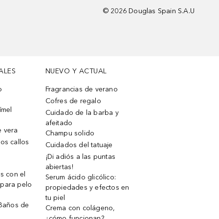
©
2026
Douglas Spain S.A.U
ALES
NUEVO Y ACTUAL
o
Fragrancias de verano
Cofres de regalo
ímel
Cuidado de la barba y
afeitado
e vera
Champu solido
os callos
Cuidados del tatuaje
¡Di adiós a las puntas
abiertas!
os con el
Serum ácido glicólico:
 para pelo
propiedades y efectos en
tu piel
 Baños de
Crema con colágeno,
¿cómo funcionan?