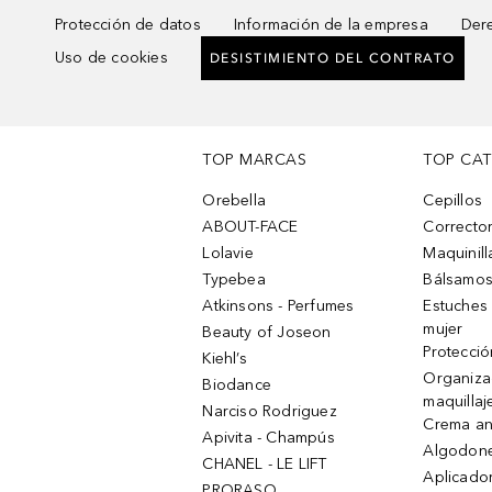
Protección de datos
Información de la empresa
Dere
Uso de cookies
DESISTIMIENTO DEL CONTRATO
TOP MARCAS
TOP CA
Orebella
Cepillos
ABOUT-FACE
Corrector
Lolavie
Maquinill
Typebea
Bálsamos
Atkinsons - Perfumes
Estuches
mujer
Beauty of Joseon
Protecció
Kiehl’s
Organiza
Biodance
maquillaj
Narciso Rodriguez
Crema an
Apivita - Champús
Algodone
CHANEL - LE LIFT
Aplicado
PRORASO