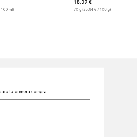
18,09 €
 
100
ml
)
70
g
 (
25,84 €
 / 
100
g
)
ara tu primera compra