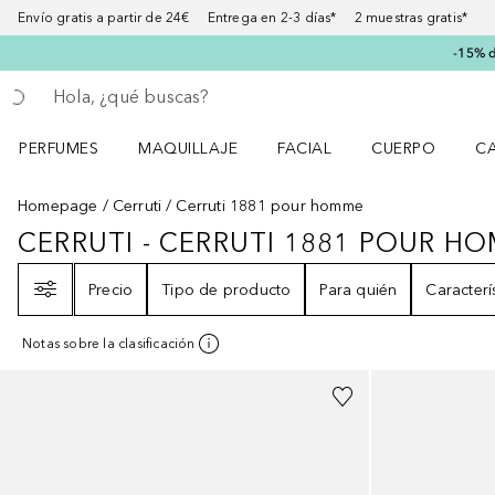
Envío gratis a partir de 24€ Entrega en 2-3 días* 2 muestras gratis*
-15% d
Regresar
Ejecutar búsqueda
PERFUMES
MAQUILLAJE
FACIAL
CUERPO
C
Abrir menú Perfumes
Abrir menú Maquillaje
Abrir menú Facial
Abrir menú Cuer
Ab
Homepage
Cerruti
Cerruti 1881 pour homme
CERRUTI - CERRUTI 1881 POUR H
CERRUTI - CERRUTI 1881 POUR
Filtro
Precio
Tipo de producto
Para quién
Caracterí
Notas sobre la clasificación