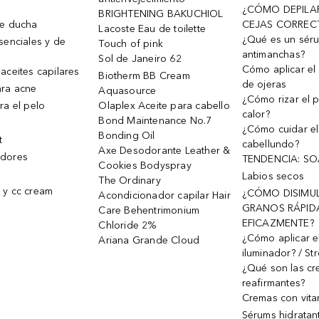
¿CÓMO DEPILA
BRIGHTENING BAKUCHIOL
de ducha
CEJAS CORREC
Lacoste Eau de toilette
¿Qué es un sér
senciales y de
Touch of pink
antimanchas?
Sol de Janeiro 62
Cómo aplicar el 
aceites capilares
Biotherm BB Cream
de ojeras
ra acne
Aquasource
¿Cómo rizar el p
ra el pelo
Olaplex Aceite para cabello
calor?
Bond Maintenance No.7
¿Cómo cuidar el
Bonding Oil
t
cabellundo?
Axe Desodorante Leather &
dores
TENDENCIA: S
Cookies Bodyspray
Labios secos
The Ordinary
 y cc cream
¿CÓMO DISIMU
Acondicionador capilar Hair
GRANOS RÁPID
Care Behentrimonium
EFICAZMENTE?
Chloride 2%
¿Cómo aplicar e
Ariana Grande Cloud
iluminador? / St
¿Qué son las c
reafirmantes?
Cremas con vita
Sérums hidratan