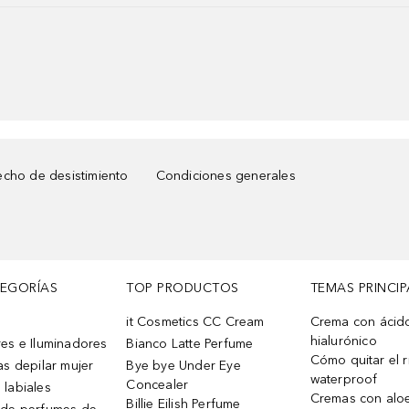
cho de desistimiento
Condiciones generales
TEGORÍAS
TOP PRODUCTOS
TEMAS PRINCIP
it Cosmetics CC Cream
Crema con ácid
hialurónico
es e Iluminadores
Bianco Latte Perfume
Cómo quitar el r
as depilar mujer
Bye bye Under Eye
waterproof
Concealer
 labiales
Cremas con alo
Billie Eilish Perfume