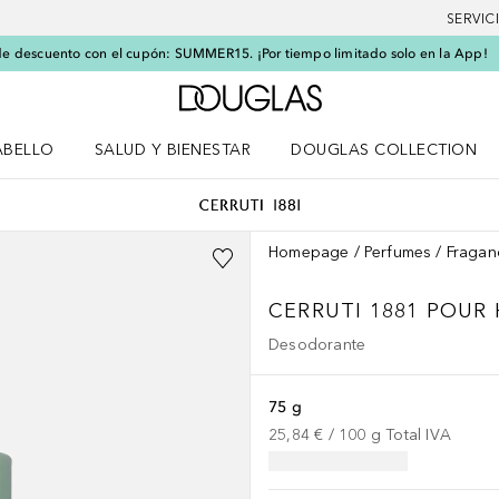
SERVIC
e descuento con el cupón: SUMMER15. ¡Por tiempo limitado solo en la App!
A Douglas Home
ABELLO
SALUD Y BIENESTAR
DOUGLAS COLLECTION
po
rir menú Cabello
Abrir menú Salud y bienestar
Homepage
Perfumes
Fragan
CERRUTI 1881 POUR
Desodorante
75 g
25,84 €
 / 
100
g
Total IVA