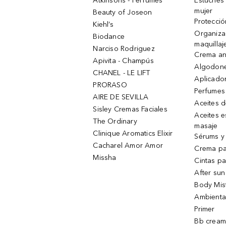
Atkinsons - Perfumes
Estuches
mujer
Beauty of Joseon
Protecció
Kiehl’s
Organiza
Biodance
maquillaj
Narciso Rodriguez
Crema an
Apivita - Champús
Algodone
CHANEL - LE LIFT
Aplicado
PRORASO
Perfumes
AIRE DE SEVILLA
Aceites 
Sisley Cremas Faciales
Aceites e
The Ordinary
masaje
Clinique Aromatics Elixir
Sérums y 
Cacharel Amor Amor
Crema pa
Missha
Cintas pa
After sun
Body Mis
Ambienta
Primer
Bb cream