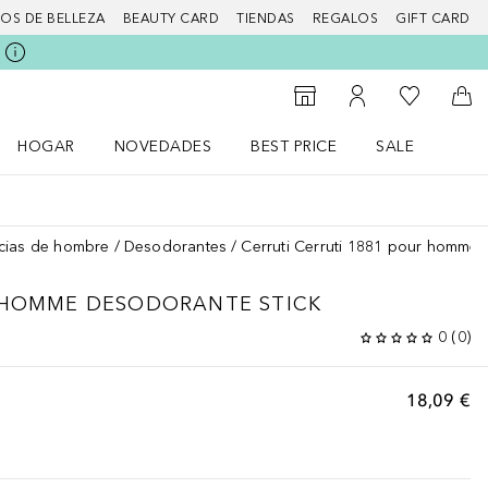
IOS DE BELLEZA
BEAUTY CARD
TIENDAS
REGALOS
GIFT CARD
Mi lista d
Al Storefinder
Mi cuenta
A l
HOGAR
NOVEDADES
BEST PRICE
SALE
Abrir menú Hogar
Abrir menú Novedades
Abrir menú Sal
cias de hombre
Desodorantes
Cerruti Cerruti 1881 pour homme 
 HOMME
DESODORANTE STICK
0
(
0
)
18,09 €