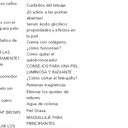
os callos
Cuidados del tatuaje
¡Di adiós a las puntas
abiertas!
os con el
Serum ácido glicólico:
 para pelo
propiedades y efectos en
tu piel
 Baños de
Crema con colágeno,
¿cómo funcionan?
R LAS
Cómo quitar el
TAMENTE?
autobronceador
um
CONSEJOS PARA UNA PIEL
LUMINOSA Y RADIANTE
corrector
¿Cómo cortar el felequillo?
Pestanas magneticas
elo sin
Eliminar los quistes de
miliums
 cuero
Agua de colonia
Piel Grasa
OAP BROWS
MAQUILLAJE PARA
PRINCIPIANTES
LAR LOS