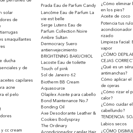
 de perfumes de
¿Cómo eliminar l
Prada Eau de Parfum Candy
en los pies?
n solar
Lancôme Eau de Parfum La
Aceite de coco
vie est belle
dores de
Potencia tus rul
Serge Lutens Eau de
e
acondicionador
Parfum Collection Noire
tiarrugas
rizado
Ambre Sultan
s smaquillantes
Limpieza facial:
Dermocracy Suero
res
vapor
antienvejecimiento
¿CÓMO DEPILA
BRIGHTENING BAKUCHIOL
de ducha
CEJAS CORREC
Lacoste Eau de toilette
¿Qué es un sér
senciales y de
Touch of pink
antimanchas?
Sol de Janeiro 62
Cómo aplicar el 
aceites capilares
Biotherm BB Cream
de ojeras
ra acne
Aquasource
¿Cómo rizar el p
ra el pelo
Olaplex Aceite para cabello
calor?
Bond Maintenance No.7
¿Cómo cuidar el
Bonding Oil
t
cabellundo?
Axe Desodorante Leather &
dores
TENDENCIA: S
Cookies Bodyspray
Labios secos
The Ordinary
 y cc cream
¿CÓMO DISIMU
Acondicionador capilar Hair