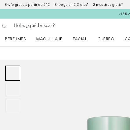
Envío gratis a partir de 24€ Entrega en 2-3 días* 2 muestras gratis*
-15% d
Regresar
Ejecutar búsqueda
PERFUMES
MAQUILLAJE
FACIAL
CUERPO
C
Abrir menú Perfumes
Abrir menú Maquillaje
Abrir menú Facial
Abrir menú Cuer
Ab