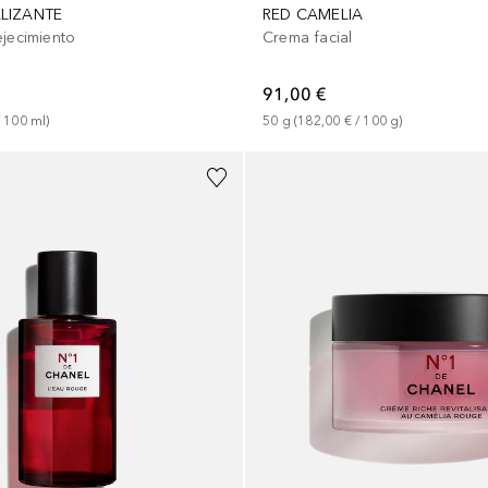
ALIZANTE
RED CAMELIA
ejecimiento
Crema facial
91,00 €
 
100
ml
)
50
g
 (
182,00 €
 / 
100
g
)