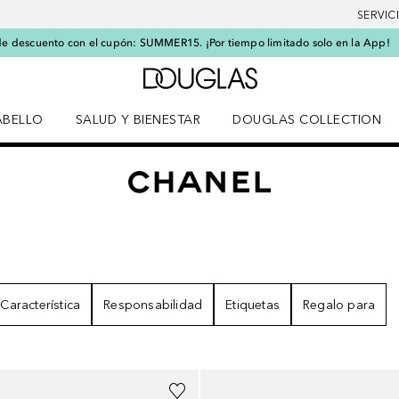
SERVIC
e descuento con el cupón: SUMMER15. ¡Por tiempo limitado solo en la App!
A Douglas Home
ABELLO
SALUD Y BIENESTAR
DOUGLAS COLLECTION
po
rir menú Cabello
Abrir menú Salud y bienestar
ULTADOS
Característica
Responsabilidad
Etiquetas
Regalo para