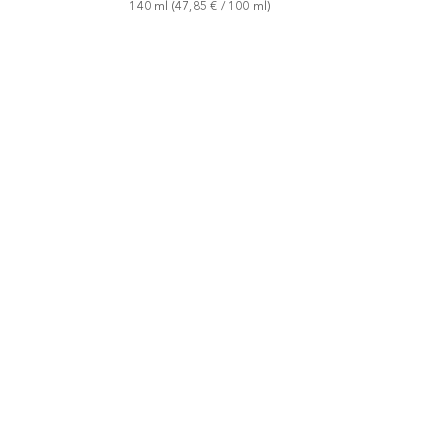
140
ml
 (
47,85 €
 / 
100
ml
)