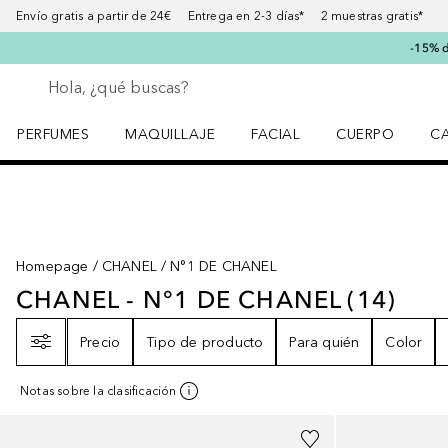
Envío gratis a partir de 24€ Entrega en 2-3 días* 2 muestras gratis*
-15% d
Regresar
Ejecutar búsqueda
PERFUMES
MAQUILLAJE
FACIAL
CUERPO
C
Abrir menú Perfumes
Abrir menú Maquillaje
Abrir menú Facial
Abrir menú Cuer
Ab
Homepage
CHANEL
N°1 DE CHANEL
CHANEL - N°1 DE CHANEL
(
14
)
CHANEL - N°1 DE CHANEL
14
RES
Filtro
Precio
Tipo de producto
Para quién
Color
Notas sobre la clasificación
+
3