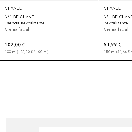
CHANEL
CHANEL
N°1 DE CHANEL
N°1 DE CHAN
Esencia Revitalizante
Revitalizante
Crema facial
Crema facial
102,00 €
51,99 €
100
ml
 (
102,00 €
 / 
100
ml
)
150
ml
 (
34,66 €
 /