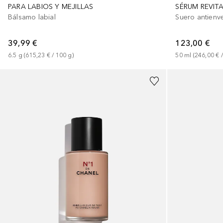
PARA LABIOS Y MEJILLAS
SÉRUM REVIT
Bálsamo labial
Suero antienv
39,99 €
123,00 €
6.5
g
 (
615,23 €
 / 
100
g
)
50
ml
 (
246,00 €
 /