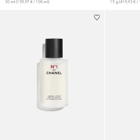
30
ml
 (
199,97 €
 / 
100
ml
)
15
g
 (
419,93 €
 / 