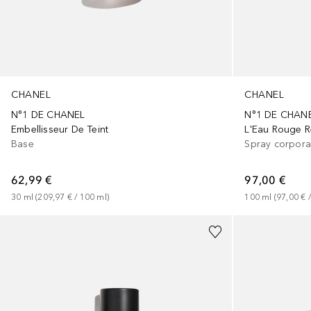
CHANEL
CHANEL
N°1 DE CHANEL
N°1 DE CHAN
Embellisseur De Teint
L'Eau Rouge Re
Base
Spray corpora
62,99 €
97,00 €
30
ml
 (
209,97 €
 / 
100
ml
)
100
ml
 (
97,00 €
 /
+
16