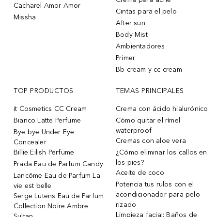
Cacharel Amor Amor
Cintas para el pelo
Missha
After sun
Body Mist
Ambientadores
Primer
Bb cream y cc cream
TOP PRODUCTOS
TEMAS PRINCIPALES
it Cosmetics CC Cream
Crema con ácido hialurónico
Bianco Latte Perfume
Cómo quitar el rímel
waterproof
Bye bye Under Eye
Cremas con aloe vera
Concealer
Billie Eilish Perfume
¿Cómo eliminar los callos en
los pies?
Prada Eau de Parfum Candy
Aceite de coco
Lancôme Eau de Parfum La
Potencia tus rulos con el
vie est belle
acondicionador para pelo
Serge Lutens Eau de Parfum
rizado
Collection Noire Ambre
Limpieza facial: Baños de
Sultan