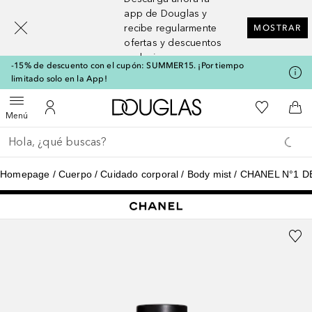
[navigation.slideout.screenreader]
app de Douglas y
recibe regularmente
MOSTRAR
ofertas y descuentos
exclusivos
-15% de descuento con el cupón: SUMMER15. ¡Por tiempo
limitado solo en la App!
A Douglas Home
Mi lista d
Abrir menú
Mi cuenta
A l
Menú
Regresar
Ejecutar búsqueda
Homepage
Cuerpo
Cuidado corporal
Body mist
CHANEL N°1 DE