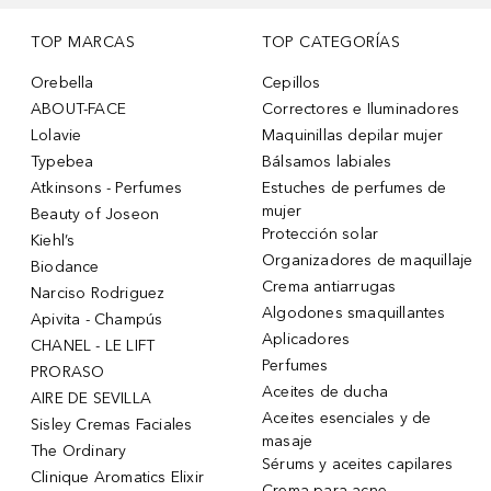
TOP MARCAS
TOP CATEGORÍAS
Orebella
Cepillos
ABOUT-FACE
Correctores e Iluminadores
Lolavie
Maquinillas depilar mujer
Typebea
Bálsamos labiales
Atkinsons - Perfumes
Estuches de perfumes de
mujer
Beauty of Joseon
Protección solar
Kiehl’s
Organizadores de maquillaje
Biodance
Crema antiarrugas
Narciso Rodriguez
Algodones smaquillantes
Apivita - Champús
Aplicadores
CHANEL - LE LIFT
Perfumes
PRORASO
Aceites de ducha
AIRE DE SEVILLA
Aceites esenciales y de
Sisley Cremas Faciales
masaje
The Ordinary
Sérums y aceites capilares
Clinique Aromatics Elixir
Crema para acne