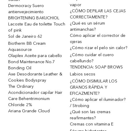
vapor
Dermocracy Suero
¿CÓMO DEPILAR LAS CEJAS
antienvejecimiento
CORRECTAMENTE?
BRIGHTENING BAKUCHIOL
¿Qué es un sérum
Lacoste Eau de toilette Touch
antimanchas?
of pink
Cómo aplicar el corrector de
Sol de Janeiro 62
ojeras
Biotherm BB Cream
¿Cómo rizar el pelo sin calor?
Aquasource
¿Cómo cuidar el cuero
Olaplex Aceite para cabello
cabellundo?
Bond Maintenance No.7
TENDENCIA: SOAP BROWS
Bonding Oil
Axe Desodorante Leather &
Labios secos
Cookies Bodyspray
¿CÓMO DISIMULAR LOS
The Ordinary
GRANOS RÁPIDA Y
Acondicionador capilar Hair
EFICAZMENTE?
Care Behentrimonium
¿Cómo aplicar el iluminador?
Chloride 2%
/ Strobing
Ariana Grande Cloud
¿Qué son las cremas
reafirmantes?
Cremas con vitamina E