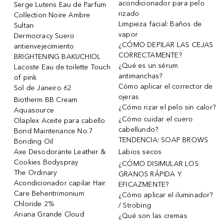
acondicionador para pelo
Serge Lutens Eau de Parfum
rizado
Collection Noire Ambre
Limpieza facial: Baños de
Sultan
vapor
Dermocracy Suero
¿CÓMO DEPILAR LAS CEJAS
antienvejecimiento
CORRECTAMENTE?
BRIGHTENING BAKUCHIOL
¿Qué es un sérum
Lacoste Eau de toilette Touch
antimanchas?
of pink
Cómo aplicar el corrector de
Sol de Janeiro 62
ojeras
Biotherm BB Cream
¿Cómo rizar el pelo sin calor?
Aquasource
¿Cómo cuidar el cuero
Olaplex Aceite para cabello
cabellundo?
Bond Maintenance No.7
TENDENCIA: SOAP BROWS
Bonding Oil
Axe Desodorante Leather &
Labios secos
Cookies Bodyspray
¿CÓMO DISIMULAR LOS
The Ordinary
GRANOS RÁPIDA Y
Acondicionador capilar Hair
EFICAZMENTE?
Care Behentrimonium
¿Cómo aplicar el iluminador?
Chloride 2%
/ Strobing
Ariana Grande Cloud
¿Qué son las cremas