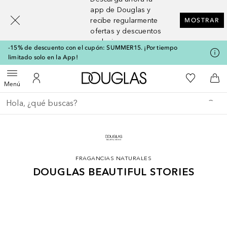
[navigation.slideout.screenreader]
app de Douglas y
recibe regularmente
MOSTRAR
ofertas y descuentos
exclusivos
-15% de descuento con el cupón: SUMMER15. ¡Por tiempo
limitado solo en la App!
A Douglas Home
Mi lista d
Abrir menú
Mi cuenta
A l
Menú
Regresar
Ejecutar búsqueda
FRAGANCIAS NATURALES
DOUGLAS BEAUTIFUL STORIES