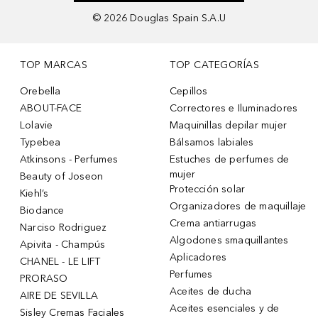
©
2026
Douglas Spain S.A.U
TOP MARCAS
TOP CATEGORÍAS
Orebella
Cepillos
ABOUT-FACE
Correctores e Iluminadores
Lolavie
Maquinillas depilar mujer
Typebea
Bálsamos labiales
Atkinsons - Perfumes
Estuches de perfumes de
mujer
Beauty of Joseon
Protección solar
Kiehl’s
Organizadores de maquillaje
Biodance
Crema antiarrugas
Narciso Rodriguez
Algodones smaquillantes
Apivita - Champús
Aplicadores
CHANEL - LE LIFT
Perfumes
PRORASO
Aceites de ducha
AIRE DE SEVILLA
Aceites esenciales y de
Sisley Cremas Faciales