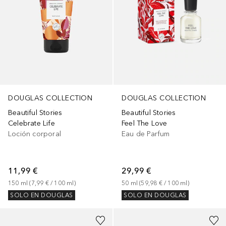
DOUGLAS COLLECTION
DOUGLAS COLLECTION
Beautiful Stories
Beautiful Stories
Celebrate Life
Feel The Love
Loción corporal
Eau de Parfum
11,99 €
29,99 €
150
ml
 (
7,99 €
 / 
100
ml
)
50
ml
 (
59,98 €
 / 
100
ml
)
SOLO EN DOUGLAS
SOLO EN DOUGLAS