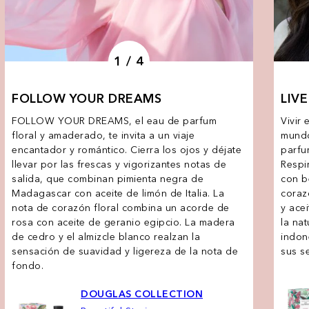
1 / 4
FOLLOW YOUR DREAMS
LIV
FOLLOW YOUR DREAMS, el eau de parfum
Vivir
floral y amaderado, te invita a un viaje
mundo
encantador y romántico. Cierra los ojos y déjate
parfu
llevar por las frescas y vigorizantes notas de
Respi
salida, que combinan pimienta negra de
con b
Madagascar con aceite de limón de Italia. La
coraz
nota de corazón floral combina un acorde de
y ace
rosa con aceite de geranio egipcio. La madera
la na
de cedro y el almizcle blanco realzan la
indon
sensación de suavidad y ligereza de la nota de
sus s
fondo.
DOUGLAS COLLECTION