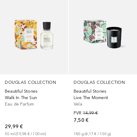
DOUGLAS COLLECTION
DOUGLAS COLLECTION
Beautiful Stories
Beautiful Stories
Walk In The Sun
Live The Moment
Eau de Parfum
Vela
PVR
14,99 €
7,50 €
29,99 €
50
ml
 (
59,98 €
 / 
100
ml
)
180
g
 (
4,17 €
 / 
100
g
)