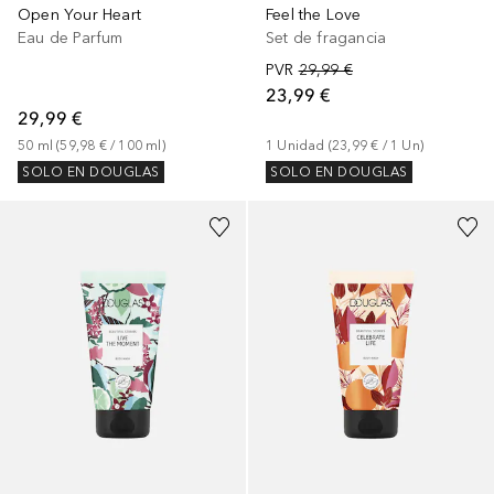
Open Your Heart
Feel the Love
Eau de Parfum
Set de fragancia
PVR
29,99 €
23,99 €
29,99 €
50
ml
 (
59,98 €
 / 
100
ml
)
1
Unidad
 (
23,99 €
 / 
1
Un
)
SOLO EN DOUGLAS
SOLO EN DOUGLAS