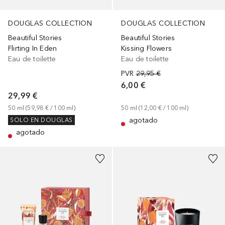
DOUGLAS COLLECTION
DOUGLAS COLLECTION
Beautiful Stories
Beautiful Stories
Flirting In Eden
Kissing Flowers
Eau de toilette
Eau de toilette
PVR
29,95 €
6,00 €
29,99 €
50
ml
 (
59,98 €
 / 
100
ml
)
50
ml
 (
12,00 €
 / 
100
ml
)
agotado
SOLO EN DOUGLAS
agotado