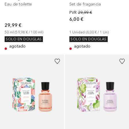
Eau de toilette
Set de fragancia
PVR
29,99 €
6,00 €
29,99 €
50
ml
 (
59,98 €
 / 
100
ml
)
1
Unidad
 (
6,00 €
 / 
1
Un
)
SOLO EN DOUGLAS
SOLO EN DOUGLAS
agotado
agotado