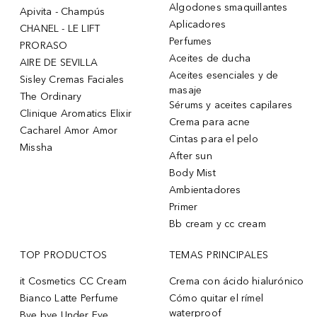
Algodones smaquillantes
Apivita - Champús
Aplicadores
CHANEL - LE LIFT
Perfumes
PRORASO
Aceites de ducha
AIRE DE SEVILLA
Aceites esenciales y de
Sisley Cremas Faciales
masaje
The Ordinary
Sérums y aceites capilares
Clinique Aromatics Elixir
Crema para acne
Cacharel Amor Amor
Cintas para el pelo
Missha
After sun
Body Mist
Ambientadores
Primer
Bb cream y cc cream
TOP PRODUCTOS
TEMAS PRINCIPALES
it Cosmetics CC Cream
Crema con ácido hialurónico
Bianco Latte Perfume
Cómo quitar el rímel
waterproof
Bye bye Under Eye