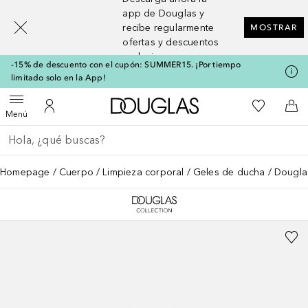
[navigation.slideout.screenreader]
app de Douglas y
recibe regularmente
MOSTRAR
ofertas y descuentos
exclusivos
-15% de descuento con el cupón: SUMMER15. ¡Por tiempo
limitado solo en la App!
A Douglas Home
Mi lista d
Abrir menú
Mi cuenta
A l
Menú
Regresar
Ejecutar búsqueda
Homepage
Cuerpo
Limpieza corporal
Geles de ducha
Douglas