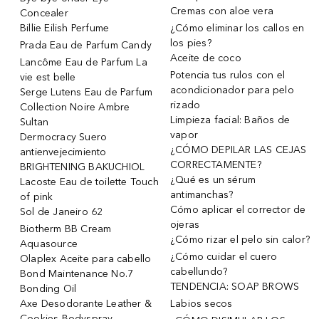
Cremas con aloe vera
Concealer
Billie Eilish Perfume
¿Cómo eliminar los callos en
los pies?
Prada Eau de Parfum Candy
Aceite de coco
Lancôme Eau de Parfum La
Potencia tus rulos con el
vie est belle
acondicionador para pelo
Serge Lutens Eau de Parfum
rizado
Collection Noire Ambre
Limpieza facial: Baños de
Sultan
vapor
Dermocracy Suero
¿CÓMO DEPILAR LAS CEJAS
antienvejecimiento
CORRECTAMENTE?
BRIGHTENING BAKUCHIOL
¿Qué es un sérum
Lacoste Eau de toilette Touch
antimanchas?
of pink
Cómo aplicar el corrector de
Sol de Janeiro 62
ojeras
Biotherm BB Cream
¿Cómo rizar el pelo sin calor?
Aquasource
¿Cómo cuidar el cuero
Olaplex Aceite para cabello
cabellundo?
Bond Maintenance No.7
TENDENCIA: SOAP BROWS
Bonding Oil
Axe Desodorante Leather &
Labios secos
Cookies Bodyspray