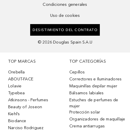
Condiciones generales
Uso de cookies
DESISTIMIENTO DEL CONTRATO
©
2026
Douglas Spain S.A.U
TOP MARCAS
TOP CATEGORÍAS
Orebella
Cepillos
ABOUT-FACE
Correctores e Iluminadores
Lolavie
Maquinillas depilar mujer
Typebea
Bálsamos labiales
Atkinsons - Perfumes
Estuches de perfumes de
mujer
Beauty of Joseon
Protección solar
Kiehl’s
Organizadores de maquillaje
Biodance
Crema antiarrugas
Narciso Rodriguez