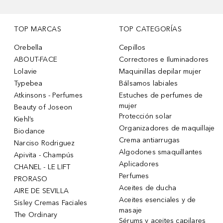
TOP MARCAS
TOP CATEGORÍAS
Orebella
Cepillos
ABOUT-FACE
Correctores e Iluminadores
Lolavie
Maquinillas depilar mujer
Typebea
Bálsamos labiales
Atkinsons - Perfumes
Estuches de perfumes de
mujer
Beauty of Joseon
Protección solar
Kiehl’s
Organizadores de maquillaje
Biodance
Crema antiarrugas
Narciso Rodriguez
Algodones smaquillantes
Apivita - Champús
Aplicadores
CHANEL - LE LIFT
Perfumes
PRORASO
Aceites de ducha
AIRE DE SEVILLA
Aceites esenciales y de
Sisley Cremas Faciales
masaje
The Ordinary
Sérums y aceites capilares