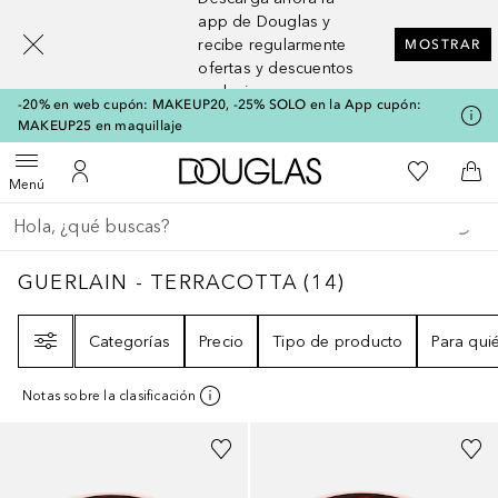
[navigation.slideout.screenreader]
app de Douglas y
recibe regularmente
MOSTRAR
ofertas y descuentos
exclusivos
-20% en web cupón: MAKEUP20, -25% SOLO en la App cupón:
MAKEUP25 en maquillaje
A Douglas Home
Mi lista d
Abrir menú
Mi cuenta
A l
Menú
Regresar
Ejecutar búsqueda
GUERLAIN - TERRACOTTA
14
RESULTADOS
GUERLAIN - TERRACOTTA
(
14
)
Filtro
Categorías
Precio
Tipo de producto
Para qui
Notas sobre la clasificación
+
3
+
3