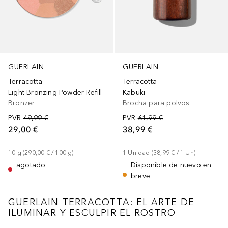
GUERLAIN
GUERLAIN
Terracotta
Terracotta
Light Bronzing Powder Refill
Kabuki
Bronzer
Brocha para polvos
PVR
49,99 €
PVR
61,99 €
29,00 €
38,99 €
10
g
 (
290,00 €
 / 
100
g
)
1
Unidad
 (
38,99 €
 / 
1
Un
)
agotado
Disponible de nuevo en
breve
GUERLAIN TERRACOTTA: EL ARTE DE
ILUMINAR Y ESCULPIR EL ROSTRO