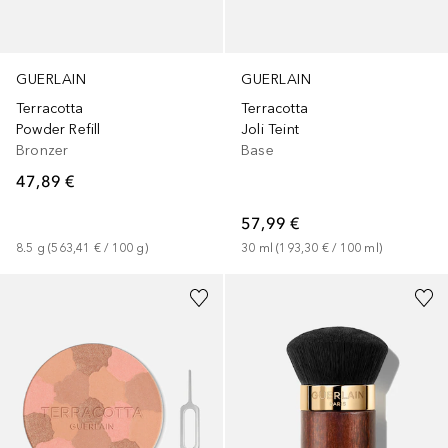
GUERLAIN
GUERLAIN
Terracotta
Terracotta
Powder Refill
Joli Teint
Bronzer
Base
47,89 €
57,99 €
8.5
g
 (
563,41 €
 / 
100
g
)
30
ml
 (
193,30 €
 / 
100
ml
)