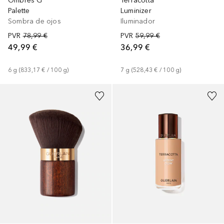
Ombres G
Terracotta
Palette
Luminizer
Sombra de ojos
Iluminador
PVR
78,99 €
PVR
59,99 €
49,99 €
36,99 €
6
g
 (
833,17 €
 / 
100
g
)
7
g
 (
528,43 €
 / 
100
g
)
+
17