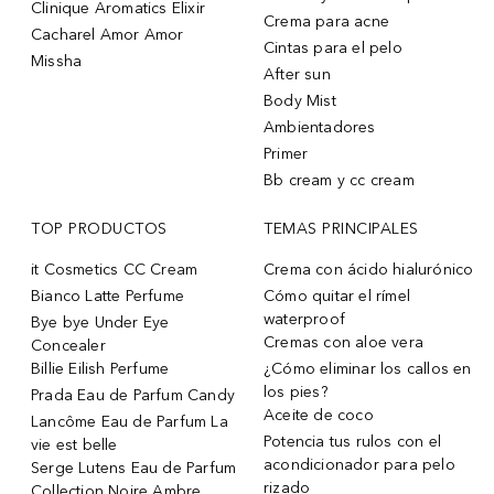
Clinique Aromatics Elixir
Crema para acne
Cacharel Amor Amor
Cintas para el pelo
Missha
After sun
Body Mist
Ambientadores
Primer
Bb cream y cc cream
TOP PRODUCTOS
TEMAS PRINCIPALES
it Cosmetics CC Cream
Crema con ácido hialurónico
Bianco Latte Perfume
Cómo quitar el rímel
waterproof
Bye bye Under Eye
Cremas con aloe vera
Concealer
Billie Eilish Perfume
¿Cómo eliminar los callos en
los pies?
Prada Eau de Parfum Candy
Aceite de coco
Lancôme Eau de Parfum La
Potencia tus rulos con el
vie est belle
acondicionador para pelo
Serge Lutens Eau de Parfum
rizado
Collection Noire Ambre