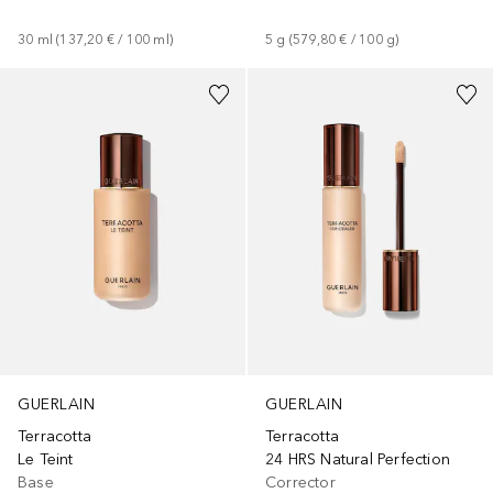
30
ml
 (
137,20 €
 / 
100
ml
)
5
g
 (
579,80 €
 / 
100
g
)
+
25
+
12
GUERLAIN
GUERLAIN
Terracotta
Terracotta
Le Teint
24 HRS Natural Perfection
Base
Corrector