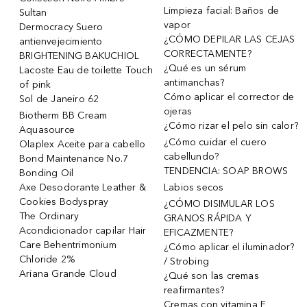
Limpieza facial: Baños de
Sultan
vapor
Dermocracy Suero
¿CÓMO DEPILAR LAS CEJAS
antienvejecimiento
CORRECTAMENTE?
BRIGHTENING BAKUCHIOL
¿Qué es un sérum
Lacoste Eau de toilette Touch
antimanchas?
of pink
Cómo aplicar el corrector de
Sol de Janeiro 62
ojeras
Biotherm BB Cream
¿Cómo rizar el pelo sin calor?
Aquasource
¿Cómo cuidar el cuero
Olaplex Aceite para cabello
cabellundo?
Bond Maintenance No.7
TENDENCIA: SOAP BROWS
Bonding Oil
Axe Desodorante Leather &
Labios secos
Cookies Bodyspray
¿CÓMO DISIMULAR LOS
The Ordinary
GRANOS RÁPIDA Y
Acondicionador capilar Hair
EFICAZMENTE?
Care Behentrimonium
¿Cómo aplicar el iluminador?
Chloride 2%
/ Strobing
Ariana Grande Cloud
¿Qué son las cremas
reafirmantes?
Cremas con vitamina E