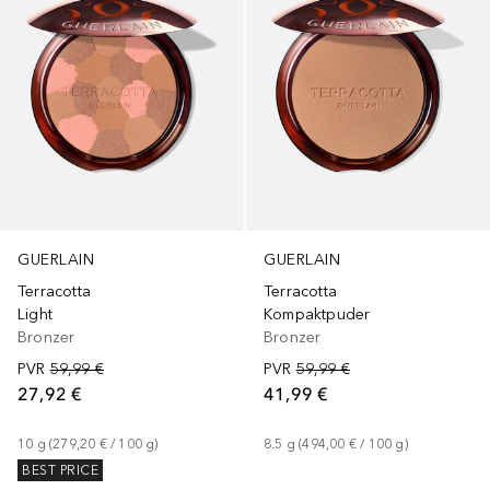
GUERLAIN
GUERLAIN
Terracotta
Terracotta
Light
Kompaktpuder
Bronzer
Bronzer
PVR
59,99 €
PVR
59,99 €
27,92 €
41,99 €
10
g
 (
279,20 €
 / 
100
g
)
8.5
g
 (
494,00 €
 / 
100
g
)
BEST PRICE
+
2
+
5