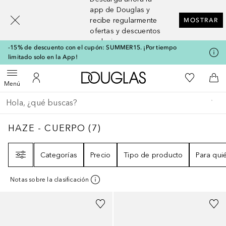
[navigation.slideout.screenreader]
app de Douglas y
recibe regularmente
MOSTRAR
ofertas y descuentos
exclusivos
-15% de descuento con el cupón: SUMMER15. ¡Por tiempo
limitado solo en la App!
A Douglas Home
Mi lista d
Abrir menú
Mi cuenta
A l
Menú
Regresar
Ejecutar búsqueda
HAZE - CUERPO
7
RESULTADOS
HAZE - CUERPO
(
7
)
Filtro
Categorías
Precio
Tipo de producto
Para qui
Notas sobre la clasificación