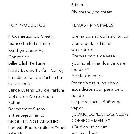
Primer
Bb cream y cc cream
TOP PRODUCTOS
TEMAS PRINCIPALES
it Cosmetics CC Cream
Crema con ácido hialurónico
Bianco Latte Perfume
Cómo quitar el rímel
waterproof
Bye bye Under Eye
Cremas con aloe vera
Concealer
Billie Eilish Perfume
¿Cómo eliminar los callos en
los pies?
Prada Eau de Parfum Candy
Aceite de coco
Lancôme Eau de Parfum La
Potencia tus rulos con el
vie est belle
acondicionador para pelo
Serge Lutens Eau de Parfum
rizado
Collection Noire Ambre
Limpieza facial: Baños de
Sultan
vapor
Dermocracy Suero
¿CÓMO DEPILAR LAS CEJAS
antienvejecimiento
CORRECTAMENTE?
BRIGHTENING BAKUCHIOL
¿Qué es un sérum
Lacoste Eau de toilette Touch
antimanchas?