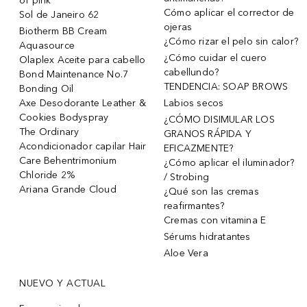
of pink
Cómo aplicar el corrector de
Sol de Janeiro 62
ojeras
Biotherm BB Cream
¿Cómo rizar el pelo sin calor?
Aquasource
¿Cómo cuidar el cuero
Olaplex Aceite para cabello
cabellundo?
Bond Maintenance No.7
TENDENCIA: SOAP BROWS
Bonding Oil
Axe Desodorante Leather &
Labios secos
Cookies Bodyspray
¿CÓMO DISIMULAR LOS
The Ordinary
GRANOS RÁPIDA Y
Acondicionador capilar Hair
EFICAZMENTE?
Care Behentrimonium
¿Cómo aplicar el iluminador?
Chloride 2%
/ Strobing
Ariana Grande Cloud
¿Qué son las cremas
reafirmantes?
Cremas con vitamina E
Sérums hidratantes
Aloe Vera
NUEVO Y ACTUAL