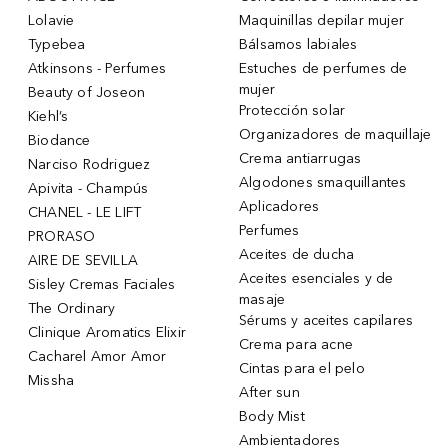
Lolavie
Maquinillas depilar mujer
Typebea
Bálsamos labiales
Atkinsons - Perfumes
Estuches de perfumes de
mujer
Beauty of Joseon
Protección solar
Kiehl’s
Organizadores de maquillaje
Biodance
Crema antiarrugas
Narciso Rodriguez
Algodones smaquillantes
Apivita - Champús
Aplicadores
CHANEL - LE LIFT
Perfumes
PRORASO
Aceites de ducha
AIRE DE SEVILLA
Aceites esenciales y de
Sisley Cremas Faciales
masaje
The Ordinary
Sérums y aceites capilares
Clinique Aromatics Elixir
Crema para acne
Cacharel Amor Amor
Cintas para el pelo
Missha
After sun
Body Mist
Ambientadores