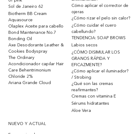
of pink
Cómo aplicar el corrector de
Sol de Janeiro 62
ojeras
Biotherm BB Cream
¿Cómo rizar el pelo sin calor?
Aquasource
¿Cómo cuidar el cuero
Olaplex Aceite para cabello
cabellundo?
Bond Maintenance No.7
TENDENCIA: SOAP BROWS
Bonding Oil
Axe Desodorante Leather &
Labios secos
Cookies Bodyspray
¿CÓMO DISIMULAR LOS
The Ordinary
GRANOS RÁPIDA Y
Acondicionador capilar Hair
EFICAZMENTE?
Care Behentrimonium
¿Cómo aplicar el iluminador?
Chloride 2%
/ Strobing
Ariana Grande Cloud
¿Qué son las cremas
reafirmantes?
Cremas con vitamina E
Sérums hidratantes
Aloe Vera
NUEVO Y ACTUAL