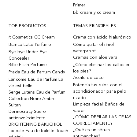
Primer
Bb cream y cc cream
TOP PRODUCTOS
TEMAS PRINCIPALES
it Cosmetics CC Cream
Crema con ácido hialurónico
Bianco Latte Perfume
Cómo quitar el rímel
waterproof
Bye bye Under Eye
Cremas con aloe vera
Concealer
Billie Eilish Perfume
¿Cómo eliminar los callos en
los pies?
Prada Eau de Parfum Candy
Aceite de coco
Lancôme Eau de Parfum La
Potencia tus rulos con el
vie est belle
acondicionador para pelo
Serge Lutens Eau de Parfum
rizado
Collection Noire Ambre
Limpieza facial: Baños de
Sultan
vapor
Dermocracy Suero
¿CÓMO DEPILAR LAS CEJAS
antienvejecimiento
CORRECTAMENTE?
BRIGHTENING BAKUCHIOL
¿Qué es un sérum
Lacoste Eau de toilette Touch
antimanchas?