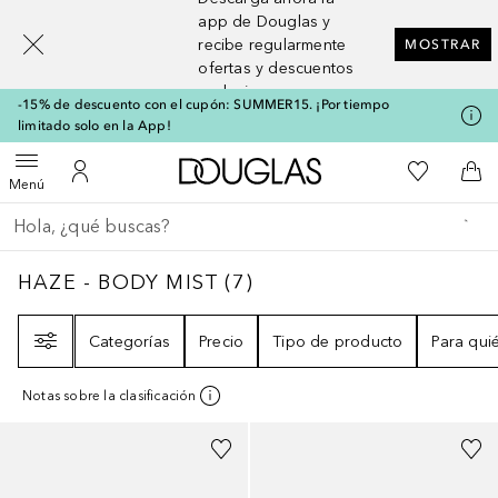
[navigation.slideout.screenreader]
app de Douglas y
recibe regularmente
MOSTRAR
ofertas y descuentos
exclusivos
-15% de descuento con el cupón: SUMMER15. ¡Por tiempo
limitado solo en la App!
A Douglas Home
Mi lista d
Abrir menú
Mi cuenta
A l
Menú
Regresar
Ejecutar búsqueda
HAZE - BODY MIST
7
RESULTADOS
HAZE - BODY MIST
(
7
)
Filtro
Categorías
Precio
Tipo de producto
Para qui
Notas sobre la clasificación