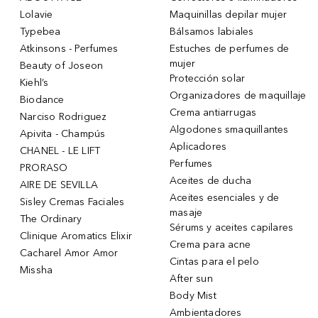
Lolavie
Maquinillas depilar mujer
Typebea
Bálsamos labiales
Atkinsons - Perfumes
Estuches de perfumes de
mujer
Beauty of Joseon
Protección solar
Kiehl’s
Organizadores de maquillaje
Biodance
Crema antiarrugas
Narciso Rodriguez
Algodones smaquillantes
Apivita - Champús
Aplicadores
CHANEL - LE LIFT
Perfumes
PRORASO
Aceites de ducha
AIRE DE SEVILLA
Aceites esenciales y de
Sisley Cremas Faciales
masaje
The Ordinary
Sérums y aceites capilares
Clinique Aromatics Elixir
Crema para acne
Cacharel Amor Amor
Cintas para el pelo
Missha
After sun
Body Mist
Ambientadores