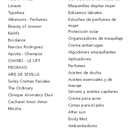
Lolavie
Maquinillas depilar mujer
Typebea
Bálsamos labiales
Atkinsons - Perfumes
Estuches de perfumes de
mujer
Beauty of Joseon
Protección solar
Kiehl’s
Organizadores de maquillaje
Biodance
Crema antiarrugas
Narciso Rodriguez
Algodones smaquillantes
Apivita - Champús
Aplicadores
CHANEL - LE LIFT
Perfumes
PRORASO
Aceites de ducha
AIRE DE SEVILLA
Aceites esenciales y de
Sisley Cremas Faciales
masaje
The Ordinary
Sérums y aceites capilares
Clinique Aromatics Elixir
Crema para acne
Cacharel Amor Amor
Cintas para el pelo
Missha
After sun
Body Mist
Ambientadores