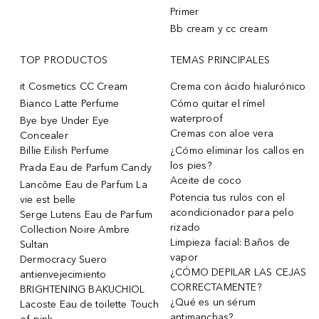
Primer
Bb cream y cc cream
TOP PRODUCTOS
TEMAS PRINCIPALES
it Cosmetics CC Cream
Crema con ácido hialurónico
Bianco Latte Perfume
Cómo quitar el rímel
waterproof
Bye bye Under Eye
Cremas con aloe vera
Concealer
Billie Eilish Perfume
¿Cómo eliminar los callos en
los pies?
Prada Eau de Parfum Candy
Aceite de coco
Lancôme Eau de Parfum La
Potencia tus rulos con el
vie est belle
acondicionador para pelo
Serge Lutens Eau de Parfum
rizado
Collection Noire Ambre
Limpieza facial: Baños de
Sultan
vapor
Dermocracy Suero
¿CÓMO DEPILAR LAS CEJAS
antienvejecimiento
CORRECTAMENTE?
BRIGHTENING BAKUCHIOL
¿Qué es un sérum
Lacoste Eau de toilette Touch
antimanchas?