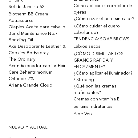
of pink
Cómo aplicar el corrector de
Sol de Janeiro 62
ojeras
Biotherm BB Cream
¿Cómo rizar el pelo sin calor?
Aquasource
¿Cómo cuidar el cuero
Olaplex Aceite para cabello
cabellundo?
Bond Maintenance No.7
TENDENCIA: SOAP BROWS
Bonding Oil
Axe Desodorante Leather &
Labios secos
Cookies Bodyspray
¿CÓMO DISIMULAR LOS
The Ordinary
GRANOS RÁPIDA Y
Acondicionador capilar Hair
EFICAZMENTE?
Care Behentrimonium
¿Cómo aplicar el iluminador?
Chloride 2%
/ Strobing
Ariana Grande Cloud
¿Qué son las cremas
reafirmantes?
Cremas con vitamina E
Sérums hidratantes
Aloe Vera
NUEVO Y ACTUAL