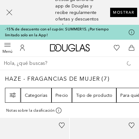
[navigation.slideout.screenreader]
app de Douglas y
recibe regularmente
MOSTRAR
ofertas y descuentos
exclusivos
-15% de descuento con el cupón: SUMMER15. ¡Por tiempo
limitado solo en la App!
A Douglas Home
Mi lista d
Abrir menú
Mi cuenta
A l
Menú
Regresar
Ejecutar búsqueda
HAZE - FRAGANCIAS DE MUJER
7
RESULTA
HAZE - FRAGANCIAS DE MUJER
(
7
)
Filtro
Categorías
Precio
Tipo de producto
Para qui
Notas sobre la clasificación