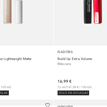
ISADORA
e Lightweight Matte
Build Up Extra Volume
Máscara
16,99 €
 
100
ml
)
12
ml
 (
141,58 €
 / 
100
ml
)
GLAS
SOLO EN DOUGLAS
+
1
ISADORA