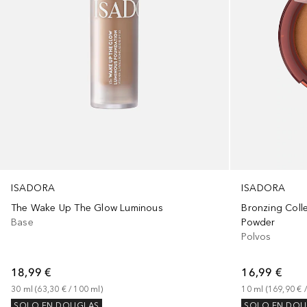
ISADORA
ISADORA
The Wake Up The Glow Luminous
Bronzing Coll
Base
Powder
Polvos
18,99 €
16,99 €
30
ml
 (
63,30 €
 / 
100
ml
)
10
ml
 (
169,90 €
 /
SOLO EN DOUGLAS
SOLO EN DOU