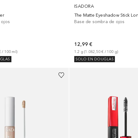
ISADORA
ner
 ojos
Base de sombra de ojos
12,99 €
€
 / 
100
ml
)
1.2
g
 (
1.082,50 €
 / 
100
g
)
GLAS
SOLO EN DOUGLAS