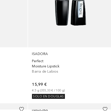
ISADORA
Perfect
Moisture Lipstick
Barra de Labios
15,99 €
4.5
g
 (
355,33 €
 / 
100
g
)
SOLO EN DOUGLAS
+
5
ISADORA