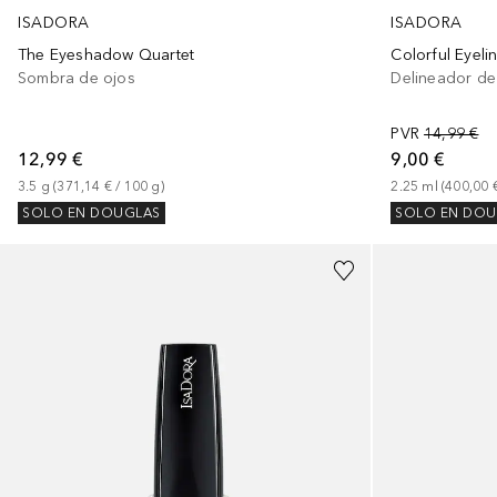
ISADORA
ISADORA
Colorful Eyeli
The Eyeshadow Quartet
Delineador de
Sombra de ojos
PVR
14,99 €
9,00 €
12,99 €
2.25
ml
 (
400,00 
3.5
g
 (
371,14 €
 / 
100
g
)
SOLO EN DOU
SOLO EN DOUGLAS
+
36
+
7