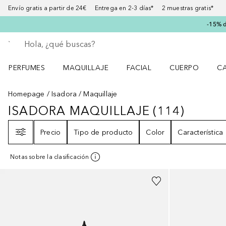
Envío gratis a partir de 24€ Entrega en 2-3 días* 2 muestras gratis*
-15% d
Regresar
Ejecutar búsqueda
PERFUMES
MAQUILLAJE
FACIAL
CUERPO
C
Abrir menú Perfumes
Abrir menú Maquillaje
Abrir menú Facial
Abrir menú Cuer
Ab
Homepage
Isadora
Maquillaje
ISADORA MAQUILLAJE
(
114
)
ISADORA MAQUILLAJE
114
RESUL
Filtro
Precio
Tipo de producto
Color
Característica
Notas sobre la clasificación
+
9
+
2