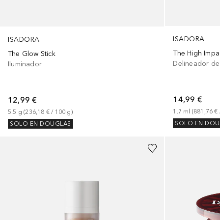
ISADORA
ISADORA
The High Impa
The Glow Stick
Delineador de
Iluminador
14,99 €
12,99 €
1.7
ml
 (
881,76 €
 
5.5
g
 (
236,18 €
 / 
100
g
)
SOLO EN DOU
SOLO EN DOUGLAS
+
7
+
1