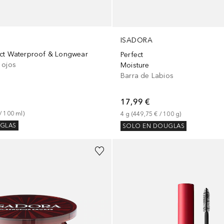
ISADORA
ct Waterproof & Longwear
Perfect
 ojos
Moisture
Barra de Labios
17,99 €
/ 
100
ml
)
4
g
 (
449,75 €
 / 
100
g
)
GLAS
SOLO EN DOUGLAS