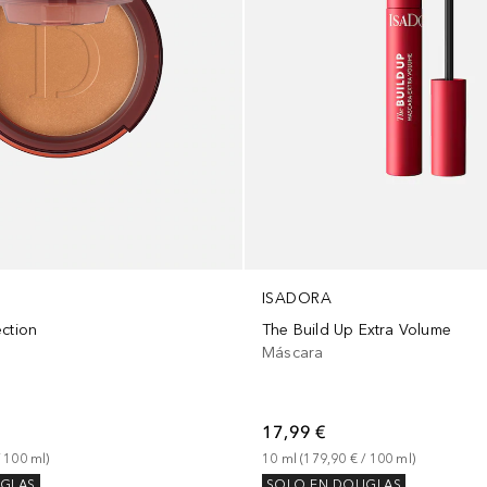
ISADORA
ection
The Build Up Extra Volume
Máscara
17,99 €
 
100
ml
)
10
ml
 (
179,90 €
 / 
100
ml
)
GLAS
SOLO EN DOUGLAS