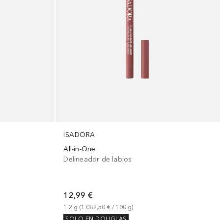
ISADORA
All-in-One
Delineador de labios
12,99 €
1.2
g
 (
1.082,50 €
 / 
100
g
)
SOLO EN DOUGLAS