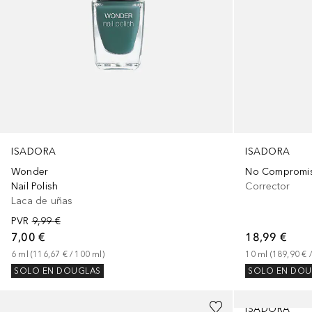
ISADORA
ISADORA
Wonder
No Compromis
Nail Polish
Corrector
Laca de uñas
PVR
9,99 €
7,00 €
18,99 €
6
ml
 (
116,67 €
 / 
100
ml
)
10
ml
 (
189,90 €
 /
SOLO EN DOUGLAS
SOLO EN DOU
+
5
ISADORA