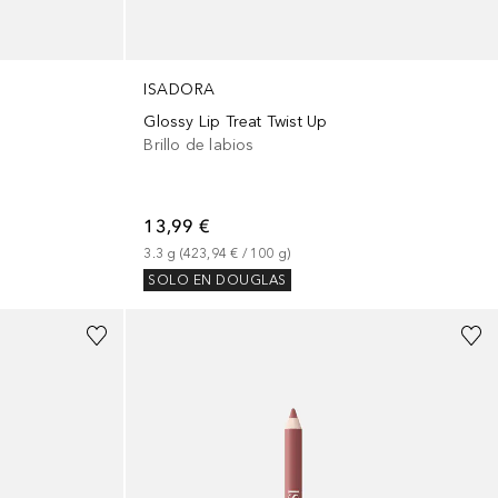
ISADORA
Glossy Lip Treat Twist Up
Brillo de labios
13,99 €
3.3
g
 (
423,94 €
 / 
100
g
)
SOLO EN DOUGLAS
+
9