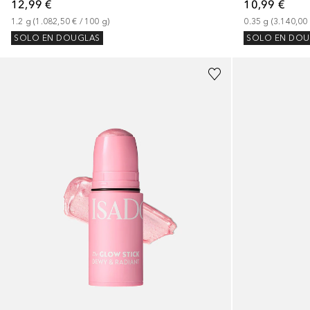
12,99 €
10,99 €
1.2
g
 (
1.082,50 €
 / 
100
g
)
0.35
g
 (
3.140,00
SOLO EN DOUGLAS
SOLO EN DOU
+
7