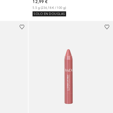
12,99 €
5.5
g
 (
236,18 €
 / 
100
g
)
SOLO EN DOUGLAS
+
6