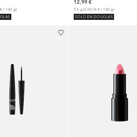
12,99 €
 €
 / 
100
g
)
5.5
g
 (
236,18 €
 / 
100
g
)
GLAS
SOLO EN DOUGLAS
+
21