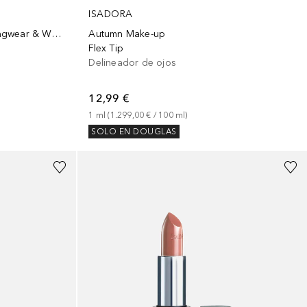
ISADORA
The Matte Eyeshadow Stick Longwear & Water-Resistant
Autumn Make-up
Flex Tip
Delineador de ojos
12,99 €
1
ml
 (
1.299,00 €
 / 
100
ml
)
SOLO EN DOUGLAS