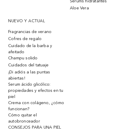
Sérums hidratantes
Aloe Vera
NUEVO Y ACTUAL
Fragrancias de verano
Cofres de regalo
Cuidado de la barba y
afeitado
Champu solido
Cuidados del tatuaje
¡Di adiós a las puntas
abiertas!
Serum ácido glicólico:
propiedades y efectos en tu
piel
Crema con colágeno, ¿cómo
funcionan?
Cómo quitar el
autobronceador
CONSEJOS PARA UNA PIEL