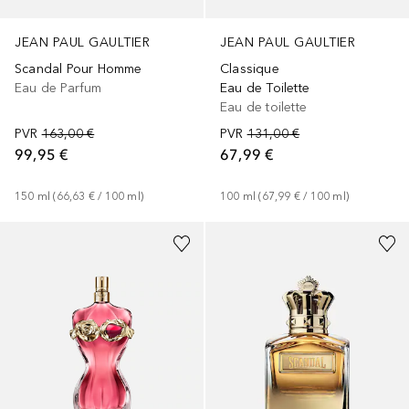
JEAN PAUL GAULTIER
JEAN PAUL GAULTIER
Scandal Pour Homme
Classique
Eau de Parfum
Eau de Toilette
Eau de toilette
PVR
163,00 €
PVR
131,00 €
99,95 €
67,99 €
150
ml
 (
66,63 €
 / 
100
ml
)
100
ml
 (
67,99 €
 / 
100
ml
)