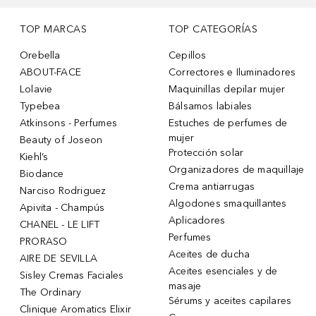
TOP MARCAS
TOP CATEGORÍAS
Orebella
Cepillos
ABOUT-FACE
Correctores e Iluminadores
Lolavie
Maquinillas depilar mujer
Typebea
Bálsamos labiales
Atkinsons - Perfumes
Estuches de perfumes de
mujer
Beauty of Joseon
Protección solar
Kiehl’s
Organizadores de maquillaje
Biodance
Crema antiarrugas
Narciso Rodriguez
Algodones smaquillantes
Apivita - Champús
Aplicadores
CHANEL - LE LIFT
Perfumes
PRORASO
Aceites de ducha
AIRE DE SEVILLA
Aceites esenciales y de
Sisley Cremas Faciales
masaje
The Ordinary
Sérums y aceites capilares
Clinique Aromatics Elixir