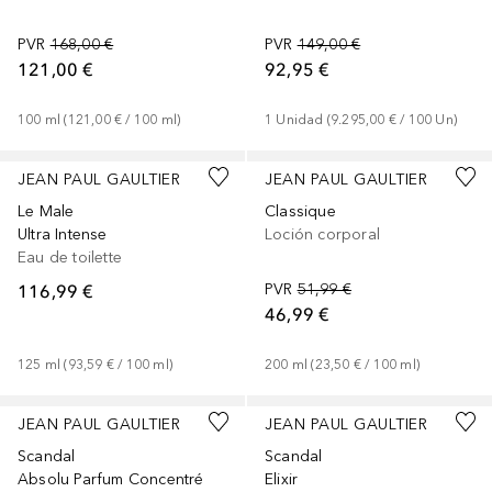
PVR
168,00 €
PVR
149,00 €
121,00 €
92,95 €
100
ml
 (
121,00 €
 / 
100
ml
)
1
Unidad
 (
9.295,00 €
 / 
100
Un
)
JEAN PAUL GAULTIER
JEAN PAUL GAULTIER
Le Male
Classique
Ultra Intense
Loción corporal
Eau de toilette
116,99 €
PVR
51,99 €
46,99 €
125
ml
 (
93,59 €
 / 
100
ml
)
200
ml
 (
23,50 €
 / 
100
ml
)
JEAN PAUL GAULTIER
JEAN PAUL GAULTIER
Scandal
Scandal
Absolu Parfum Concentré
Elixir