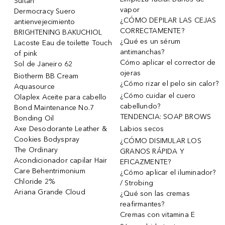
Sultan
vapor
Dermocracy Suero
¿CÓMO DEPILAR LAS CEJAS
antienvejecimiento
CORRECTAMENTE?
BRIGHTENING BAKUCHIOL
¿Qué es un sérum
Lacoste Eau de toilette Touch
antimanchas?
of pink
Cómo aplicar el corrector de
Sol de Janeiro 62
ojeras
Biotherm BB Cream
¿Cómo rizar el pelo sin calor?
Aquasource
¿Cómo cuidar el cuero
Olaplex Aceite para cabello
cabellundo?
Bond Maintenance No.7
TENDENCIA: SOAP BROWS
Bonding Oil
Axe Desodorante Leather &
Labios secos
Cookies Bodyspray
¿CÓMO DISIMULAR LOS
The Ordinary
GRANOS RÁPIDA Y
Acondicionador capilar Hair
EFICAZMENTE?
Care Behentrimonium
¿Cómo aplicar el iluminador?
Chloride 2%
/ Strobing
Ariana Grande Cloud
¿Qué son las cremas
reafirmantes?
Cremas con vitamina E