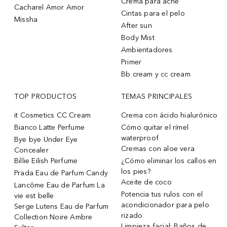
Crema para acne
Cacharel Amor Amor
Cintas para el pelo
Missha
After sun
Body Mist
Ambientadores
Primer
Bb cream y cc cream
TOP PRODUCTOS
TEMAS PRINCIPALES
it Cosmetics CC Cream
Crema con ácido hialurónico
Bianco Latte Perfume
Cómo quitar el rímel
waterproof
Bye bye Under Eye
Cremas con aloe vera
Concealer
Billie Eilish Perfume
¿Cómo eliminar los callos en
los pies?
Prada Eau de Parfum Candy
Aceite de coco
Lancôme Eau de Parfum La
Potencia tus rulos con el
vie est belle
acondicionador para pelo
Serge Lutens Eau de Parfum
rizado
Collection Noire Ambre
Limpieza facial: Baños de