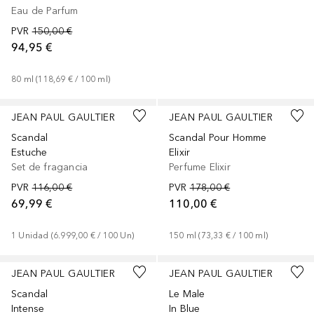
Eau de Parfum
PVR
150,00 €
94,95 €
80
ml
 (
118,69 €
 / 
100
ml
)
JEAN PAUL GAULTIER
JEAN PAUL GAULTIER
Scandal
Scandal Pour Homme
Estuche
Elixir
Set de fragancia
Perfume Elixir
PVR
116,00 €
PVR
178,00 €
69,99 €
110,00 €
1
Unidad
 (
6.999,00 €
 / 
100
Un
)
150
ml
 (
73,33 €
 / 
100
ml
)
JEAN PAUL GAULTIER
JEAN PAUL GAULTIER
Scandal
Le Male
Intense
In Blue