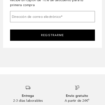
Recibe un cupón de 10% de descuento para tu
primera compra
Dirección de correo electrónico
*
REGISTRARME
Entrega
Envío gratuito
2-3 días laborables
A partir de 24€³