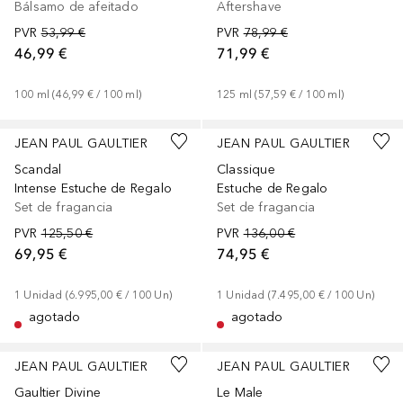
Bálsamo de afeitado
Aftershave
PVR
53,99 €
PVR
78,99 €
46,99 €
71,99 €
100
ml
 (
46,99 €
 / 
100
ml
)
125
ml
 (
57,59 €
 / 
100
ml
)
JEAN PAUL GAULTIER
JEAN PAUL GAULTIER
Scandal
Classique
Intense Estuche de Regalo
Estuche de Regalo
Set de fragancia
Set de fragancia
PVR
125,50 €
PVR
136,00 €
69,95 €
74,95 €
1
Unidad
 (
6.995,00 €
 / 
100
Un
)
1
Unidad
 (
7.495,00 €
 / 
100
Un
)
agotado
agotado
JEAN PAUL GAULTIER
JEAN PAUL GAULTIER
Gaultier Divine
Le Male