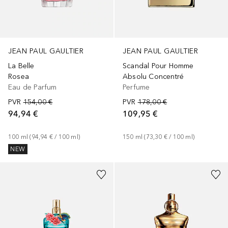
JEAN PAUL GAULTIER
JEAN PAUL GAULTIER
La Belle
Scandal Pour Homme
Rosea
Absolu Concentré
Eau de Parfum
Perfume
PVR
154,00 €
PVR
178,00 €
94,94 €
109,95 €
100
ml
 (
94,94 €
 / 
100
ml
)
150
ml
 (
73,30 €
 / 
100
ml
)
NEW