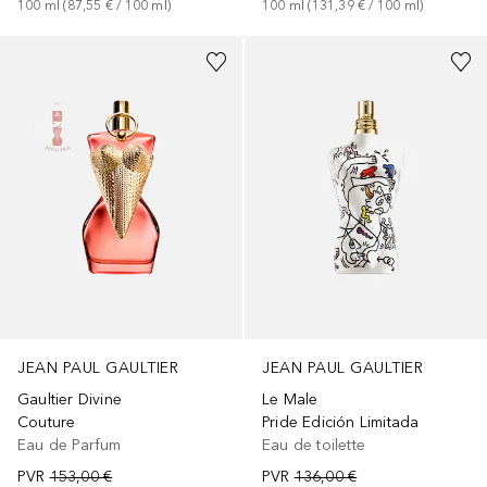
100
ml
 (
87,55 €
 / 
100
ml
)
100
ml
 (
131,39 €
 / 
100
ml
)
JEAN PAUL GAULTIER
JEAN PAUL GAULTIER
Gaultier Divine
Le Male
Couture
Pride Edición Limitada
Eau de Parfum
Eau de toilette
PVR
153,00 €
PVR
136,00 €