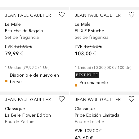
JEAN PAUL GAULTIER
JEAN PAUL GAULTIER
Le Male
Le Male
Estuche de Regalo
ELIXIR Estuche
Set de fragancia
Set de fragancia
PVR
131,00 €
PVR
157,00 €
79,99 €
103,00 €
1
Unidad
 (
79,99 €
 / 
1
Un
)
1
Unidad
 (
10.300,00 €
 / 
100
Un
)
Disponible de nuevo en
BEST PRICE
breve
Próximamente
JEAN PAUL GAULTIER
JEAN PAUL GAULTIER
Classique
Classique
La Belle Flower Edition
Pride Edición Limitada
Eau de Parfum
Eau de toilette
PVR
109,00 €
43,60 €