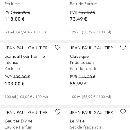
Perfume
Eau de Parfum
PVR
152,00 €
PVR
133,00 €
118,00 €
73,49 €
80
ml
 (
147,50 €
 / 
100
ml
)
125
ml
 (
58,79 €
 / 
100
ml
)
JEAN PAUL GAULTIER
JEAN PAUL GAULTIER
Scandal Pour Homme
Classique
Intense
Pride Edition
Perfume
Eau de toilette
PVR
139,00 €
PVR
116,00 €
103,00 €
55,99 €
100
ml
 (
103,00 €
 / 
100
ml
)
100
ml
 (
55,99 €
 / 
100
ml
)
JEAN PAUL GAULTIER
JEAN PAUL GAULTIER
Gaultier Divine
Le Male
Eau de Parfum
Set de fragancia