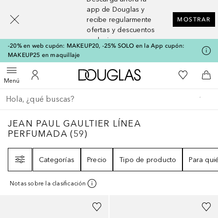
[navigation.slideout.screenreader]
app de Douglas y
recibe regularmente
MOSTRAR
ofertas y descuentos
exclusivos
-20% en web cupón: MAKEUP20, -25% SOLO en la App cupón:
MAKEUP25 en maquillaje
A Douglas Home
Mi lista d
Abrir menú
Mi cuenta
A l
Menú
Regresar
Ejecutar búsqueda
JEAN PAUL GAULTIER LÍNEA PERFUMADA
JEAN PAUL GAULTIER LÍNEA
PERFUMADA
(
59
)
Filtro
Categorías
Precio
Tipo de producto
Para qui
Notas sobre la clasificación