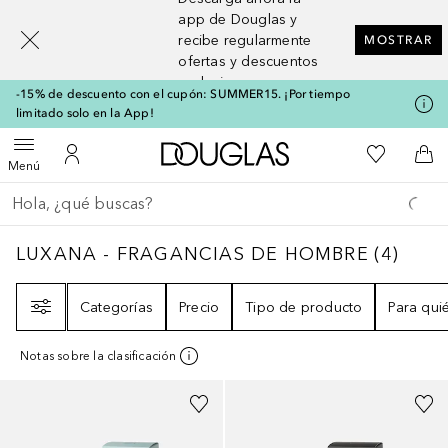
[navigation.slideout.screenreader]
app de Douglas y
recibe regularmente
MOSTRAR
ofertas y descuentos
exclusivos
-15% de descuento con el cupón: SUMMER15. ¡Por tiempo
limitado solo en la App!
A Douglas Home
Mi lista d
Abrir menú
Mi cuenta
A l
Menú
Regresar
Ejecutar búsqueda
LUXANA - FRAGANCIAS DE HOMBRE
4
RES
LUXANA - FRAGANCIAS DE HOMBRE
(
4
)
Filtro
Categorías
Precio
Tipo de producto
Para qui
Notas sobre la clasificación