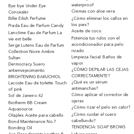
waterproof
Bye bye Under Eye
Cremas con aloe vera
Concealer
Billie Eilish Perfume
¿Cómo eliminar los callos en
los pies?
Prada Eau de Parfum Candy
Aceite de coco
Lancôme Eau de Parfum La
Potencia tus rulos con el
vie est belle
acondicionador para pelo
Serge Lutens Eau de Parfum
rizado
Collection Noire Ambre
Limpieza facial: Baños de
Sultan
vapor
Dermocracy Suero
¿CÓMO DEPILAR LAS CEJAS
antienvejecimiento
CORRECTAMENTE?
BRIGHTENING BAKUCHIOL
¿Qué es un sérum
Lacoste Eau de toilette Touch
antimanchas?
of pink
Cómo aplicar el corrector de
Sol de Janeiro 62
ojeras
Biotherm BB Cream
¿Cómo rizar el pelo sin calor?
Aquasource
¿Cómo cuidar el cuero
Olaplex Aceite para cabello
cabellundo?
Bond Maintenance No.7
TENDENCIA: SOAP BROWS
Bonding Oil