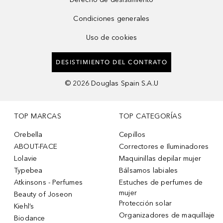
Condiciones generales
Uso de cookies
DESISTIMIENTO DEL CONTRATO
©
2026
Douglas Spain S.A.U
TOP MARCAS
TOP CATEGORÍAS
Orebella
Cepillos
ABOUT-FACE
Correctores e Iluminadores
Lolavie
Maquinillas depilar mujer
Typebea
Bálsamos labiales
Atkinsons - Perfumes
Estuches de perfumes de
mujer
Beauty of Joseon
Protección solar
Kiehl’s
Organizadores de maquillaje
Biodance