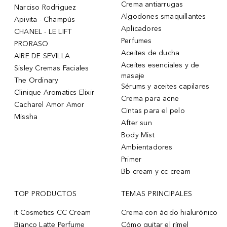
Crema antiarrugas
Narciso Rodriguez
Algodones smaquillantes
Apivita - Champús
Aplicadores
CHANEL - LE LIFT
Perfumes
PRORASO
Aceites de ducha
AIRE DE SEVILLA
Aceites esenciales y de
Sisley Cremas Faciales
masaje
The Ordinary
Sérums y aceites capilares
Clinique Aromatics Elixir
Crema para acne
Cacharel Amor Amor
Cintas para el pelo
Missha
After sun
Body Mist
Ambientadores
Primer
Bb cream y cc cream
TOP PRODUCTOS
TEMAS PRINCIPALES
it Cosmetics CC Cream
Crema con ácido hialurónico
Bianco Latte Perfume
Cómo quitar el rímel