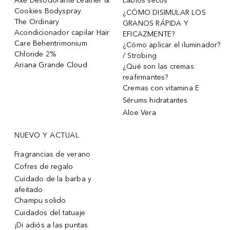
Axe Desodorante Leather &
Labios secos
Cookies Bodyspray
¿CÓMO DISIMULAR LOS
The Ordinary
GRANOS RÁPIDA Y
Acondicionador capilar Hair
EFICAZMENTE?
Care Behentrimonium
¿Cómo aplicar el iluminador?
Chloride 2%
/ Strobing
Ariana Grande Cloud
¿Qué son las cremas
reafirmantes?
Cremas con vitamina E
Sérums hidratantes
Aloe Vera
NUEVO Y ACTUAL
Fragrancias de verano
Cofres de regalo
Cuidado de la barba y
afeitado
Champu solido
Cuidados del tatuaje
¡Di adiós a las puntas