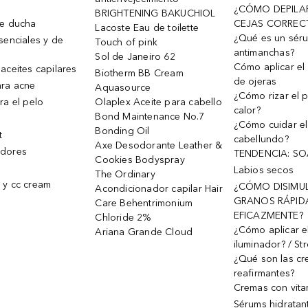
¿CÓMO DEPILA
BRIGHTENING BAKUCHIOL
de ducha
CEJAS CORREC
Lacoste Eau de toilette
¿Qué es un sér
senciales y de
Touch of pink
antimanchas?
Sol de Janeiro 62
Cómo aplicar el 
aceites capilares
Biotherm BB Cream
de ojeras
ra acne
Aquasource
¿Cómo rizar el p
ra el pelo
Olaplex Aceite para cabello
calor?
Bond Maintenance No.7
¿Cómo cuidar el
Bonding Oil
t
cabellundo?
Axe Desodorante Leather &
dores
TENDENCIA: S
Cookies Bodyspray
Labios secos
The Ordinary
 y cc cream
¿CÓMO DISIMU
Acondicionador capilar Hair
GRANOS RÁPID
Care Behentrimonium
EFICAZMENTE?
Chloride 2%
¿Cómo aplicar e
Ariana Grande Cloud
iluminador? / St
¿Qué son las c
reafirmantes?
Cremas con vita
Sérums hidratan