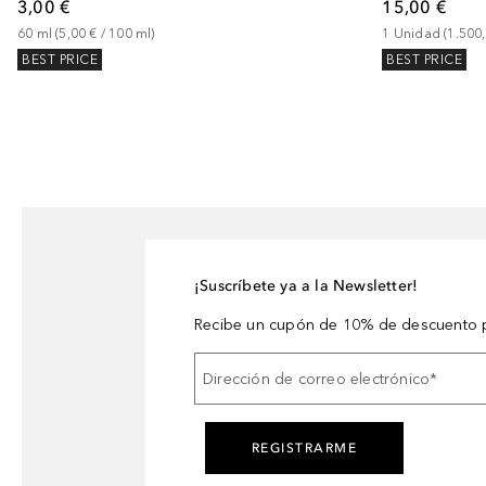
3,00 €
15,00 €
60
ml
 (
5,00 €
 / 
100
ml
)
1
Unidad
 (
1.500
BEST PRICE
BEST PRICE
¡Suscríbete ya a la Newsletter!
Recibe un cupón de 10% de descuento p
Dirección de correo electrónico
*
REGISTRARME