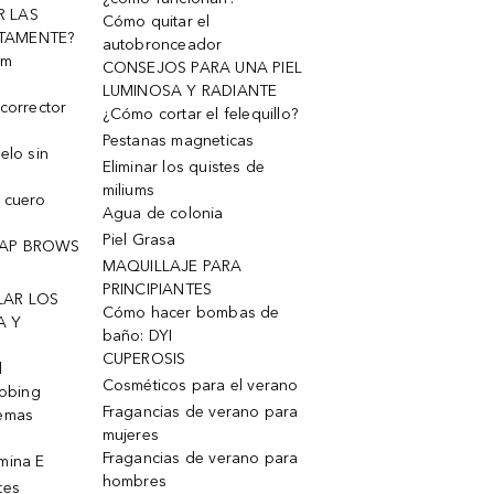
R LAS
Cómo quitar el
TAMENTE?
autobronceador
um
CONSEJOS PARA UNA PIEL
LUMINOSA Y RADIANTE
corrector
¿Cómo cortar el felequillo?
Pestanas magneticas
elo sin
Eliminar los quistes de
miliums
 cuero
Agua de colonia
Piel Grasa
OAP BROWS
MAQUILLAJE PARA
PRINCIPIANTES
LAR LOS
Cómo hacer bombas de
A Y
baño: DYI
CUPEROSIS
l
Cosméticos para el verano
robing
Fragancias de verano para
remas
mujeres
Fragancias de verano para
mina E
hombres
tes