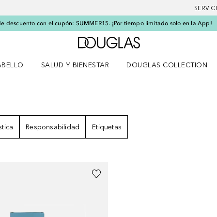
SERVIC
e descuento con el cupón: SUMMER15. ¡Por tiempo limitado solo en la App!
A Douglas Home
ABELLO
SALUD Y BIENESTAR
DOUGLAS COLLECTION
po
rir menú Cabello
Abrir menú Salud y bienestar
ADOS
stica
Responsabilidad
Etiquetas