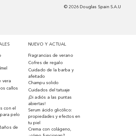
©
2026
Douglas Spain S.A.U
ALES
NUEVO Y ACTUAL
o
Fragrancias de verano
Cofres de regalo
ímel
Cuidado de la barba y
afeitado
e vera
Champu solido
os callos
Cuidados del tatuaje
¡Di adiós a las puntas
abiertas!
os con el
Serum ácido glicólico:
 para pelo
propiedades y efectos en
tu piel
 Baños de
Crema con colágeno,
¿cómo funcionan?