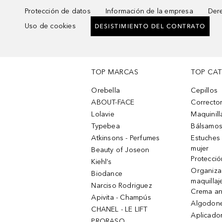
Protección de datos
Información de la empresa
Dere
Uso de cookies
DESISTIMIENTO DEL CONTRATO
TOP MARCAS
TOP CA
Orebella
Cepillos
ABOUT-FACE
Corrector
Lolavie
Maquinill
Typebea
Bálsamos
Atkinsons - Perfumes
Estuches
mujer
Beauty of Joseon
Protecció
Kiehl’s
Organiza
Biodance
maquillaj
Narciso Rodriguez
Crema an
Apivita - Champús
Algodone
CHANEL - LE LIFT
Aplicado
PRORASO