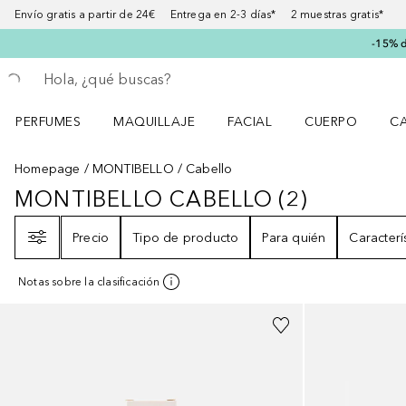
Envío gratis a partir de 24€ Entrega en 2-3 días* 2 muestras gratis*
-15% d
Regresar
Ejecutar búsqueda
PERFUMES
MAQUILLAJE
FACIAL
CUERPO
C
Abrir menú Perfumes
Abrir menú Maquillaje
Abrir menú Facial
Abrir menú Cuer
Ab
Homepage
MONTIBELLO
Cabello
MONTIBELLO CABELLO
(
2
)
MONTIBELLO CABELLO
2
RESULT
Filtro
Precio
Tipo de producto
Para quién
Caracterí
Notas sobre la clasificación