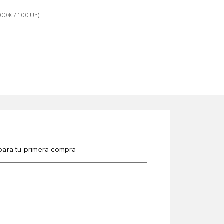
,00 €
 / 
100
Un
)
ara tu primera compra