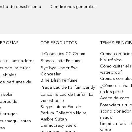
cho de desistimiento
Condiciones generales
TEGORÍAS
TOP PRODUCTOS
TEMAS PRINCIP
it Cosmetics CC Cream
Crema con ácid
hialurónico
es e Iluminadores
Bianco Latte Perfume
Cómo quitar el r
as depilar mujer
Bye bye Under Eye
waterproof
Concealer
 labiales
Cremas con alo
Billie Eilish Perfume
 de perfumes de
¿Cómo eliminar l
Prada Eau de Parfum Candy
en los pies?
n solar
Lancôme Eau de Parfum La
Aceite de coco
vie est belle
dores de
Potencia tus rul
Serge Lutens Eau de
e
acondicionador
Parfum Collection Noire
tiarrugas
rizado
Ambre Sultan
s smaquillantes
Limpieza facial:
Dermocracy Suero
res
vapor
antienvejecimiento