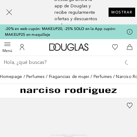
[navigation.slideout.screenreader]
app de Douglas y
recibe regularmente
MOSTRAR
ofertas y descuentos
exclusivos
-20% en web cupón: MAKEUP20, -25% SOLO en la App cupón:
MAKEUP25 en maquillaje
A Douglas Home
Mi lista d
Abrir menú
Mi cuenta
A l
Menú
Regresar
Ejecutar búsqueda
Homepage
Perfumes
Fragancias de mujer
Perfumes
Narciso R