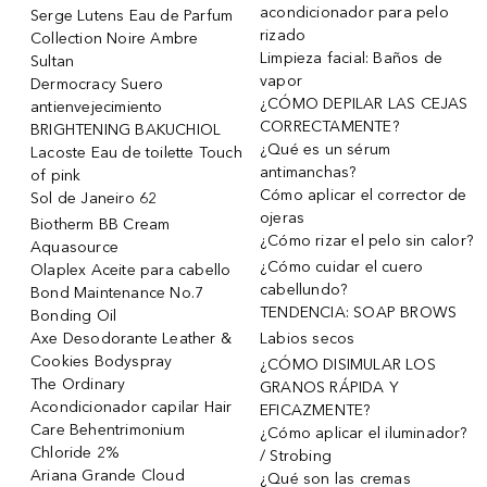
acondicionador para pelo
Serge Lutens Eau de Parfum
rizado
Collection Noire Ambre
Limpieza facial: Baños de
Sultan
vapor
Dermocracy Suero
¿CÓMO DEPILAR LAS CEJAS
antienvejecimiento
CORRECTAMENTE?
BRIGHTENING BAKUCHIOL
¿Qué es un sérum
Lacoste Eau de toilette Touch
antimanchas?
of pink
Cómo aplicar el corrector de
Sol de Janeiro 62
ojeras
Biotherm BB Cream
¿Cómo rizar el pelo sin calor?
Aquasource
¿Cómo cuidar el cuero
Olaplex Aceite para cabello
cabellundo?
Bond Maintenance No.7
TENDENCIA: SOAP BROWS
Bonding Oil
Axe Desodorante Leather &
Labios secos
Cookies Bodyspray
¿CÓMO DISIMULAR LOS
The Ordinary
GRANOS RÁPIDA Y
Acondicionador capilar Hair
EFICAZMENTE?
Care Behentrimonium
¿Cómo aplicar el iluminador?
Chloride 2%
/ Strobing
Ariana Grande Cloud
¿Qué son las cremas