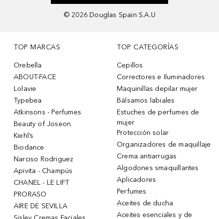
©
2026
Douglas Spain S.A.U
TOP MARCAS
TOP CATEGORÍAS
Orebella
Cepillos
ABOUT-FACE
Correctores e Iluminadores
Lolavie
Maquinillas depilar mujer
Typebea
Bálsamos labiales
Atkinsons - Perfumes
Estuches de perfumes de
mujer
Beauty of Joseon
Protección solar
Kiehl’s
Organizadores de maquillaje
Biodance
Crema antiarrugas
Narciso Rodriguez
Algodones smaquillantes
Apivita - Champús
Aplicadores
CHANEL - LE LIFT
Perfumes
PRORASO
Aceites de ducha
AIRE DE SEVILLA
Aceites esenciales y de
Sisley Cremas Faciales