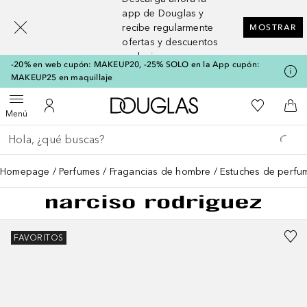
[navigation.slideout.screenreader]
app de Douglas y
recibe regularmente
MOSTRAR
ofertas y descuentos
exclusivos
-20% en web cupón: MAKEUP20, -25% SOLO en la App cupón:
MAKEUP25 en maquillaje
A Douglas Home
Mi lista d
Abrir menú
Mi cuenta
A l
Menú
Regresar
Ejecutar búsqueda
Homepage
Perfumes
Fragancias de hombre
Estuches de perfu
FAVORITOS