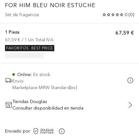
FOR HIM
BLEU NOIR ESTUCHE
Set de fragancia
0
(
0
)
1 Pieza
67,59 €
67,59 €
 / 
1
Un
Total IVA
FAVORITOS
BEST PRICE
Online
:
En stock
Envío
Marketplace MRW Standard[es]
Tiendas Douglas
Consultar disponibilidad en tienda
AÑADIR AL CARRITO
Enviado por