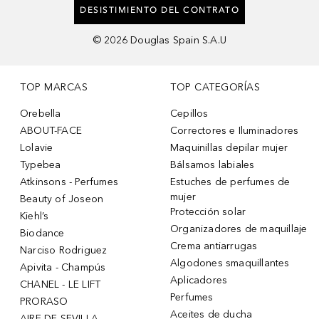
DESISTIMIENTO DEL CONTRATO
©
2026
Douglas Spain S.A.U
TOP MARCAS
TOP CATEGORÍAS
Orebella
Cepillos
ABOUT-FACE
Correctores e Iluminadores
Lolavie
Maquinillas depilar mujer
Typebea
Bálsamos labiales
Atkinsons - Perfumes
Estuches de perfumes de
mujer
Beauty of Joseon
Protección solar
Kiehl’s
Organizadores de maquillaje
Biodance
Crema antiarrugas
Narciso Rodriguez
Algodones smaquillantes
Apivita - Champús
Aplicadores
CHANEL - LE LIFT
Perfumes
PRORASO
Aceites de ducha
AIRE DE SEVILLA