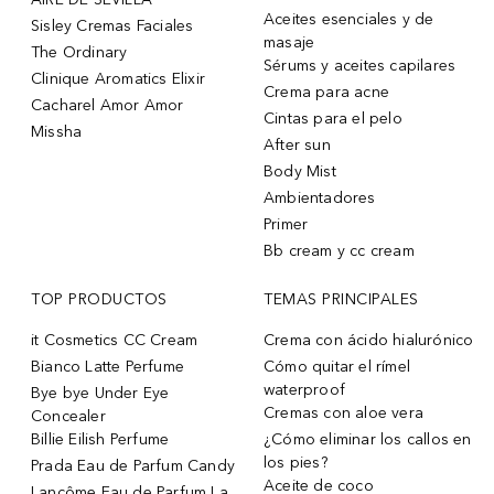
Aceites esenciales y de
Sisley Cremas Faciales
masaje
The Ordinary
Sérums y aceites capilares
Clinique Aromatics Elixir
Crema para acne
Cacharel Amor Amor
Cintas para el pelo
Missha
After sun
Body Mist
Ambientadores
Primer
Bb cream y cc cream
TOP PRODUCTOS
TEMAS PRINCIPALES
it Cosmetics CC Cream
Crema con ácido hialurónico
Bianco Latte Perfume
Cómo quitar el rímel
waterproof
Bye bye Under Eye
Cremas con aloe vera
Concealer
Billie Eilish Perfume
¿Cómo eliminar los callos en
los pies?
Prada Eau de Parfum Candy
Aceite de coco
Lancôme Eau de Parfum La