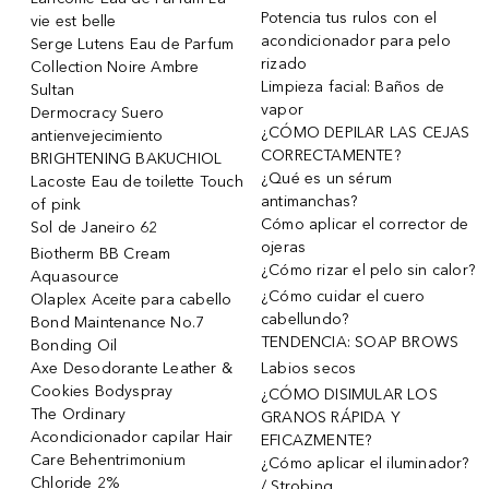
Potencia tus rulos con el
vie est belle
acondicionador para pelo
Serge Lutens Eau de Parfum
rizado
Collection Noire Ambre
Limpieza facial: Baños de
Sultan
vapor
Dermocracy Suero
¿CÓMO DEPILAR LAS CEJAS
antienvejecimiento
CORRECTAMENTE?
BRIGHTENING BAKUCHIOL
¿Qué es un sérum
Lacoste Eau de toilette Touch
antimanchas?
of pink
Cómo aplicar el corrector de
Sol de Janeiro 62
ojeras
Biotherm BB Cream
¿Cómo rizar el pelo sin calor?
Aquasource
¿Cómo cuidar el cuero
Olaplex Aceite para cabello
cabellundo?
Bond Maintenance No.7
TENDENCIA: SOAP BROWS
Bonding Oil
Axe Desodorante Leather &
Labios secos
Cookies Bodyspray
¿CÓMO DISIMULAR LOS
The Ordinary
GRANOS RÁPIDA Y
Acondicionador capilar Hair
EFICAZMENTE?
Care Behentrimonium
¿Cómo aplicar el iluminador?
Chloride 2%
/ Strobing