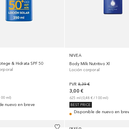
NIVEA
rotege & Hidrata SPF 50
Body Milk Nutritivo Xl
orporal
Loción corporal
PVR
8,39 €
3,00 €
100
ml
)
625
ml
 (
0,48 €
 / 
100
ml
)
de nuevo en breve
BEST PRICE
Disponible de nuevo en bre
NIVEA