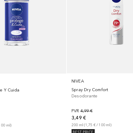
NIVEA
Spray Dry Comfort
ge Y Cuida
Desodorante
PVR
4,99 €
3,49 €
200
ml
 (
1,75 €
 / 
100
ml
)
100
ml
)
BEST PRICE