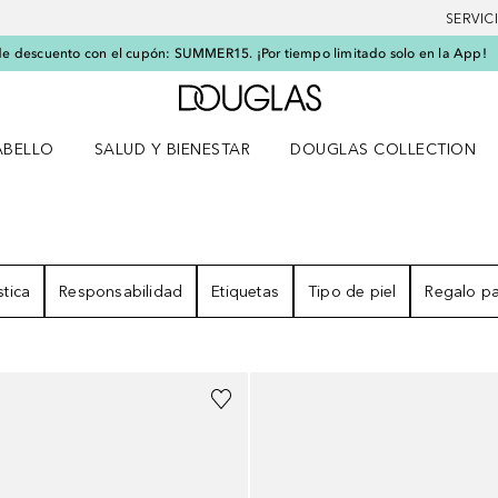
SERVIC
e descuento con el cupón: SUMMER15. ¡Por tiempo limitado solo en la App!
A Douglas Home
ABELLO
SALUD Y BIENESTAR
DOUGLAS COLLECTION
po
rir menú Cabello
Abrir menú Salud y bienestar
stica
Responsabilidad
Etiquetas
Tipo de piel
Regalo p