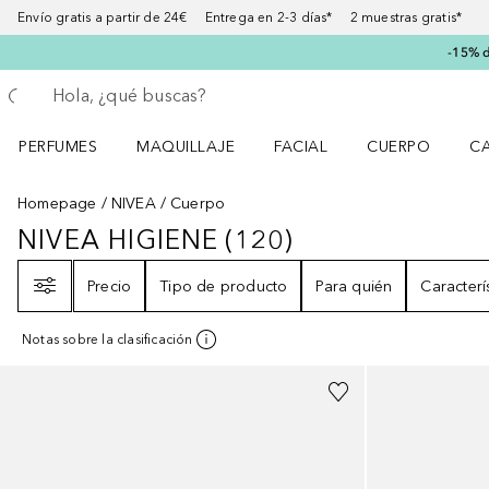
Envío gratis a partir de 24€ Entrega en 2-3 días* 2 muestras gratis*
-15% d
Regresar
Ejecutar búsqueda
PERFUMES
MAQUILLAJE
FACIAL
CUERPO
C
Abrir menú Perfumes
Abrir menú Maquillaje
Abrir menú Facial
Abrir menú Cuer
Ab
Homepage
NIVEA
Cuerpo
NIVEA HIGIENE
(
120
)
NIVEA HIGIENE
120
RESULTADOS
Filtro
Precio
Tipo de producto
Para quién
Caracterí
Notas sobre la clasificación