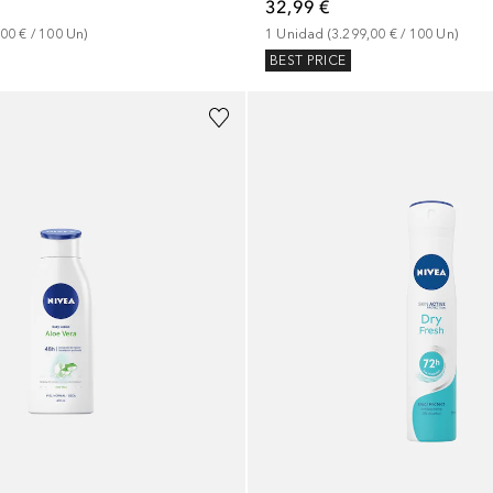
32,99 €
,00 €
 / 
100
Un
)
1
Unidad
 (
3.299,00 €
 / 
100
Un
)
BEST PRICE