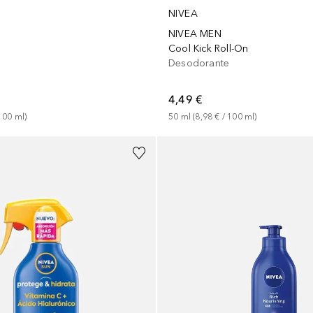
NIVEA
NIVEA MEN
Cool Kick Roll-On
Desodorante
4,49 €
100
ml
)
50
ml
 (
8,98 €
 / 
100
ml
)