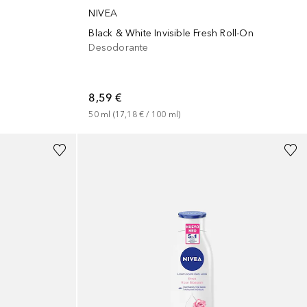
NIVEA
Black & White Invisible Fresh Roll-On
Desodorante
8,59 €
50
ml
 (
17,18 €
 / 
100
ml
)