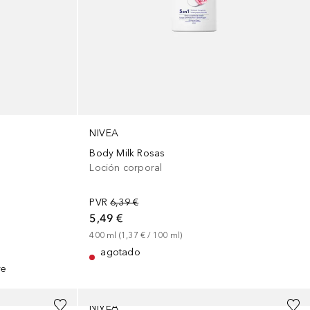
NIVEA
Body Milk Rosas
Loción corporal
PVR
6,39 €
5,49 €
400
ml
 (
1,37 €
 / 
100
ml
)
agotado
ve
NIVEA