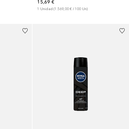
15,69 €
1
Unidad
 (
1.569,00 €
 / 
100
Un
)