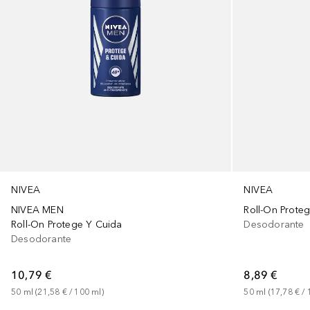
NIVEA
NIVEA
NIVEA MEN
Roll-On Prote
Roll-On Protege Y Cuida
Desodorante
Desodorante
10,79 €
8,89 €
50
ml
 (
21,58 €
 / 
100
ml
)
50
ml
 (
17,78 €
 / 