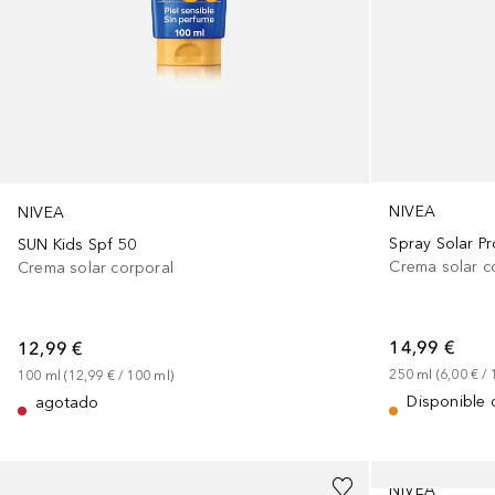
NIVEA
NIVEA
Spray Solar P
SUN Kids Spf 50
Crema solar c
Crema solar corporal
14,99 €
12,99 €
250
ml
 (
6,00 €
 / 
100
ml
 (
12,99 €
 / 
100
ml
)
Disponible 
agotado
NIVEA