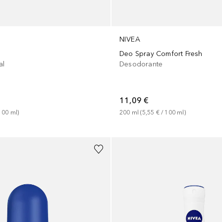
NIVEA
Deo Spray Comfort Fresh
al
Desodorante
11,09 €
100
ml
)
200
ml
 (
5,55 €
 / 
100
ml
)