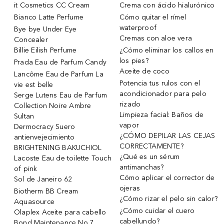
it Cosmetics CC Cream
Crema con ácido hialurónico
Bianco Latte Perfume
Cómo quitar el rímel
waterproof
Bye bye Under Eye
Cremas con aloe vera
Concealer
Billie Eilish Perfume
¿Cómo eliminar los callos en
los pies?
Prada Eau de Parfum Candy
Aceite de coco
Lancôme Eau de Parfum La
Potencia tus rulos con el
vie est belle
acondicionador para pelo
Serge Lutens Eau de Parfum
rizado
Collection Noire Ambre
Limpieza facial: Baños de
Sultan
vapor
Dermocracy Suero
¿CÓMO DEPILAR LAS CEJAS
antienvejecimiento
CORRECTAMENTE?
BRIGHTENING BAKUCHIOL
¿Qué es un sérum
Lacoste Eau de toilette Touch
antimanchas?
of pink
Cómo aplicar el corrector de
Sol de Janeiro 62
ojeras
Biotherm BB Cream
¿Cómo rizar el pelo sin calor?
Aquasource
¿Cómo cuidar el cuero
Olaplex Aceite para cabello
cabellundo?
Bond Maintenance No.7