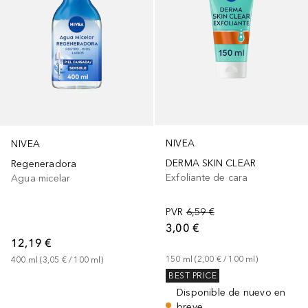
NIVEA
NIVEA
DERMA SKIN CLEAR
Regeneradora
Exfoliante de cara
Agua micelar
PVR
6,59 €
3,00 €
12,19 €
150
ml
 (
2,00 €
 / 
100
ml
)
400
ml
 (
3,05 €
 / 
100
ml
)
BEST PRICE
Disponible de nuevo en
breve