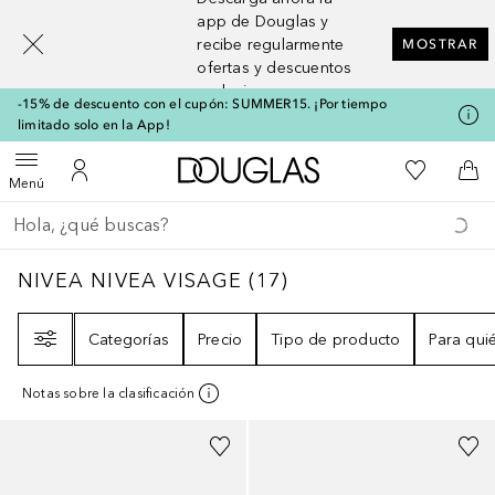
[navigation.slideout.screenreader]
app de Douglas y
recibe regularmente
MOSTRAR
ofertas y descuentos
exclusivos
-15% de descuento con el cupón: SUMMER15. ¡Por tiempo
limitado solo en la App!
A Douglas Home
Mi lista d
Abrir menú
Mi cuenta
A l
Menú
Regresar
Ejecutar búsqueda
NIVEA NIVEA VISAGE
17
RESULTADOS
NIVEA NIVEA VISAGE
(
17
)
Filtro
Categorías
Precio
Tipo de producto
Para qui
Notas sobre la clasificación