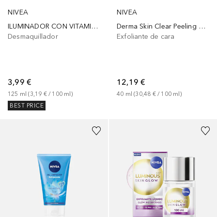
NIVEA
NIVEA
ILUMINADOR CON VITAMINA C
Derma Skin Clear Peeling Exfoliante de Noche
Desmaquillador
Exfoliante de cara
3,99 €
12,19 €
125
ml
 (
3,19 €
 / 
100
ml
)
40
ml
 (
30,48 €
 / 
100
ml
)
BEST PRICE