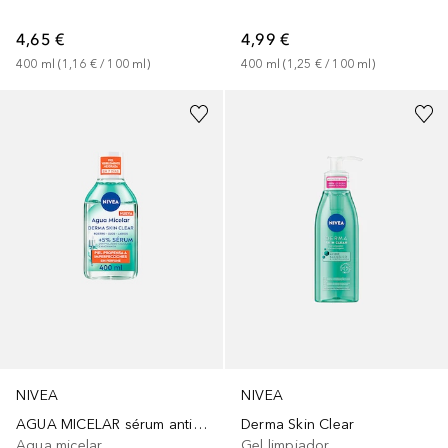
4,65 €
4,99 €
400
ml
 (
1,16 €
 / 
100
ml
)
400
ml
 (
1,25 €
 / 
100
ml
)
NIVEA
NIVEA
AGUA MICELAR sérum anti-imperfecciones
Derma Skin Clear
Agua micelar
Gel limpiador