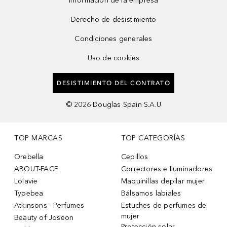
Información de la empresa
Derecho de desistimiento
Condiciones generales
Uso de cookies
DESISTIMIENTO DEL CONTRATO
©
2026
Douglas Spain S.A.U
TOP MARCAS
TOP CATEGORÍAS
Orebella
Cepillos
ABOUT-FACE
Correctores e Iluminadores
Lolavie
Maquinillas depilar mujer
Typebea
Bálsamos labiales
Atkinsons - Perfumes
Estuches de perfumes de
mujer
Beauty of Joseon
Protección solar