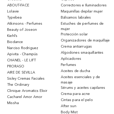
ABOUT-FACE
Correctores e Iluminadores
Lolavie
Maquinillas depilar mujer
Typebea
Bálsamos labiales
Atkinsons - Perfumes
Estuches de perfumes de
mujer
Beauty of Joseon
Protección solar
Kiehl’s
Organizadores de maquillaje
Biodance
Crema antiarrugas
Narciso Rodriguez
Algodones smaquillantes
Apivita - Champús
Aplicadores
CHANEL - LE LIFT
Perfumes
PRORASO
Aceites de ducha
AIRE DE SEVILLA
Aceites esenciales y de
Sisley Cremas Faciales
masaje
The Ordinary
Sérums y aceites capilares
Clinique Aromatics Elixir
Crema para acne
Cacharel Amor Amor
Cintas para el pelo
Missha
After sun
Body Mist