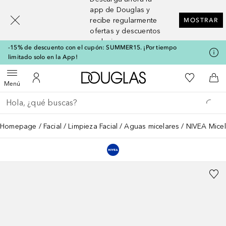
[navigation.slideout.screenreader]
app de Douglas y
recibe regularmente
MOSTRAR
ofertas y descuentos
exclusivos
-15% de descuento con el cupón: SUMMER15. ¡Por tiempo
limitado solo en la App!
A Douglas Home
Mi lista d
Abrir menú
Mi cuenta
A l
Menú
Regresar
Ejecutar búsqueda
Homepage
Facial
Limpieza Facial
Aguas micelares
NIVEA Micel