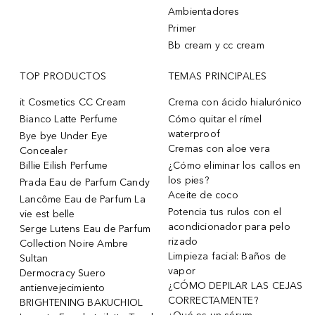
Ambientadores
Primer
Bb cream y cc cream
TOP PRODUCTOS
TEMAS PRINCIPALES
it Cosmetics CC Cream
Crema con ácido hialurónico
Bianco Latte Perfume
Cómo quitar el rímel
waterproof
Bye bye Under Eye
Cremas con aloe vera
Concealer
Billie Eilish Perfume
¿Cómo eliminar los callos en
los pies?
Prada Eau de Parfum Candy
Aceite de coco
Lancôme Eau de Parfum La
Potencia tus rulos con el
vie est belle
acondicionador para pelo
Serge Lutens Eau de Parfum
rizado
Collection Noire Ambre
Limpieza facial: Baños de
Sultan
vapor
Dermocracy Suero
¿CÓMO DEPILAR LAS CEJAS
antienvejecimiento
CORRECTAMENTE?
BRIGHTENING BAKUCHIOL