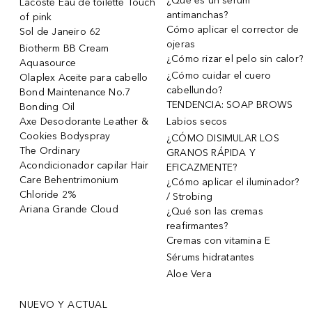
¿Qué es un sérum
Lacoste Eau de toilette Touch
antimanchas?
of pink
Cómo aplicar el corrector de
Sol de Janeiro 62
ojeras
Biotherm BB Cream
¿Cómo rizar el pelo sin calor?
Aquasource
¿Cómo cuidar el cuero
Olaplex Aceite para cabello
cabellundo?
Bond Maintenance No.7
TENDENCIA: SOAP BROWS
Bonding Oil
Axe Desodorante Leather &
Labios secos
Cookies Bodyspray
¿CÓMO DISIMULAR LOS
The Ordinary
GRANOS RÁPIDA Y
Acondicionador capilar Hair
EFICAZMENTE?
Care Behentrimonium
¿Cómo aplicar el iluminador?
Chloride 2%
/ Strobing
Ariana Grande Cloud
¿Qué son las cremas
reafirmantes?
Cremas con vitamina E
Sérums hidratantes
Aloe Vera
NUEVO Y ACTUAL