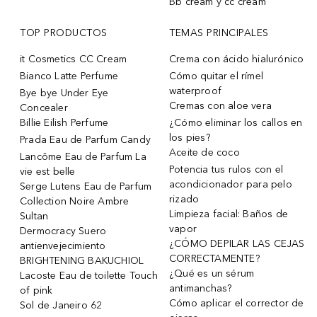
Bb cream y cc cream
TOP PRODUCTOS
TEMAS PRINCIPALES
it Cosmetics CC Cream
Crema con ácido hialurónico
Bianco Latte Perfume
Cómo quitar el rímel
waterproof
Bye bye Under Eye
Cremas con aloe vera
Concealer
Billie Eilish Perfume
¿Cómo eliminar los callos en
los pies?
Prada Eau de Parfum Candy
Aceite de coco
Lancôme Eau de Parfum La
Potencia tus rulos con el
vie est belle
acondicionador para pelo
Serge Lutens Eau de Parfum
rizado
Collection Noire Ambre
Limpieza facial: Baños de
Sultan
vapor
Dermocracy Suero
¿CÓMO DEPILAR LAS CEJAS
antienvejecimiento
CORRECTAMENTE?
BRIGHTENING BAKUCHIOL
¿Qué es un sérum
Lacoste Eau de toilette Touch
antimanchas?
of pink
Cómo aplicar el corrector de
Sol de Janeiro 62