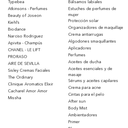
Typebea
Bálsamos labiales
Atkinsons - Perfumes
Estuches de perfumes de
mujer
Beauty of Joseon
Protección solar
Kiehl’s
Organizadores de maquillaje
Biodance
Crema antiarrugas
Narciso Rodriguez
Algodones smaquillantes
Apivita - Champús
Aplicadores
CHANEL - LE LIFT
Perfumes
PRORASO
Aceites de ducha
AIRE DE SEVILLA
Aceites esenciales y de
Sisley Cremas Faciales
masaje
The Ordinary
Sérums y aceites capilares
Clinique Aromatics Elixir
Crema para acne
Cacharel Amor Amor
Cintas para el pelo
Missha
After sun
Body Mist
Ambientadores
Primer