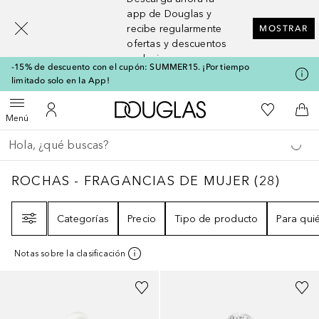
[navigation.slideout.screenreader]
app de Douglas y
recibe regularmente
MOSTRAR
ofertas y descuentos
exclusivos
-15% de descuento con el cupón: SUMMER15. ¡Por tiempo
limitado solo en la App!
A Douglas Home
Mi lista d
Abrir menú
Mi cuenta
A l
Menú
Regresar
Ejecutar búsqueda
ROCHAS - FRAGANCIAS DE MUJER
28
RESU
ROCHAS - FRAGANCIAS DE MUJER
(
28
)
Filtro
Categorías
Precio
Tipo de producto
Para qui
Notas sobre la clasificación