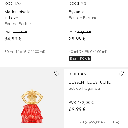
ROCHAS
ROCHAS
Mademoiselle
Byzance
in Love
Eau de Parfum
Eau de Parfum
PVR
68,99 €
PVR
62,99 €
34,99 €
29,99 €
30
ml
 (
116,63 €
 / 
100
ml
)
40
ml
 (
74,98 €
 / 
100
ml
)
BEST PRICE
ROCHAS
L'ESSENTIEL ESTUCHE
Set de fragancia
PVR
142,00 €
69,99 €
1
Unidad
 (
6.999,00 €
 / 
100
Un
)