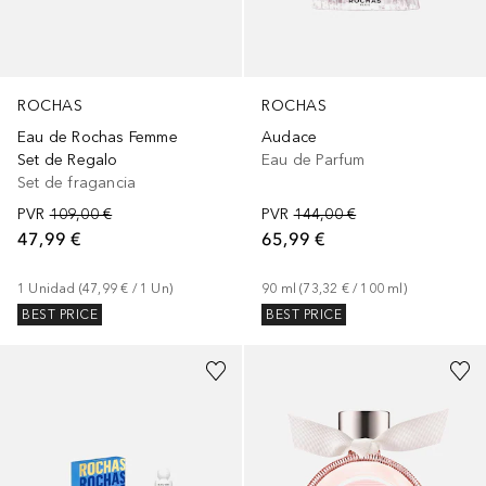
ROCHAS
ROCHAS
Eau de Rochas Femme
Audace
Set de Regalo
Eau de Parfum
Set de fragancia
PVR
109,00 €
PVR
144,00 €
47,99 €
65,99 €
1
Unidad
 (
47,99 €
 / 
1
Un
)
90
ml
 (
73,32 €
 / 
100
ml
)
BEST PRICE
BEST PRICE