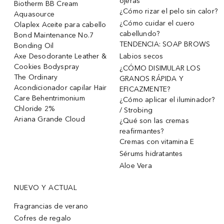
ojeras
Biotherm BB Cream
¿Cómo rizar el pelo sin calor?
Aquasource
¿Cómo cuidar el cuero
Olaplex Aceite para cabello
cabellundo?
Bond Maintenance No.7
TENDENCIA: SOAP BROWS
Bonding Oil
Axe Desodorante Leather &
Labios secos
Cookies Bodyspray
¿CÓMO DISIMULAR LOS
The Ordinary
GRANOS RÁPIDA Y
Acondicionador capilar Hair
EFICAZMENTE?
Care Behentrimonium
¿Cómo aplicar el iluminador?
Chloride 2%
/ Strobing
Ariana Grande Cloud
¿Qué son las cremas
reafirmantes?
Cremas con vitamina E
Sérums hidratantes
Aloe Vera
NUEVO Y ACTUAL
Fragrancias de verano
Cofres de regalo