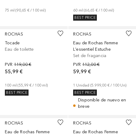
75
ml
 (
90,65 €
 / 
100
ml
)
60
ml
 (
66,65 €
 / 
100
ml
)
BEST PRICE
ROCHAS
ROCHAS
Tocade
Eau de Rochas Femme
Eau de toilette
L'essentiel Estuche
Set de fragancia
PVR
119,00 €
PVR
112,00 €
55,99 €
59,99 €
100
ml
 (
55,99 €
 / 
100
ml
)
1
Unidad
 (
5.999,00 €
 / 
100
Un
)
BEST PRICE
BEST PRICE
Disponible de nuevo en
breve
ROCHAS
ROCHAS
Eau de Rochas Femme
Eau de Rochas Femme