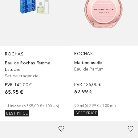
ROCHAS
ROCHAS
Mademoiselle
Eau de Rochas Femme
Eau de Parfum
Estuche
Set de fragancia
PVR
126,00 €
PVR
142,00 €
62,99 €
65,95 €
90
ml
 (
69,99 €
 / 
100
ml
)
1
Unidad
 (
6.595,00 €
 / 
100
Un
)
BEST PRICE
BEST PRICE