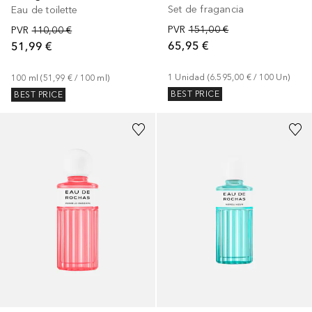
Set de fragancia
Eau de toilette
PVR
151,00 €
PVR
110,00 €
65,95 €
51,99 €
1
Unidad
 (
6.595,00 €
 / 
100
Un
)
100
ml
 (
51,99 €
 / 
100
ml
)
BEST PRICE
BEST PRICE